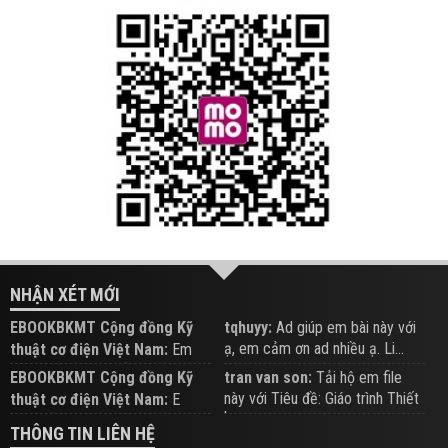
NHẬN XÉT MỚI
EBOOKBKMT Cộng đồng Kỹ
tqhuyy:
Ad giúp em bài này với
ạ, em cảm ơn ad nhiều ạ. Li...
thuật cơ điện Việt Nam:
Em
đăng trên Group hỗ trợ nhé
EBOOKBKMT Cộng đồng Kỹ
tran van son:
Tải hộ em file
này với Tiêu đề: Giáo trình Thiết
thuật cơ điện Việt Nam:
E
b...
xem hỗ trợ trên Group
THÔNG TIN LIÊN HỆ