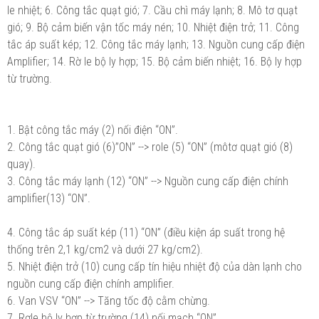
le nhiệt; 6. Công tắc quạt gió; 7. Cầu chì máy lạnh; 8. Mô tơ quạt
gió; 9. Bộ cảm biến vận tốc máy nén; 10. Nhiệt điện trở; 11. Công
tắc áp suất kép; 12. Công tắc máy lạnh; 13. Nguồn cung cấp điện
Amplifier; 14. Rờ le bộ ly hợp; 15. Bộ cảm biến nhiệt; 16. Bộ ly hợp
từ trường.
1. Bật công tắc máy (2) nối điện “ON”.
2. Công tắc quạt gió (6)”ON” --> role (5) “ON” (môtơ quạt gió (8)
quay).
3. Công tắc máy lạnh (12) “ON” --> Nguồn cung cấp điện chính
amplifier(13) “ON”.
4. Công tắc áp suất kép (11) “ON” (điều kiện áp suất trong hệ
thống trên 2,1 kg/cm2 và dưới 27 kg/cm2).
5. Nhiệt điện trở (10) cung cấp tín hiệu nhiệt độ của dàn lạnh cho
nguồn cung cấp điện chính amplifier.
6. Van VSV “ON” --> Tăng tốc độ cằm chừng.
7. Rơle bộ ly hợp từ trường (14) nối mạch “ON”.