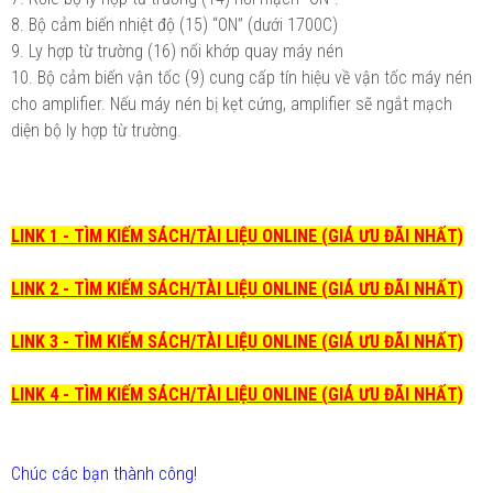
8. Bộ cảm biến nhiệt độ (15) “ON” (dưới 1700C)
9. Ly hợp từ trường (16) nối khớp quay máy nén
10. Bộ cảm biến vận tốc (9) cung cấp tín hiệu về vận tốc máy nén
cho amplifier. Nếu máy nén bị kẹt cứng, amplifier sẽ ngắt mạch
diện bộ ly hợp từ trường.
LINK 1 - TÌM KIẾM SÁCH/TÀI LIỆU ONLINE (GIÁ ƯU ĐÃI NHẤT)
LINK 2 - TÌM KIẾM SÁCH/TÀI LIỆU ONLINE (GIÁ ƯU ĐÃI NHẤT)
LINK 3 - TÌM KIẾM SÁCH/TÀI LIỆU ONLINE (GIÁ ƯU ĐÃI NHẤT)
LINK 4 - TÌM KIẾM SÁCH/TÀI LIỆU ONLINE (GIÁ ƯU ĐÃI NHẤT)
Chúc các bạn thành công!