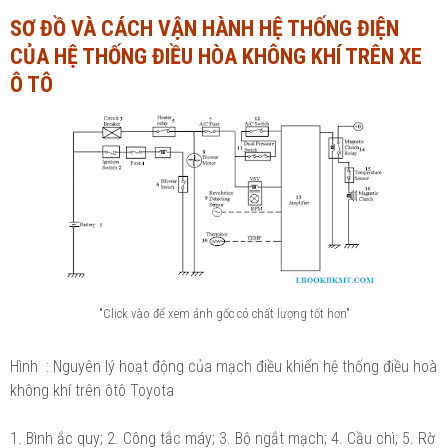
SƠ ĐỒ VÀ CÁCH VẬN HÀNH HỆ THỐNG ĐIỆN
Ngành Tài chính - Ngân hàng
Ngành Quản trị kinh doanh
CỦA HỆ THỐNG ĐIỀU HÒA KHÔNG KHÍ TRÊN XE
Khác
Ngành Tài chính - Ngân hàng
Ô TÔ
Bài giảng xã hội
Khác
Chính trị - Tư tưởng
Luận văn xã hội
Lịch sử - Văn hóa
Chính trị - Tư tưởng
Tâm lý học
Lịch sử - Văn hóa
Khác
Tâm lý học
Khác
"Click vào để xem ảnh gốc có chất lượng tốt hơn"
Hình : Nguyên lý hoạt động của mạch điều khiển hệ thống điều hoà
không khí trên ôtô Toyota
1. Bình ắc quy; 2. Công tắc máy; 3. Bộ ngắt mạch; 4. Cầu chì; 5. Rờ