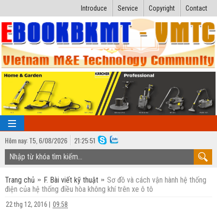
Introduce
Service
Copyright
Contact
Hôm nay:
T5,
6
/
08
/
2026
21
:
25:52
TRANG CHỦ
Trang chủ
F. Bài viết kỹ thuật
Sơ đồ và cách vận hành hệ thống
Bài giảng kỹ thuật
điện của hệ thống điều hòa không khí trên xe ô tô
Ngành Nhiệt lạnh
Luận văn kỹ thuật
22 thg 12, 2016
|
09:58