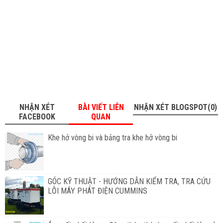
NHẬN XÉT
BÀI VIẾT LIÊN
NHẬN XÉT BLOGSPOT(0)
FACEBOOK
QUAN
Khe hở vòng bi và bảng tra khe hở vòng bi
GÓC KỸ THUẬT - HƯỚNG DẪN KIỂM TRA, TRA CỨU
LỖI MÁY PHÁT ĐIỆN CUMMINS