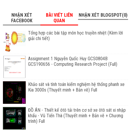
NHẬN XÉT
BÀI VIẾT LIÊN
NHẬN XÉT BLOGSPOT(0)
FACEBOOK
QUAN
Tổng hợp các bài tập môn học truyền nhiệt (Kèm lờì
giải chi tiết)
Assignment 1 Nguyễn Quốc Huy GCS0804B
GCS190656 - Computing Research Project (Full)
Khảo sát và tính toán kiểm nghiệm hệ thống phanh xe
Kia 3000s (Thuyết minh + Bản vẽ) Full
ĐỒ ÁN - Thiết kế ôtô tải trên cơ sở xe ôtô sát xi nhập
khẩu - Vũ Tiến Thà (Thuyết minh + Bản vẽ + Chương
trình) Full