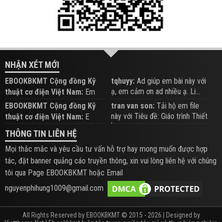
NHẬN XÉT MỚI
EBOOKBKMT Cộng đồng Kỹ
tqhuyy:
Ad giúp em bài này với
ạ, em cảm ơn ad nhiều ạ. Li...
thuật cơ điện Việt Nam:
Em
đăng trên Group hỗ trợ nhé
EBOOKBKMT Cộng đồng Kỹ
tran van son:
Tải hộ em file
này với Tiêu đề: Giáo trình Thiết
thuật cơ điện Việt Nam:
E
b...
xem hỗ trợ trên Group
THÔNG TIN LIÊN HỆ
Mọi thắc mắc và yêu cầu tư vấn hỗ trợ hay mong muốn được hợp
tác, đặt banner quảng cáo truyền thông, xin vui lòng liên hệ với chúng
tôi qua Page EBOOKBKMT hoặc Email
nguyenphihung1009@gmail.com
All Rights Reserved by EBOOKBKMT © 2015 - 2026 | Designed by