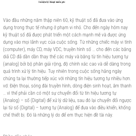
Vào đầu những năm thập niên 60, kỹ thuật số đã đưa vào ứng
dụng trong thực tế nhưng ở phạm vi nhỏ. Cho đến ngày hôm nay
kỹ thuật số đã được phát triển một cách mạnh mẽ và được ứng
dụng vào mọi lãnh vực của cuộc sống. Từ những chiếc máy vi tính
(computer), máy CD, máy VDC, truyền hình số … cho đến các băng
diã CD đã dần dần thay thế các máy và băng từ tín hiệu tương tự
(analog) bởi bộ phân giải rộng, độ chính xác cao và dễ dàng trong
quá trình xử lý tín hiệu. Tuy nhiên trong cuộc sống hằng ngày
chúng ta lại thường tiếp xúc với những tín hiệu tương tự nhiều hơn.
vd: Điện thoại, sóng đài truyền hình, dòng điện sinh hoạt, âm thanh
… vì thế phải cần có một sự chuyển đổi từ tín hiệu tương tự
(Analog) – số (Digital) để xử lý dữ liệu, sau đó lại chuyển đổi ngược
lại từ số (Digital) – tương tự (Analog) để đưa vào điều khiển, khống
chế thiết bị. Đó là những lý do để em thực hiện đề tài này.