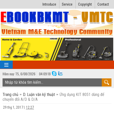
Introduce
Service
Copyright
Contact
Hôm nay:
T5,
6
/
08
/
2026
04
:
09:19
TRANG CHỦ
Trang chủ
D. Luận văn kỹ thuật
Ứng dụng KIT 8051 dùng để
Bài giảng kỹ thuật
chuyển đổi A/D & D/A
Ngành Nhiệt lạnh
Luận văn kỹ thuật
29 thg 1, 2017
|
12:27