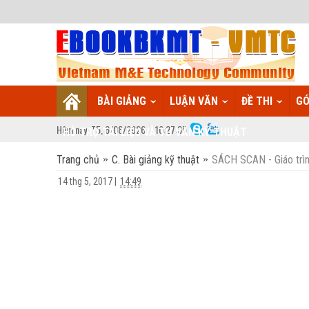
BÀI GIẢNG
LUẬN VĂN
ĐỀ THI
GÓ
Hôm nay:
T5,
6
/
08
/
2026
10
:
27:36
HỖ TRỢ TÀI LIỆU VÀ TƯ VẤN KỸ THUẬT
Trang chủ
C. Bài giảng kỹ thuật
SÁCH SCAN - Giáo trìn
14 thg 5, 2017
|
14:49