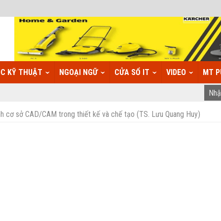
C KỸ THUẬT
NGOẠI NGỮ
CỬA SỔ IT
VIDEO
MT P
h cơ sở CAD/CAM trong thiết kế và chế tạo (TS. Lưu Quang Huy)