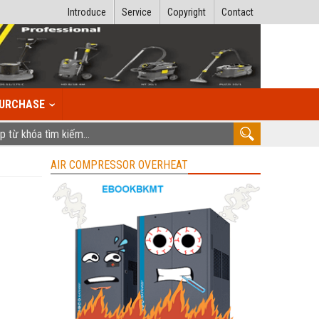
Introduce
Service
Copyright
Contact
URCHASE
AIR COMPRESSOR OVERHEAT