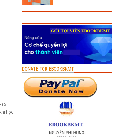
DONATE FOR EBOOKBKMT
c Cao
khi học