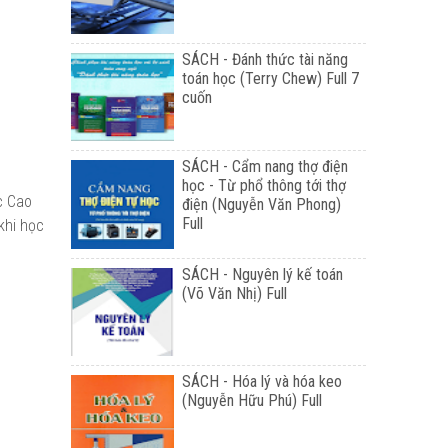
SÁCH - Đánh thức tài năng
toán học (Terry Chew) Full 7
cuốn
SÁCH - Cẩm nang thợ điện
học - Từ phổ thông tới thợ
c Cao
điện (Nguyễn Văn Phong)
Full
khi học
SÁCH - Nguyên lý kế toán
(Võ Văn Nhị) Full
SÁCH - Hóa lý và hóa keo
(Nguyễn Hữu Phú) Full