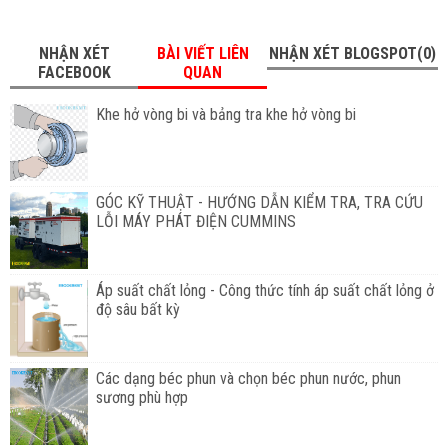
NHẬN XÉT
BÀI VIẾT LIÊN
NHẬN XÉT BLOGSPOT(0)
FACEBOOK
QUAN
Khe hở vòng bi và bảng tra khe hở vòng bi
GÓC KỸ THUẬT - HƯỚNG DẪN KIỂM TRA, TRA CỨU
LỖI MÁY PHÁT ĐIỆN CUMMINS
Áp suất chất lỏng - Công thức tính áp suất chất lỏng ở
độ sâu bất kỳ
Các dạng béc phun và chọn béc phun nước, phun
sương phù hợp