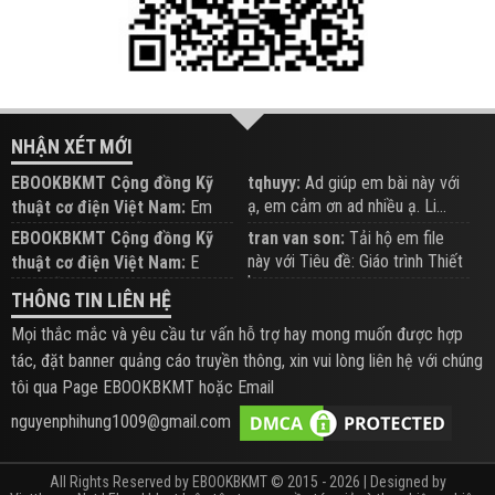
NHẬN XÉT MỚI
EBOOKBKMT Cộng đồng Kỹ
tqhuyy:
Ad giúp em bài này với
ạ, em cảm ơn ad nhiều ạ. Li...
thuật cơ điện Việt Nam:
Em
đăng trên Group hỗ trợ nhé
EBOOKBKMT Cộng đồng Kỹ
tran van son:
Tải hộ em file
này với Tiêu đề: Giáo trình Thiết
thuật cơ điện Việt Nam:
E
b...
xem hỗ trợ trên Group
THÔNG TIN LIÊN HỆ
Mọi thắc mắc và yêu cầu tư vấn hỗ trợ hay mong muốn được hợp
tác, đặt banner quảng cáo truyền thông, xin vui lòng liên hệ với chúng
tôi qua Page EBOOKBKMT hoặc Email
nguyenphihung1009@gmail.com
All Rights Reserved by EBOOKBKMT © 2015 - 2026 | Designed by