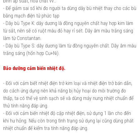
bình áp suất, hóa chất vv…
- Để giảm sai số khi đo người ta dùng dây bù nhiệt thay cho các bù
bằng mạch điện tử phức tạp
- Dây bù Type K: dây dương là đồng nguyên chất hay hợp kim làm
từ sắt, nên sẽ có ruột màu đỏ hay rỉ sét. Dây âm màu trắng sáng
làm từ Constantan.
- Dây bù Type S: dây dương làm từ đồng nguyên chất. Dây âm màu
trắng sáng (hổn hợp Cu+Ni).
Bảo dưỡng cảm biến nhiệt độ.
- Đối với cảm biết nhiệt điện trở kim loại và nhiệt điện trở bán dẫn,
do cách ứng dụng nên khả năng bị hủy hoại do môi trường đo
thấp, ta có thể vệ sinh sạch sẽ và dùng máy nung nhiệt chuẩn để
thử tính năng đáp ứng.
- Đối với cảm biến nhiệt độ cặp nhiệt điện, sử dụng 1 lần cho đến
khi hư hỏng. Nếu còn trong tình trạng sử dụng lại cũng dùng phát
nhiệt chuẩn để kiểm tra tính năng đáp ứng.