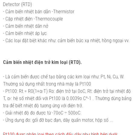
Detector (RTD)
- Cảm biến nhiệt bán dẫn -Thermistor
- Cặp nhiệt điện -Thermocouple
- Cảm biến nhiệt dãn nở
- Cảm biến nhiệt áp lực
- Các loại đặt biệt khác như: cảm biến bức xạ nhiệt, hồng ngoại vv.
Cảm biến nhiệt điện trở kim loại (RTD).
- Là cảm biến được chế tạo bằng các kim loại như: Pt, Ni, Cu, W.
Thường sử dụng nhất trong nhà máy là Pt100
- Pt100: Rt = R0(1+α
T) Ro: điện trở tại 0oC, Rt: điện trở tại nhiệt độ
T
T, α
: hệ số nhiệt đối với Pt100 là 0.0039o C^-1 . Thường dùng bảng
T
tra để biết nhiệt độ tương ứng với điện trở.
- Giải nhiệt độ đo được từ -70oC ÷ 500oC.
- Ứng dụng đo: gối đỡ bạc đạn, dây quấn motor, hộp số ...
Pt100 được phân loại theo cách đấu dây như hình bên dưới: