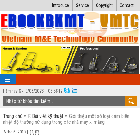
Introduce
Service
Copyright
Contact
Hôm nay:
CN,
9
/
08
/
2026
06
:
58:13
TRANG CHỦ
Trang chủ
F. Bài viết kỹ thuật
Giới thiệu một số loại cảm biến
Bài giảng kỹ thuật
nhiệt độ thường sử dụng trong các nhà máy xi măng
Ngành Nhiệt lạnh
Luận văn kỹ thuật
6 thg 6, 2017
|
11:03