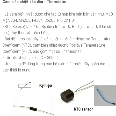
Cảm biến nhiệt bán dẫn - Thermistor.
- Là cảm biến nhiệt được chế tạo từ hộp kim bán bán dẫn như: MgO,
MgAl2O4, Mn2O3, Fe3O4, Co2O3, NiO, ZnTiO4
- Rt = Ro.exp(1/T-1/To) Ro điện trở tại T0, Rt điện trở tại T, B hệ số
nhiệt tùy theo vật liệu chế tạo.
- Đại điện cho loại này là: cảm biến nhiệt âm Negative Temperature
Coefficient (NTC), cảm biến nhiệt dương Positive Temperature
Coefficient (PTC), bao gồm một số Thermostat.
- Tầm đo khoảng: - 80oC ÷ 300oC
- Ứng dụng để dùng trong các bộ giám sát nhiệt, đây quấn motor,
các thiết bị nung.