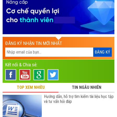
ĐĂNG KÝ NHẬN TIN MỚI NHẤT
Kết nối & Chia sẻ:
TOP XEM NHIỀU
TIN NGẪU NHIÊN
Hướng dẫn, hỗ trợ tìm kiếm tài liệu học tập
và tư vấn hỏi đáp