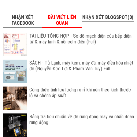
NHẬN XÉT
BÀI VIẾT LIÊN
NHẬN XÉT BLOGSPOT(0)
FACEBOOK
QUAN
TÀI LIỆU TỔNG HỢP - Sơ đồ mạch điện của bếp điện
từ & máy lạnh & nồi cơm điện (Full)
SÁCH - Tủ Lạnh, máy kem, máy đá, máy điều hòa nhiệt
độ (Nguyễn Đức Lợi & Phạm Văn Tùy) Full
Công thức tính lưu lượng rò rỉ khí nén theo kích thước
lỗ và chênh áp suất
Bảng tra tiêu chuẩn về độ rung động máy và chẩn đoán
rung động