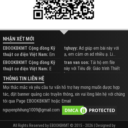
NHẬN XÉT MỚI
EBOOKBKMT Cộng đồng Kỹ
tqhuyy:
Ad giúp em bài này với
ạ, em cảm ơn ad nhiều ạ. Li...
thuật cơ điện Việt Nam:
Em
đăng trên Group hỗ trợ nhé
EBOOKBKMT Cộng đồng Kỹ
tran van son:
Tải hộ em file
này với Tiêu đề: Giáo trình Thiết
thuật cơ điện Việt Nam:
E
b...
xem hỗ trợ trên Group
THÔNG TIN LIÊN HỆ
Mọi thắc mắc và yêu cầu tư vấn hỗ trợ hay mong muốn được hợp
tác, đặt banner quảng cáo truyền thông, xin vui lòng liên hệ với chúng
tôi qua Page EBOOKBKMT hoặc Email
nguyenphihung1009@gmail.com
All Rights Reserved by EBOOKBKMT © 2015 - 2026 | Designed by