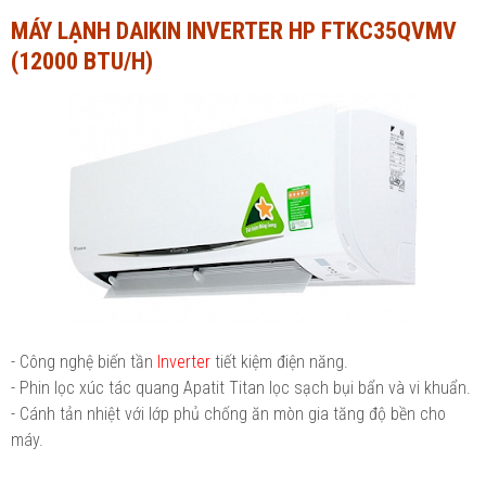
MÁY LẠNH DAIKIN INVERTER HP FTKC35QVMV
Ngành Tài chính - Ngân hàng
Ngành Quản trị kinh doanh
(12000 BTU/H)
Khác
Ngành Tài chính - Ngân hàng
Bài giảng xã hội
Khác
Chính trị - Tư tưởng
Luận văn xã hội
Lịch sử - Văn hóa
Chính trị - Tư tưởng
Tâm lý học
Lịch sử - Văn hóa
Khác
Tâm lý học
Khác
- Công nghệ biến tần
Inverter
tiết kiệm điện năng.
- Phin lọc xúc tác quang Apatit Titan lọc sạch bụi bẩn và vi khuẩn.
- Cánh tản nhiệt với lớp phủ chống ăn mòn gia tăng độ bền cho
máy.