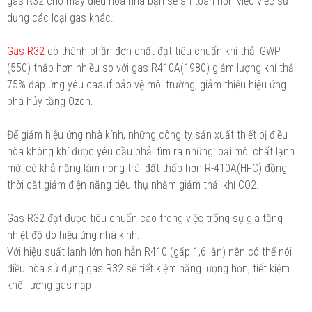
gas R32 cho máy điều hòa nhà bạn sẽ an toàn hơn việc việc sử
dụng các loại gas khác.
Gas R32
có thành phần đơn chất đạt tiêu chuẩn khí thải GWP
(550) thấp hơn nhiều so với gas R410A(1980) giảm lượng khí thải
75% đáp ứng yêu caauf bảo vệ môi trường, giảm thiểu hiệu ứng
phá hủy tầng Ozon.
Để giảm hiệu ứng nhà kính, những công ty sản xuất thiết bị điều
hòa không khí được yêu cầu phải tìm ra những loại môi chất lạnh
mới có khả năng làm nóng trái đất thấp hơn R-410A(HFC) đồng
thời cắt giảm điện năng tiêu thụ nhằm giảm thải khí CO2.
Gas R32 đạt được tiêu chuẩn cao trong việc trống sự gia tăng
nhiệt độ do hiệu ứng nhà kính.
Với hiệu suất lạnh lớn hơn hẳn R410 (gấp 1,6 lần) nên có thể nói
điều hòa sử dụng gas R32 sẽ tiết kiệm năng lượng hơn, tiết kiệm
khối lượng gas nạp