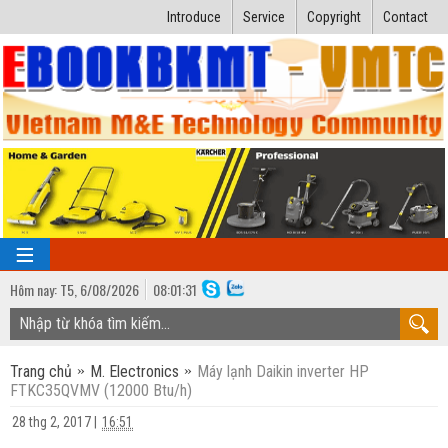
Introduce
Service
Copyright
Contact
Hôm nay:
T5,
6
/
08
/
2026
08
:
01:32
TRANG CHỦ
Trang chủ
M. Electronics
Máy lạnh Daikin inverter HP
Bài giảng kỹ thuật
FTKC35QVMV (12000 Btu/h)
Ngành Nhiệt lạnh
Luận văn kỹ thuật
28 thg 2, 2017
|
16:51