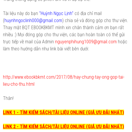
Tài liệu này do bạn
"Huỳnh Ngọc Lịnh"
có địa chỉ mail
(
huynhngoclinh000@gmail.com
) chia sẻ và đóng góp cho thư viện.
Thay mặt BQT EBOOKBKMT mình xin chân thành cảm ơn bạn rất
nhiều :) Mọi đóng góp cho thư viện, các bạn hoàn toàn có thể gửi
trực tiếp về mail của Admin
nguyenphihung1009@gmail.com
hoặc
làm theo hướng dẫn như link bài viết bên dưới:
http://www.ebookbkmt.com/2017/08/hay-chung-tay-ong-gop-tai-
lieu-cho-thu.html
Thân!
LINK 1 - TÌM KIẾM SÁCH/TÀI LIỆU ONLINE (GIÁ ƯU ĐÃI NHẤT)
LINK 2 - TÌM KIẾM SÁCH/TÀI LIỆU ONLINE (GIÁ ƯU ĐÃI NHẤT)