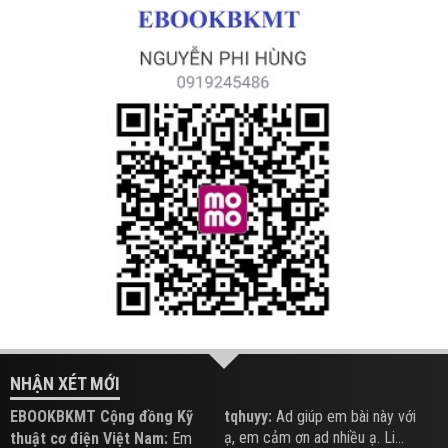
NHẬN XÉT MỚI
EBOOKBKMT Cộng đồng Kỹ
tqhuyy:
Ad giúp em bài này với
ạ, em cảm ơn ad nhiều ạ. Li...
thuật cơ điện Việt Nam:
Em