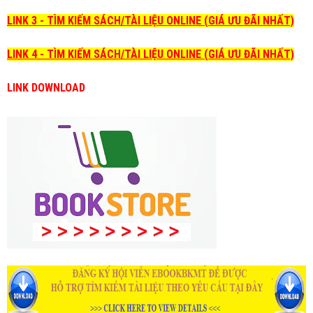
LINK 3 - TÌM KIẾM SÁCH/TÀI LIỆU ONLINE (GIÁ ƯU ĐÃI NHẤT)
LINK 4 - TÌM KIẾM SÁCH/TÀI LIỆU ONLINE (GIÁ ƯU ĐÃI NHẤT)
LINK DOWNLOAD