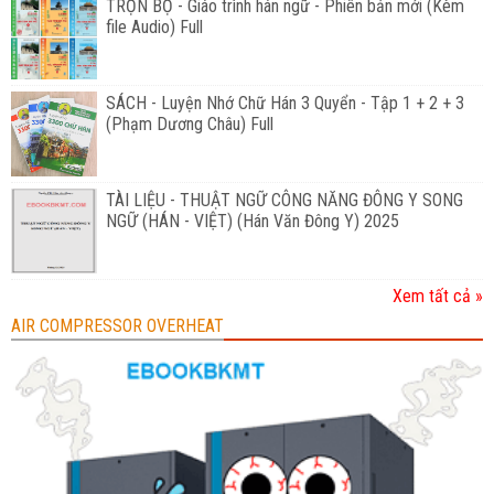
TRỌN BỘ - Giáo trình hán ngữ - Phiên bản mới (Kèm
file Audio) Full
SÁCH - Luyện Nhớ Chữ Hán 3 Quyển - Tập 1 + 2 + 3
(Phạm Dương Châu) Full
TÀI LIỆU - THUẬT NGỮ CÔNG NĂNG ĐÔNG Y SONG
NGỮ (HÁN - VIỆT) (Hán Văn Đông Y) 2025
Xem tất cả »
AIR COMPRESSOR OVERHEAT