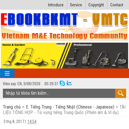
Introduce
Service
Copyright
Contact
Hôm nay:
CN,
9
/
08
/
2026
05
:
39:37
TRANG CHỦ
Trang chủ
E. Tiếng Trung - Tiếng Nhật (Chinese - Japanese)
TÀI
Bài giảng kỹ thuật
LIỆU TỔNG HỢP - Từ vựng tiếng Trung Quốc (Phiên âm & Ví dụ)
Ngành Nhiệt lạnh
Luận văn kỹ thuật
3 thg 8, 2017
|
14:54