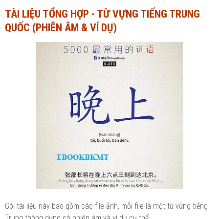
TÀI LIỆU TỔNG HỢP - TỪ VỰNG TIẾNG TRUNG
Ngành Tài chính - Ngân hàng
Ngành Quản trị kinh doanh
QUỐC (PHIÊN ÂM & VÍ DỤ)
Khác
Ngành Tài chính - Ngân hàng
Bài giảng xã hội
Khác
Chính trị - Tư tưởng
Luận văn xã hội
Lịch sử - Văn hóa
Chính trị - Tư tưởng
Tâm lý học
Lịch sử - Văn hóa
Khác
Tâm lý học
Khác
Gói tài liệu này bao gồm các file ảnh, mỗi file là một từ vừng tiếng
Trung thông dụng có phiên âm và ví dụ cụ thể.