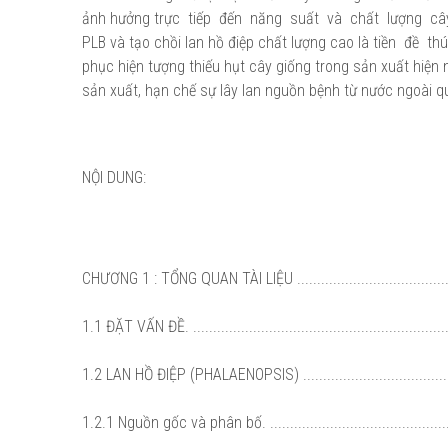
ảnh hưởng trực tiếp đến năng suất và chất lượng câ
PLB và tạo chồi lan hồ điệp chất lượng cao là tiền đề
phục hiện tượng thiếu hụt cây giống trong sản xuất hiện
sản xuất, hạn chế sự lây lan nguồn bệnh từ nước ngoài 
NỘI DUNG:
CHƯƠNG 1 : TỔNG QUAN TÀI LIỆU .......................................
1.1 ĐẶT VẤN ĐỀ. ..................................................................
1.2 LAN HỒ ĐIỆP (PHALAENOPSIS) ........................................
1.2.1 Nguồn gốc và phân bố. ...............................................