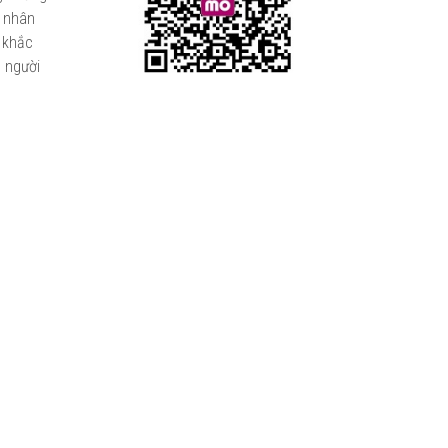
 nhân
 khắc
o người