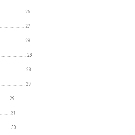
.................. 26
.................. 27
.................. 28
.................... 28
.................... 28
................... 29
.......29
.........31
........33