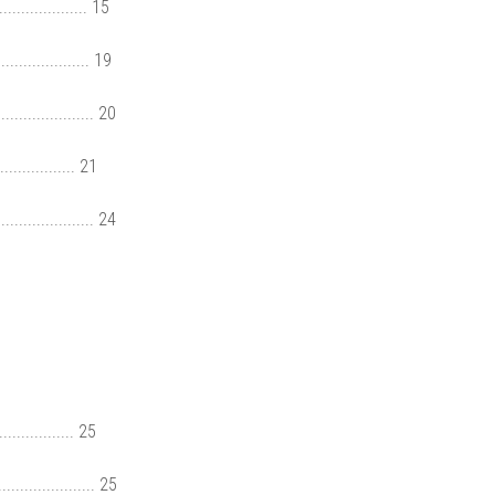
................. 15
.................... 19
..................... 20
.............. 21
...................... 24
.............. 25
..................... 25