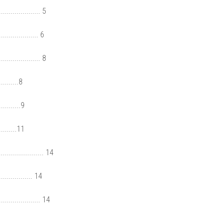
................... 5
............... 6
................... 8
.........8
..........9
.......11
.................. 14
............. 14
.................... 14