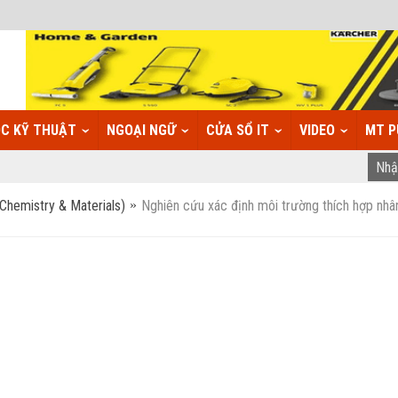
C KỸ THUẬT
NGOẠI NGỮ
CỬA SỔ IT
VIDEO
MT P
(Chemistry & Materials)
Nghiên cứu xác định môi trường thích hợp nhâ