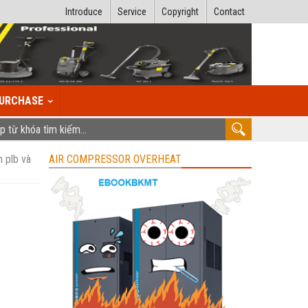
Introduce
Service
Copyright
Contact
URCHASE
n plb và
AIR COMPRESSOR OVERHEAT