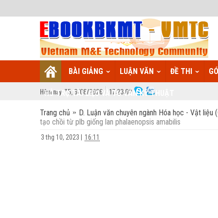
BÀI GIẢNG
LUẬN VĂN
ĐỀ THI
GÓ
Hôm nay:
T5,
6
/
08
/
2026
17
:
23:03
HỖ TRỢ TÀI LIỆU VÀ TƯ VẤN KỸ THUẬT
Trang chủ
D. Luận văn chuyên ngành Hóa học - Vật liệu 
tạo chồi từ plb giống lan phalaenopsis amabilis
3 thg 10, 2023
|
16:11