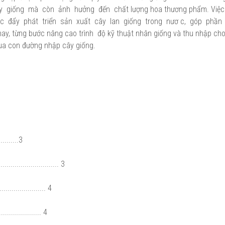
y giống mà còn ảnh hưởng đến chất lượng hoa thương phẩm. Việc
 thúc đẩy phát triển sản xuất cây lan giống trong nươ c, góp phần
 nay, từng bước nâng cao trình độ kỹ thuật nhân giống và thu nhập ch
qua con đường nhập cây giống.
........3
........................... 3
................... 4
.................. 4