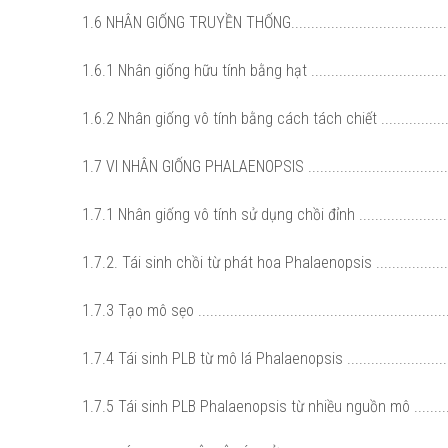
1.6 NHÂN GIỐNG TRUYỀN THỐNG...........................................
1.6.1 Nhân giống hữu tính bằng hạt .....................................
1.6.2 Nhân giống vô tính bằng cách tách chiết ....................
1.7 VI NHÂN GIỐNG PHALAENOPSIS .......................................
1.7.1 Nhân giống vô tính sử dụng chồi đỉnh .........................
1.7.2. Tái sinh chồi từ phát hoa Phalaenopsis ......................
1.7.3 Tạo mô sẹo ...............................................................
1.7.4 Tái sinh PLB từ mô lá Phalaenopsis ............................
1.7.5 Tái sinh PLB Phalaenopsis từ nhiều nguồn mô ............