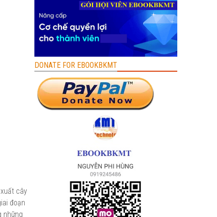
DONATE FOR EBOOKBKMT
 xuất cây
giai đoạn
ng những