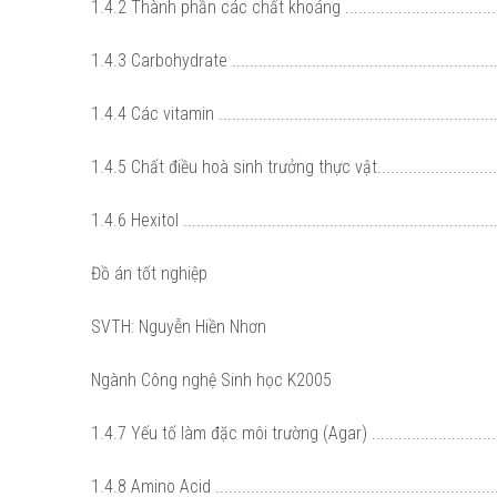
1.4.2 Thành phần các chất khoáng .....................................
1.4.3 Carbohydrate ............................................................
1.4.4 Các vitamin ...............................................................
1.4.5 Chất điều hoà sinh trưởng thực vật..............................
1.4.6 Hexitol ......................................................................
Đồ án tốt nghiệp
SVTH: Nguyễn Hiền Nhơn
Ngành Công nghệ Sinh học K2005
1.4.7 Yếu tố làm đặc môi trường (Agar) ...............................
1.4.8 Amino Acid ................................................................