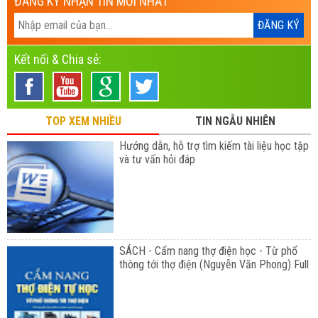
ĐĂNG KÝ NHẬN TIN MỚI NHẤT
Kết nối & Chia sẻ:
TOP XEM NHIỀU
TIN NGẪU NHIÊN
Hướng dẫn, hỗ trợ tìm kiếm tài liệu học tập
và tư vấn hỏi đáp
SÁCH - Cẩm nang thợ điện học - Từ phổ
thông tới thợ điện (Nguyễn Văn Phong) Full