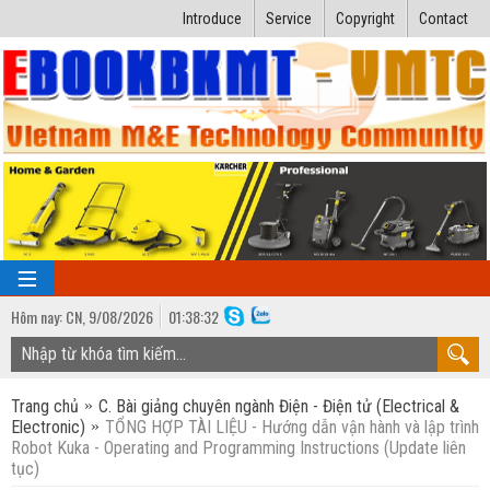
Introduce
Service
Copyright
Contact
Hôm nay:
CN,
9
/
08
/
2026
01
:
38:33
TRANG CHỦ
Trang chủ
C. Bài giảng chuyên ngành Điện - Điện tử (Electrical &
Bài giảng kỹ thuật
Electronic)
TỔNG HỢP TÀI LIỆU - Hướng dẫn vận hành và lập trình
Robot Kuka - Operating and Programming Instructions (Update liên
Ngành Nhiệt lạnh
Luận văn kỹ thuật
tục)