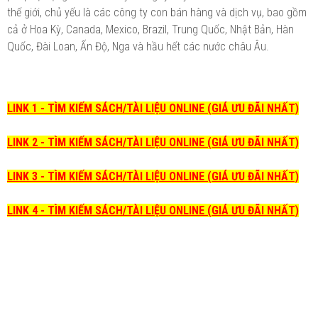
thế giới, chủ yếu là các công ty con bán hàng và dịch vụ, bao gồm
cả ở Hoa Kỳ, Canada, Mexico, Brazil, Trung Quốc, Nhật Bản, Hàn
Quốc, Đài Loan, Ấn Độ, Nga và hầu hết các nước châu Âu.
LINK 1 - TÌM KIẾM SÁCH/TÀI LIỆU ONLINE (GIÁ ƯU ĐÃI NHẤT)
LINK 2 - TÌM KIẾM SÁCH/TÀI LIỆU ONLINE (GIÁ ƯU ĐÃI NHẤT)
LINK 3 - TÌM KIẾM SÁCH/TÀI LIỆU ONLINE (GIÁ ƯU ĐÃI NHẤT)
LINK 4 - TÌM KIẾM SÁCH/TÀI LIỆU ONLINE (GIÁ ƯU ĐÃI NHẤT)