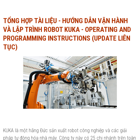
Ngành Tài chính - Ngân hàng
Ngành Quản trị kinh doanh
TỔNG HỢP TÀI LIỆU - HƯỚNG DẪN VẬN HÀNH
Khác
Ngành Tài chính - Ngân hàng
VÀ LẬP TRÌNH ROBOT KUKA - OPERATING AND
Bài giảng xã hội
Khác
PROGRAMMING INSTRUCTIONS (UPDATE LIÊN
TỤC)
Chính trị - Tư tưởng
Luận văn xã hội
Lịch sử - Văn hóa
Chính trị - Tư tưởng
Tâm lý học
Lịch sử - Văn hóa
Khác
Tâm lý học
Khác
KUKA là một hãng Đức sản xuất robot công nghiệp và các giải
pháp tự động hóa nhà máy. Công ty này có 25 chi nhánh trên toàn