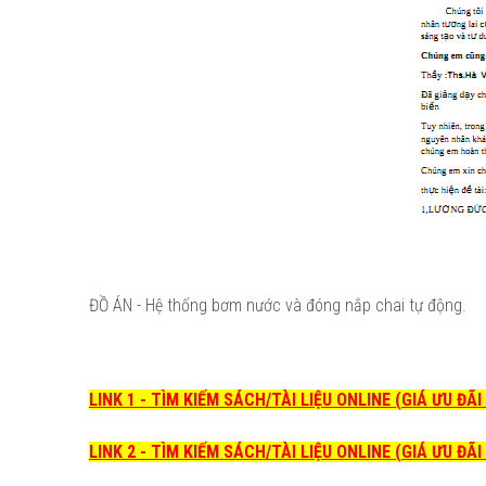
ĐỒ ÁN - Hệ thống bơm nước và đóng nắp chai tự động.
LINK 1 - TÌM KIẾM SÁCH/TÀI LIỆU ONLINE (GIÁ ƯU ĐÃ
LINK 2 - TÌM KIẾM SÁCH/TÀI LIỆU ONLINE (GIÁ ƯU ĐÃ