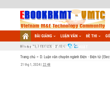
BÀI GIẢNG
LUẬN VĂN
ĐỀ THI
GÓ
Hôm nay:
T6,
7
/
08
/
2026
21
:
47:48
HỖ TRỢ TÀI LIỆU VÀ TƯ VẤN KỸ THUẬT
Trang chủ
D. Luận văn chuyên ngành Điện - Điện tử (Elect
21 thg 1, 2024
|
22:48