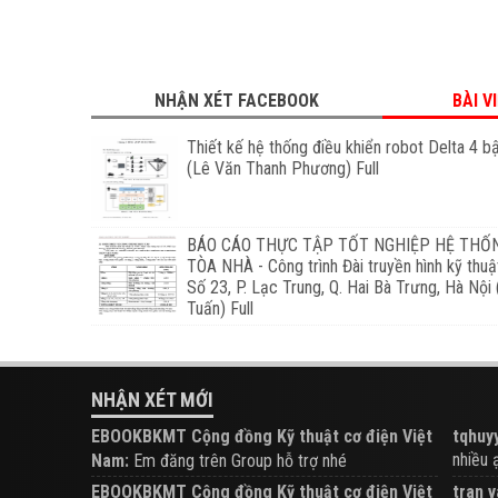
NHẬN XÉT FACEBOOK
BÀI V
Thiết kế hệ thống điều khiển robot Delta 4 b
(Lê Văn Thanh Phương) Full
BÁO CÁO THỰC TẬP TỐT NGHIỆP HỆ THỐN
TÒA NHÀ - Công trình Đài truyền hình kỹ thu
Số 23, P. Lạc Trung, Q. Hai Bà Trưng, Hà Nội
Tuấn) Full
NHẬN XÉT MỚI
EBOOKBKMT Cộng đồng Kỹ thuật cơ điện Việt
tqhuyy
nhiều ạ.
Nam:
Em đăng trên Group hỗ trợ nhé
EBOOKBKMT Cộng đồng Kỹ thuật cơ điện Việt
tran v