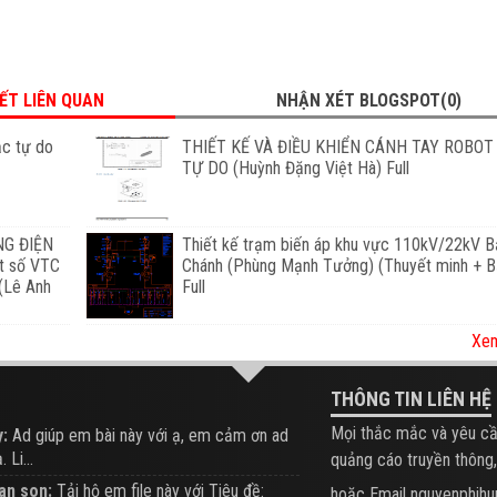
IẾT LIÊN QUAN
NHẬN XÉT BLOGSPOT(0)
ậc tự do
THIẾT KẾ VÀ ĐIỀU KHIỂN CÁNH TAY ROBOT
TỰ DO (Huỳnh Đặng Việt Hà) Full
G ĐIỆN
Thiết kế trạm biến áp khu vực 110kV/22kV B
ật số VTC
Chánh (Phùng Mạnh Tưởng) (Thuyết minh + B
 (Lê Anh
Full
Xem
THÔNG TIN LIÊN HỆ
Mọi thắc mắc và yêu cầ
:
Ad giúp em bài này với ạ, em cảm ơn ad
 Li...
quảng cáo truyền thông,
an son:
Tải hộ em file này với Tiêu đề:
hoặc Email nguyenphi