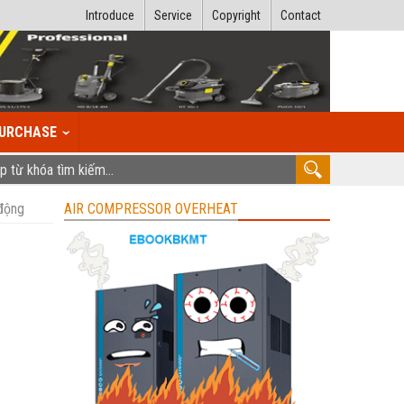
Introduce
Service
Copyright
Contact
URCHASE
động
AIR COMPRESSOR OVERHEAT