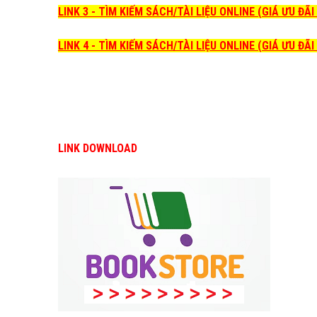
LINK 3 - TÌM KIẾM SÁCH/TÀI LIỆU ONLINE (GIÁ ƯU ĐÃ
LINK 4 - TÌM KIẾM SÁCH/TÀI LIỆU ONLINE (GIÁ ƯU ĐÃ
LINK DOWNLOAD