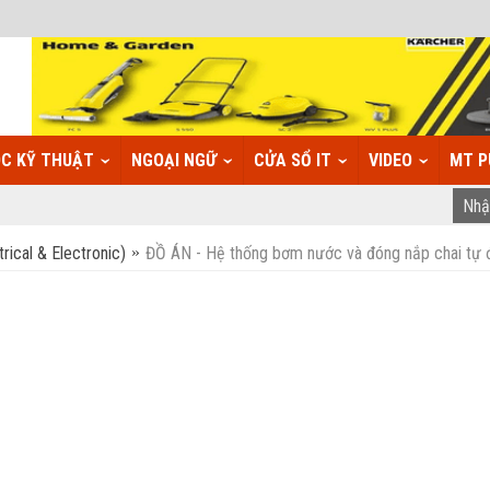
C KỸ THUẬT
NGOẠI NGỮ
CỬA SỔ IT
VIDEO
MT P
rical & Electronic)
ĐỒ ÁN - Hệ thống bơm nước và đóng nắp chai tự 