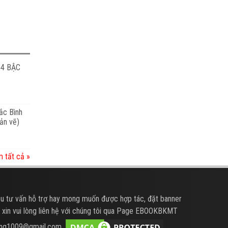
 4 BẬC
ắc Bình
ản vẽ)
 tất cả »
u tư vấn hỗ trợ hay mong muốn được hợp tác, đặt banner
 xin vui lòng liên hệ với chúng tôi qua Page EBOOKBKMT
hung1009@gmail.com