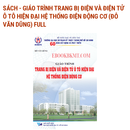
SÁCH - GIÁO TRÌNH TRANG BỊ ĐIỆN VÀ ĐIỆN TỬ
Ngành Tài chính - Ngân hàng
Ngành Quản trị kinh doanh
Ô TÔ HIỆN ĐẠI HỆ THỐNG ĐIỆN ĐỘNG CƠ (ĐỖ
Khác
Ngành Tài chính - Ngân hàng
VĂN DŨNG) FULL
Bài giảng xã hội
Khác
Chính trị - Tư tưởng
Luận văn xã hội
Lịch sử - Văn hóa
Chính trị - Tư tưởng
Tâm lý học
Lịch sử - Văn hóa
Khác
Tâm lý học
Khác