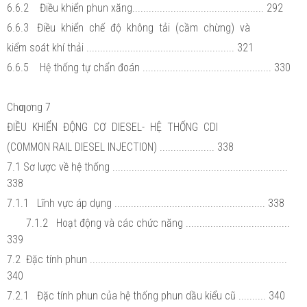
6.6.2 Điều khiển phun xăng................................................ 292
6.6.3 Điều khiển chế độ không tải (cầm chừng) và
kiểm soát khí thải ...................................................... 321
6.6.5 Hệ thống tự chẩn đoán ............................................... 330
Chƣơng 7
ĐIỀU KHIỂN ĐỘNG CƠ DIESEL- HỆ THỐNG CDI
(COMMON RAIL DIESEL INJECTION) .................... 338
7.1 Sơ lược về hệ thống ................................................................
338
7.1.1 Lĩnh vực áp dụng ....................................................... 338
7.1.2 Hoạt động và các chức năng ......................................
339
7.2 Đặc tính phun ........................................................................
340
7.2.1 Đặc tính phun của hệ thống phun dầu kiểu cũ .......... 340