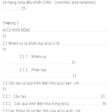
và mạng vùng điều khiển (CAN – controller area networks)
.................. 25
Chƣơng 2
ACCU KHỞI ĐỘNG .............................................................................
31
2.1 Nhiệm vụ và phân loại accu ô tô: .............................................
31
2.2.1. Nhiệm vụ:
.................................................................... 31
2.1.2. Phân loại:
..................................................................... 31
2.2 Cấu tạo và quá trình điện hóa accu axit - chì ...........................
31
2.2.1 Cấu tạo ......................................................................... 31
2.2.2 Các quá trình điện hóa trong accu ............................... 34
2.3 Các thông số và đặc tính của accu acid - chì ............................