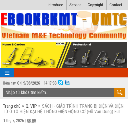
Introduce
Service
Copyright
Contact
Hôm nay:
CN,
9
/
08
/
2026
14
:
17:34
TRANG CHỦ
Trang chủ
Q. VIP
SÁCH - GIÁO TRÌNH TRANG BỊ ĐIỆN VÀ ĐIỆN
Bài giảng kỹ thuật
TỬ Ô TÔ HIỆN ĐẠI HỆ THỐNG ĐIỆN ĐỘNG CƠ (Đỗ Văn Dũng) Full
Ngành Nhiệt lạnh
Luận văn kỹ thuật
1 thg 7, 2026
|
00:00