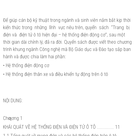
Để giúp cán bộ kỹ thuật trong ngành và sinh viên nắm bắt kịp thời
kiến thức trong những lĩnh vực nêu trên, quyển sách “Trang bị
điện và điện tử ô tô hiện đại – hệ thống điện động cơ”, sau một
thời gian dài chỉnh lý, đã ra đời. Quyển sách được viết theo chương
trình khung ngành Công nghệ mà Bộ Giáo dục và Đào tạo sắp ban
hành và được chia làm hai phần:
• Hệ thống điện động cơ
• Hệ thống điện thân xe và điều khiển tự động trên ô tô
NỘI DUNG:
Chƣơng 1
KHÁI QUÁT VỀ HỆ THỐNG ĐIỆN VÀ ĐIỆN TỬ Ô TÔ .............. 11
1.1 Tổng quát về mạng điện và các hệ thống điện trên ô tô ...........