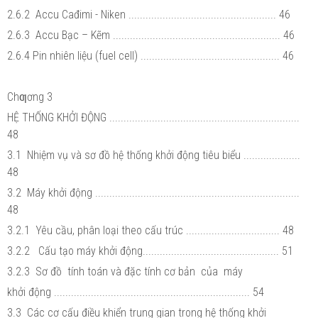
2.6.2 Accu Cađimi - Niken .................................................... 46
2.6.3 Accu Bạc – Kẽm ........................................................... 46
2.6.4 Pin nhiên liệu (fuel cell) ................................................. 46
Chƣơng 3
HỆ THỐNG KHỞI ĐỘNG ...................................................................
48
3.1 Nhiệm vụ và sơ đồ hệ thống khởi động tiêu biểu ....................
48
3.2 Máy khởi động ........................................................................
48
3.2.1 Yêu cầu, phân loại theo cấu trúc ................................. 48
3.2.2 Cấu tạo máy khởi động................................................ 51
3.2.3 Sơ đồ tính toán và đặc tính cơ bản của máy
khởi động ..................................................................... 54
3.3 Các cơ cấu điều khiển trung gian trong hệ thống khởi