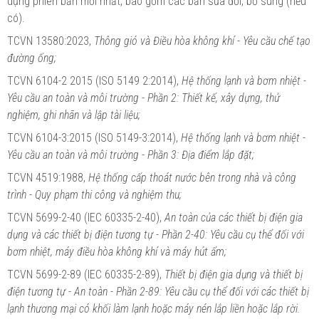
dụng phiên bản mới nhất, bao gồm các bản sửa đổi, bổ sung (nếu
có).
TCVN 13580:2023,
Thông gió và Điều hòa không khí - Yêu cầu chế tạo
đường ống;
TCVN 6104-2 2015 (ISO 5149 2:2014),
Hệ thống lạnh và bơm nhiệt -
Yêu cầu an toàn và môi trường - Phần 2: Thiết kế, xây dựng, thử
nghiệm, ghi nhãn và lập tài liệu;
TCVN 6104-3:2015 (ISO 5149-3:2014),
Hệ thống lạnh và bơm nhiệt -
Yêu cầu an toàn và môi trường - Phần 3: Địa điểm lắp đặt;
TCVN 4519:1988,
Hệ thống cấp thoát nước bên trong nhà và công
trình - Quy phạm thi công và nghiệm thu;
TCVN 5699-2-40 (IEC 60335-2-40),
An toàn của các thiết bị điện gia
dụng và các thiết bị điện tương tự - Phần 2-40: Yêu cầu cụ thể đối với
bơm nhiệt, máy điều hòa không khí và máy hút ẩm;
TCVN 5699-2-89 (IEC 60335-2-89),
Thiết bị điện gia dụng và thiết bị
điện tương tự - An toàn - Phần 2-89: Yêu cầu cụ thể đối với các thiết bị
lạnh thương mại có khối làm lạnh hoặc máy nén lắp liền hoặc lắp rời.