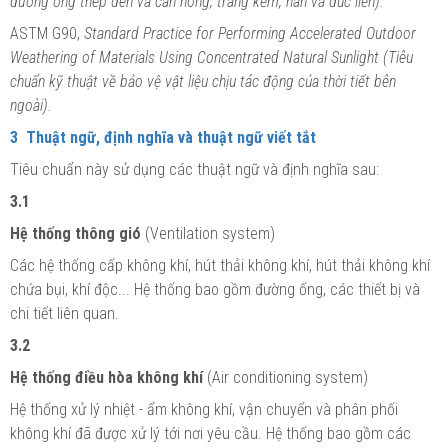
đường ống thép đen và cán nóng, tráng kẽm, hàn và đúc liền).
ASTM G90,
Standard Practice for Performing Accelerated Outdoor
Weathering of Materials Using Concentrated Natural Sunlight (Tiêu
chu
ẩ
n kỹ thuật về bảo vệ vật liệu chịu tác động của thời tiết bên
ngoài).
3 Thuật ngữ, định nghĩa và thuật ngữ viết tắt
Tiêu chuẩn này sử dụng các thuật ngữ và định nghĩa sau:
3.1
Hệ thống thông gió
(Ventilation system)
Các hệ thống cấp không khí, hút thải không khí, hút thải không khí
chứa bụi, khí độc... Hệ thống bao gồm đường ống, các thiết bị và
chi tiết liên quan.
3.2
Hệ thống điều hòa không khí
(Air conditioning system)
Hệ thống xử lý nhiệt - ẩm không khí, vận chuyển và phân phối
không khí đã được xử lý tới nơi yêu cầu. Hệ thống bao gồm các