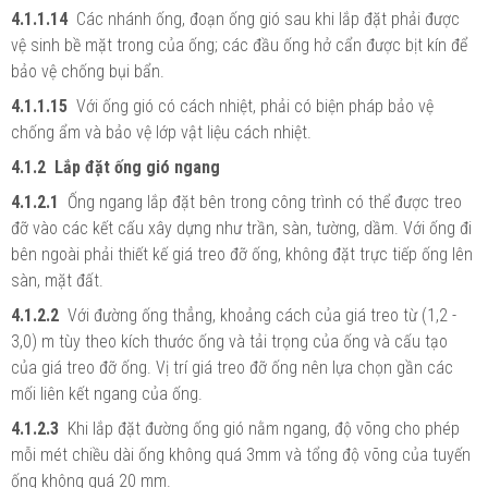
4.1.1.14
Các nhánh ống, đoạn ống gió sau khi lắp đặt phải được
vệ sinh bề mặt trong của ống; các đầu ống hở cẩn được bịt kín để
bảo vệ chống bụi bẩn.
4.1.1.15
Với ống gió có cách nhiệt, phải có biện pháp bảo vệ
chống ẩm và bảo vệ lớp vật liệu cách nhiệt.
4.1.2 Lắp đặt ống gió ngang
4.1.2.1
Ống ngang lắp đặt bên trong công trình có thể được treo
đỡ vào các kết cấu xây dựng như trần, sàn, tường, dầm. Với ống đi
bên ngoài phải thiết kế giá treo đỡ ống, không đặt trực tiếp ống lên
sàn, mặt đất.
4.1.2.2
Với đường ống thẳng, khoảng cách của giá treo từ (1,2 -
3,0) m tùy theo kích thước ống và tải trọng của ống và cấu tạo
của giá treo đỡ ống. Vị trí giá treo đỡ ống nên lựa chọn gần các
mối liên kết ngang của ống.
4.1.2.3
Khi lắp đặt đường ống gió nằm ngang, độ võng cho phép
mỗi mét chiều dài ống không quá 3mm và tổng độ võng của tuyến
ống không quá 20 mm.