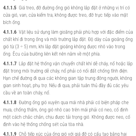
4.1.1.5
Giá treo, đỡ đường ống gió không lắp đặt ở những vị trí có
cửa gió, van, cửa kiểm tra; không được treo, đỡ trực tiếp vào mặt
bích ống.
4.1.1.6
Vật liệu sử dụng làm gioăng phải phù hợp với đặc điểm của
chất khí đi trong ống và môi trường lắp đặt. Độ dày của gioăng ống
gió từ (3 ÷ 5) mm, khi lắp đặt gioăng không được nhô vào trong
ống. Êcu của bulông liên kết nên nằm về một phía.
4.1.1.7
Lắp đặt hệ thống vận chuyển chất khí dễ cháy, nổ hoặc lắp
đặt trong môi trường dễ cháy, nổ phải có nối đất chống tĩnh điện.
Hạn chế đường đi qua các không gian tập trung đông người, không
gian sinh hoạt, phụ trợ. Nếu đi qua, phải tuân thủ đầy đủ các yêu
cầu về an toàn cháy, nổ.
4.1.1.8
Đường ống gió xuyên qua mái nhà phải có biện pháp che
mưa, chống thấm, óng gió nhô cao trên mái phải có neo, cố định
một cách chắc chắn, chịu được tải trọng gió. Không được neo, cố
định vào hệ thống chống sét của tòa nhà.
4.1.1.9
Chỗ tiếp xúc của ống gió với giá đỡ có cấu tạo bằng hai