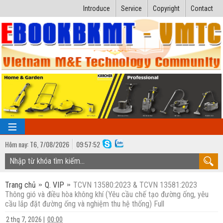
Introduce
Service
Copyright
Contact
Hôm nay:
T6,
7
/
08
/
2026
09
:
57:53
TRANG CHỦ
Trang chủ
Q. VIP
TCVN 13580:2023 & TCVN 13581:2023
Bài giảng kỹ thuật
Thông gió và điều hòa không khí (Yêu cầu chế tạo đường ống, yêu
cầu lắp đặt đường ống và nghiệm thu hệ thống) Full
Ngành Nhiệt lạnh
Luận văn kỹ thuật
2 thg 7, 2026
|
00:00