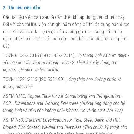
2 Tài liệu viện dẫn
Các tài liệu viện dẫn sau là cần thiết khi áp dụng tiêu chuẩn này.
Đối với các tài liệu viện dẫn ghi năm công bố thì áp dụng bản được
nêu. Đối với các tài liệu viện dẫn không ghi năm công bố thì áp
dụng phiên bản mới nhất, bao gồm các bản sửa đổi, bổ sung (nếu
có).
TCVN 6104-2 2015 (ISO 5149-2 2014),
Hệ thống lạnh và bơm nhiệt -
Yêu cầu an toàn và môi trường - Phần 2: Thiết kế, xây dựng, thử
nghiệm, ghi nhãn và lập tài liệu.
TCVN 11221:2015 (ISO 559:1991),
Ống thép cho đường nước và
đường nước thải.
ASTM B280,
Copper Tube for Air Conditioning and Refrigeration -
ACR - Dimensions and Working Pressures (Đường
ố
ng đồng cho hệ
thống lạnh và điều hòa không khí
-
Kích thước và áp suất làm việc).
ASTM A53,
Standard Specification for Pipe, Steel, Black and Hot-
Dipped, Zinc Coated, Welded and Seamless (Tiêu chuẩn kỹ thuật cho