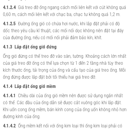
4.1.2.4
Giá treo đỡ ống ngang cách mối liên kết với cút không quá
0,60 m, cách mối liên kết với chạc ba, chạc tư không quá 1,2 m.
4.1.2.5
Đường ống gió có chứa hơi nước, khi lắp đặt phải có độ
dốc theo yêu cầu kĩ thuật, các mối nối dọc không nên đặt tại đáy
của đường ống, nếu có mối nối phải đảm bảo kín, khít.
4.1.3 Lắp đặt ống gió đứng
Ống gió đứng có thể treo đỡ vào sàn, tường. Khoảng cách lớn nhất
của giá treo đỡ ống có thể lựa chọn từ 1 đến 2 tầng nhà tùy theo
kích thước ống, tải trọng của ống và cấu tạo của giá treo ống. Mỗi
ống đứng được lắp đặt bởi tối thiểu hai giá treo đỡ.
4.1.4 Lắp đặt ống gió mềm
4.1.4.1
Chiều dài của ống gió mềm nên được sử dụng ngắn nhất
có thể. Các đầu của ống dẫn sẽ được cắt vuông góc khi lắp đặt.
Khi uốn cong ống mềm, bán kính cong của ống uốn không nhỏ hơn
đường kính của ống.
4.1.4.2
Ống mềm kết nối với ống kim loại thì ống kim loại phải có