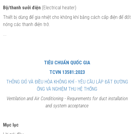
Bộ/thanh sưởi điện
(Electrical heater)
Thiết bị dùng để gia nhiệt cho không khí bằng cách cấp điện để đốt
nóng các thanh điện trở.
...
TIÊU CHUẨN QUỐC GIA
TCVN 13581:2023
THÔNG GIÓ VÀ ĐIỀU HÒA KHÔNG KHÍ - YÊU CẦU LẮP ĐẶT ĐƯỜNG
ỐNG VÀ NGHIỆM THU HỆ THỐNG
Ventilation and Air Conditioning
- Requrements for duct installation
and system acceptance
Mục lục