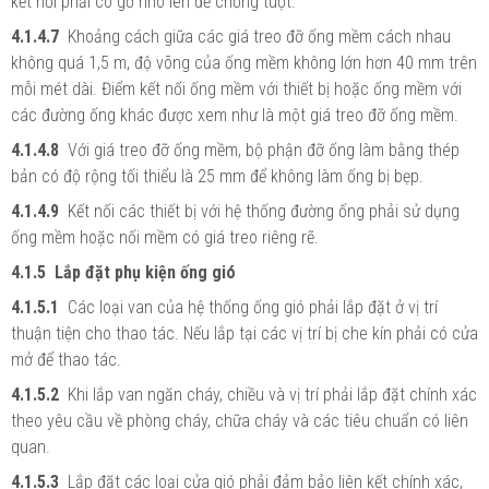
kết nối phải có gờ nhô lên để chống tuột.
4.1.4.7
Khoảng cách giữa các giá treo đỡ ống mềm cách nhau
không quá 1,5 m, độ võng của ống mềm không lớn hơn 40 mm trên
mỗi mét dài. Điểm kết nối ống mềm với thiết bị hoặc ống mềm với
các đường ống khác được xem như là một giá treo đỡ ống mềm.
4.1.4.8
Với giá treo đỡ ống mềm, bộ phận đỡ ống làm bằng thép
bản có độ rộng tối thiểu là 25 mm để không làm ống bị bẹp.
4.1.4.9
Kết nối các thiết bị với hệ thống đường ống phải sử dụng
ống mềm hoặc nối mềm có giá treo riêng rẽ.
4.1.5 Lắp đặt phụ kiện ống gió
4.1.5.1
Các loại van của hệ thống ống gió phải lắp đặt ở vị trí
thuận tiện cho thao tác. Nếu lắp tại các vị trí bị che kín phải có cửa
mở để thao tác.
4.1.5.2
Khi lắp van ngăn cháy, chiều và vị trí phải lắp đặt chính xác
theo yêu cầu về phòng cháy, chữa cháy và các tiêu chuẩn có liên
quan.
4.1.5.3
Lắp đặt các loại cửa gió phải đảm bảo liên kết chính xác,