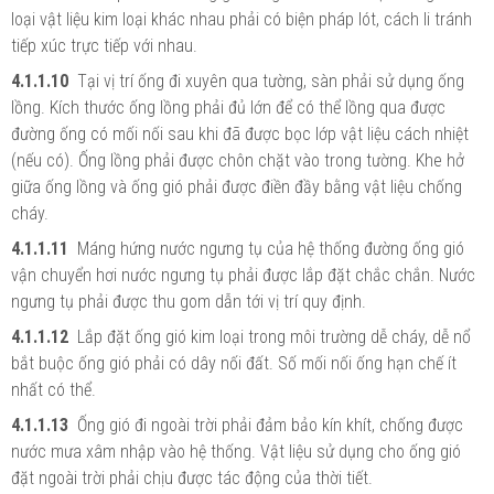
loại vật liệu kim loại khác nhau phải có biện pháp lót, cách li tránh
tiếp xúc trực tiếp với nhau.
4.1.1.10
Tại vị trí ống đi xuyên qua tường, sàn phải sử dụng ống
lồng. Kích thước ống lồng phải đủ lớn để có thể lồng qua được
đường ống có mối nối sau khi đã được bọc lớp vật liệu cách nhiệt
(nếu có). Ống lồng phải được chôn chặt vào trong tường. Khe hở
giữa ống lồng và ống gió phải được điền đầy bằng vật liệu chống
cháy.
4.1.1.11
Máng hứng nước ngưng tụ của hệ thống đường ống gió
vận chuyển hơi nước ngưng tụ phải được lắp đặt chắc chắn. Nước
ngưng tụ phải được thu gom dẫn tới vị trí quy định.
4.1.1.12
Lắp đặt ống gió kim loại trong môi trường dễ cháy, dễ nổ
bắt buộc ống gió phải có dây nối đất. Số mối nối ống hạn chế ít
nhất có thể.
4.1.1.13
Ống gió đi ngoài trời phải đảm bảo kín khít, chống được
nước mưa xâm nhập vào hệ thống. Vật liệu sử dụng cho ống gió
đặt ngoài trời phải chịu được tác động của thời tiết.