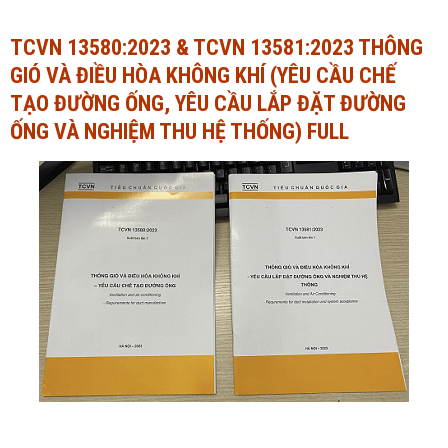
Ngành Tài chính - Ngân hàng
Ngành Quản trị kinh doanh
TCVN 13580:2023 & TCVN 13581:2023 THÔNG
GIÓ VÀ ĐIỀU HÒA KHÔNG KHÍ (YÊU CẦU CHẾ
Khác
Ngành Tài chính - Ngân hàng
TẠO ĐƯỜNG ỐNG, YÊU CẦU LẮP ĐẶT ĐƯỜNG
Bài giảng xã hội
Khác
ỐNG VÀ NGHIỆM THU HỆ THỐNG) FULL
Chính trị - Tư tưởng
Luận văn xã hội
Lịch sử - Văn hóa
Chính trị - Tư tưởng
Tâm lý học
Lịch sử - Văn hóa
Khác
Tâm lý học
Khác