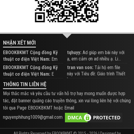
NHẬN XÉT MỚI
EBOOKBKMT Cộng đồng Kỹ
tqhuyy:
Ad giúp em bài này với
ạ, em cảm ơn ad nhiều ạ. Li...
thuật cơ điện Việt Nam:
Em
đăng trên Group hỗ trợ nhé
EBOOKBKMT Cộng đồng Kỹ
tran van son:
Tải hộ em file
này với Tiêu đề: Giáo trình Thiết
thuật cơ điện Việt Nam:
E
b...
xem hỗ trợ trên Group
THÔNG TIN LIÊN HỆ
Mọi thắc mắc và yêu cầu tư vấn hỗ trợ hay mong muốn được hợp
tác, đặt banner quảng cáo truyền thông, xin vui lòng liên hệ với chúng
tôi qua Page EBOOKBKMT hoặc Email
nguyenphihung1009@gmail.com
All Rights Reserved by EBOOKBKMT © 2015 - 2026 | Designed by