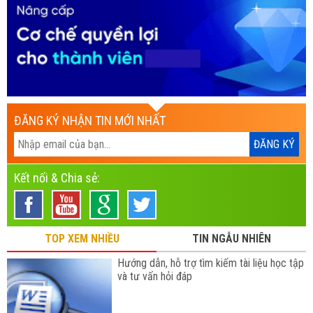
ĐĂNG KÝ NHẬN TIN MỚI NHẤT
Kết nối & Chia sẻ:
TOP XEM NHIỀU
TIN NGẪU NHIÊN
Hướng dẫn, hỗ trợ tìm kiếm tài liệu học tập
và tư vấn hỏi đáp