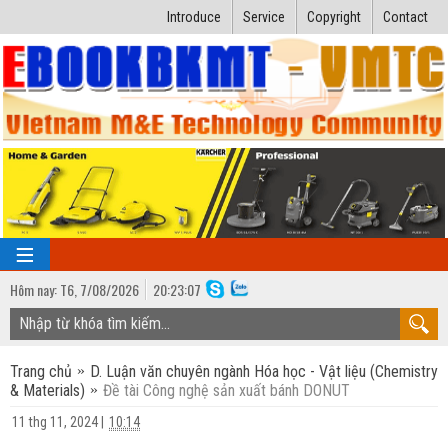
Introduce
Service
Copyright
Contact
Hôm nay:
T6,
7
/
08
/
2026
20
:
23:08
TRANG CHỦ
Trang chủ
D. Luận văn chuyên ngành Hóa học - Vật liệu (Chemistry
Bài giảng kỹ thuật
& Materials)
Đề tài Công nghệ sản xuất bánh DONUT
Ngành Nhiệt lạnh
Luận văn kỹ thuật
11 thg 11, 2024
|
10:14