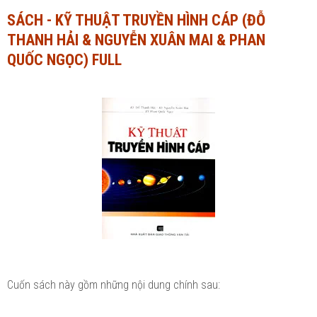
SÁCH - KỸ THUẬT TRUYỀN HÌNH CÁP (ĐỖ
Ngành Tài chính - Ngân hàng
Ngành Quản trị kinh doanh
THANH HẢI & NGUYỄN XUÂN MAI & PHAN
Khác
Ngành Tài chính - Ngân hàng
QUỐC NGỌC) FULL
Bài giảng xã hội
Khác
Chính trị - Tư tưởng
Luận văn xã hội
Lịch sử - Văn hóa
Chính trị - Tư tưởng
Tâm lý học
Lịch sử - Văn hóa
Khác
Tâm lý học
Khác
Cuốn sách này gồm những nội dung chính sau: