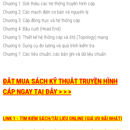
Chương 1: Giới thiệu các hệ thống truyền hình cáp.
Chương 2: Các mạch điện cơ bản và nguyên lý.
Chương 3: Cáp đồng trục và hệ thống cáp.
Chương 4: Đầu cuối (Head End).
Chương 5: Thiết kế hệ thống cáp và ôtô (Topology) mạng.
Chương 6: Dụng cụ đo lường và quá trình kiểm tra.
Chương 7: Các tiêu chuẩn, các bản ghi và dữ liệu chuẩn.
ĐẶT MUA SÁCH KỸ THUẬT TRUYỀN HÌNH
CÁP NGAY TẠI ĐÂY > > >
LINK 1 - TÌM KIẾM SÁCH/TÀI LIỆU ONLINE (GIÁ ƯU ĐÃI NHẤT)