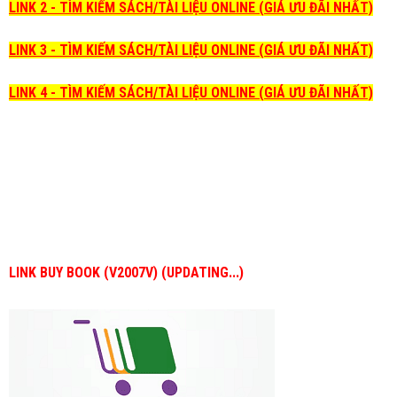
LINK 2 - TÌM KIẾM SÁCH/TÀI LIỆU ONLINE (GIÁ ƯU ĐÃI NHẤT)
LINK 3 - TÌM KIẾM SÁCH/TÀI LIỆU ONLINE (GIÁ ƯU ĐÃI NHẤT)
LINK 4 - TÌM KIẾM SÁCH/TÀI LIỆU ONLINE (GIÁ ƯU ĐÃI NHẤT)
LINK BUY BOOK (V2007V) (UPDATING...)