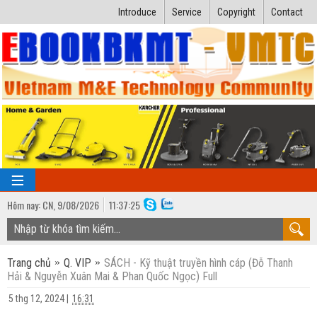
Introduce
Service
Copyright
Contact
Hôm nay:
CN,
9
/
08
/
2026
11
:
37:25
TRANG CHỦ
Trang chủ
Q. VIP
SÁCH - Kỹ thuật truyền hình cáp (Đỗ Thanh
Bài giảng kỹ thuật
Hải & Nguyễn Xuân Mai & Phan Quốc Ngọc) Full
Ngành Nhiệt lạnh
Luận văn kỹ thuật
5 thg 12, 2024
|
16:31