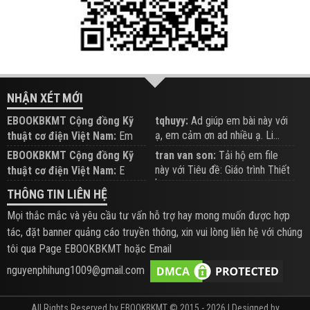
NHẬN XÉT MỚI
EBOOKBKMT Cộng đồng Kỹ
tqhuyy:
Ad giúp em bài này với
ạ, em cảm ơn ad nhiều ạ. Li...
thuật cơ điện Việt Nam:
Em
đăng trên Group hỗ trợ nhé
EBOOKBKMT Cộng đồng Kỹ
tran van son:
Tải hộ em file
này với Tiêu đề: Giáo trình Thiết
thuật cơ điện Việt Nam:
E
b...
xem hỗ trợ trên Group
THÔNG TIN LIÊN HỆ
Mọi thắc mắc và yêu cầu tư vấn hỗ trợ hay mong muốn được hợp
tác, đặt banner quảng cáo truyền thông, xin vui lòng liên hệ với chúng
tôi qua Page EBOOKBKMT hoặc Email
nguyenphihung1009@gmail.com
All Rights Reserved by EBOOKBKMT © 2015 - 2026 | Designed by