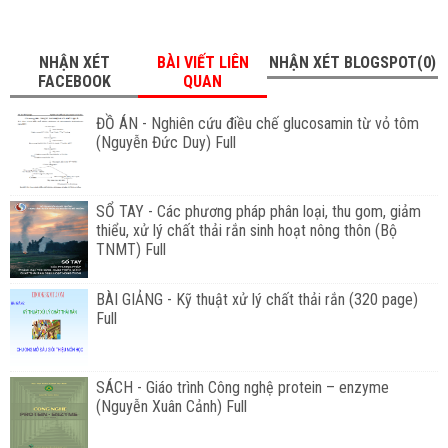
NHẬN XÉT
BÀI VIẾT LIÊN
NHẬN XÉT BLOGSPOT(0)
FACEBOOK
QUAN
ĐỒ ÁN - Nghiên cứu điều chế glucosamin từ vỏ tôm
(Nguyễn Đức Duy) Full
SỔ TAY - Các phương pháp phân loại, thu gom, giảm
thiểu, xử lý chất thải rắn sinh hoạt nông thôn (Bộ
TNMT) Full
BÀI GIẢNG - Kỹ thuật xử lý chất thải rắn (320 page)
Full
SÁCH - Giáo trình Công nghệ protein – enzyme
(Nguyễn Xuân Cảnh) Full