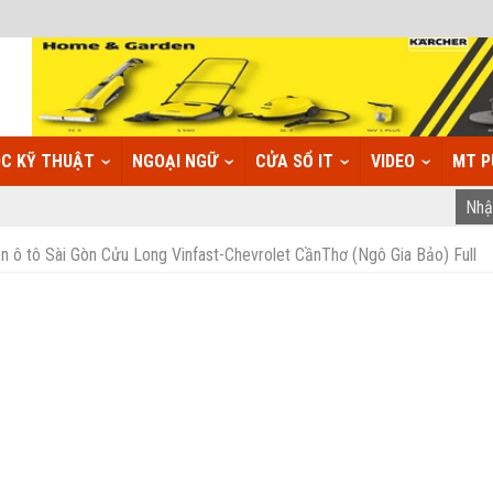
C KỸ THUẬT
NGOẠI NGỮ
CỬA SỔ IT
VIDEO
MT P
ô tô Sài Gòn Cửu Long Vinfast-Chevrolet CầnThơ (Ngô Gia Bảo) Full