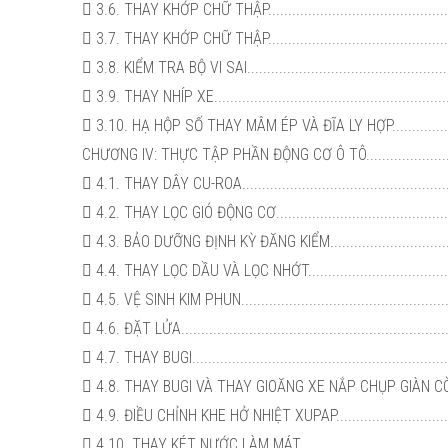
 3.6. THAY KHỚP CHỮ THẬP.....................................................
 3.7. THAY KHỚP CHỮ THẬP.....................................................
 3.8. KIỂM TRA BỘ VI SAI........................................................
 3.9. THAY NHÍP XE...............................................................
 3.10. HẠ HỘP SỐ THAY MÂM ÉP VÀ ĐĨA LY HỢP............................
CHƯƠNG IV: THỰC TẬP PHẦN ĐỘNG CƠ Ô TÔ...................................
 4.1. THAY DÂY CU-ROA..........................................................
 4.2. THAY LỌC GIÓ ĐỘNG CƠ...................................................
 4.3. BẢO DƯỠNG ĐỊNH KỲ ĐĂNG KIỂM........................................
 4.4. THAY LỌC DẦU VÀ LỌC NHỚT.............................................
 4.5. VỆ SINH KIM PHUN..........................................................
 4.6. ĐẶT LỬA......................................................................
 4.7. THAY BUGI....................................................................
 4.8. THAY BUGI VÀ THAY GIOĂNG XE NẮP CHỤP GIÀN CÒ................
 4.9. ĐIỀU CHỈNH KHE HỞ NHIỆT XUPAP.......................................
 4.10. THAY KÉT NƯỚC LÀM MÁT...............................................