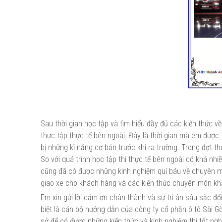
Sau thời gian học tập và tìm hiểu đầy đủ các kiến thức về
thực tập thực tế bên ngoài. Đây là thời gian mà em được
bị những kĩ năng cơ bản trước khi ra trường. Trong đợt t
So với quá trình học tập thì thực tế bên ngoài có khá nhi
cũng đã có được những kinh nghiệm quí báu về chuyên mô
giao xe cho khách hàng và các kiến thức chuyên môn kh
Em xin gửi lời cảm ơn chân thành và sự tri ân sâu sắc đ
biệt là cán bộ hướng dẫn của công ty cổ phần ô tô Sài G
sở để có được những kiến thức và kinh nghiệm thi tốt n