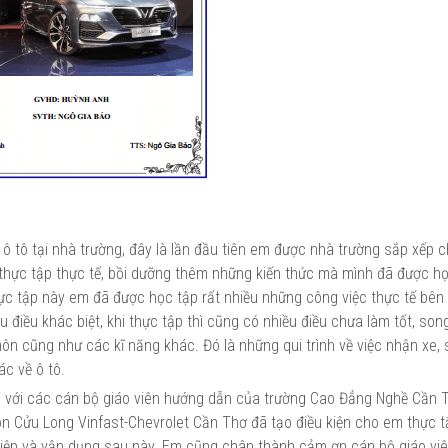
 ô tô tại nhà trường, đây là lần đầu tiên em được nhà trường sắp xếp c
 thực tập thực tế, bồi dưỡng thêm những kiến thức mà mình đã được h
hực tập này em đã được học tập rất nhiều những công việc thực tế bên 
ều điều khác biệt, khi thực tập thì cũng có nhiều điều chưa làm tốt, so
n cũng như các kĩ năng khác. Đó là những qui trình về việc nhận xe, 
ác về ô tô.
ối với các cán bộ giáo viên hướng dẫn của trường Cao Đẳng Nghề Cần 
òn Cửu Long Vinfast-Chevrolet Cần Thơ đã tạo điều kiện cho em thực t
ghiệp và vận dụng sau này. Em cũng chân thành cảm ơn cán bộ giáo vi