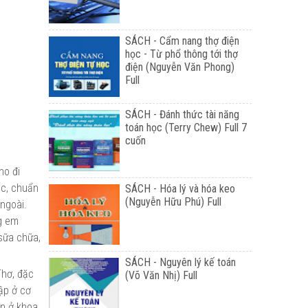
SÁCH - Cẩm nang thợ điện
học - Từ phổ thông tới thợ
điện (Nguyễn Văn Phong)
Full
SÁCH - Đánh thức tài năng
toán học (Terry Chew) Full 7
cuốn
ho đi
ọc, chuẩn
SÁCH - Hóa lý và hóa keo
(Nguyễn Hữu Phú) Full
ngoài.
ng em
sữa chữa,
SÁCH - Nguyên lý kế toán
Thơ, đặc
(Võ Văn Nhị) Full
ập ở cơ
ên ở khoa