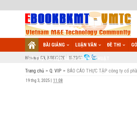
BÀI GIẢNG
LUẬN VĂN
ĐỀ THI
GÓ
Hôm nay:
CN,
9
/
08
/
2026
11
:
20:04
HỖ TRỢ TÀI LIỆU VÀ TƯ VẤN KỸ THUẬT
Trang chủ
Q. VIP
BÁO CÁO THỰC TẬP công ty cổ phần 
19 thg 3, 2025
|
11:08