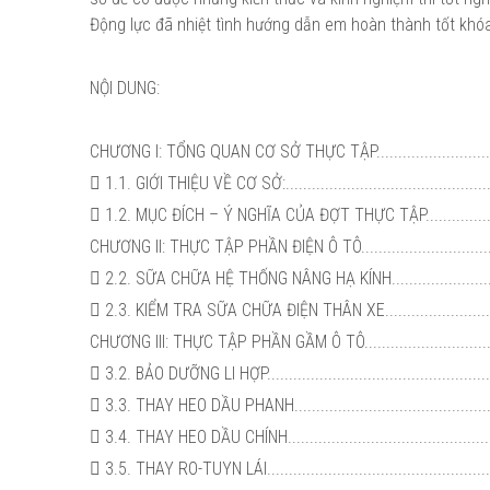
Động lực đã nhiệt tình hướng dẫn em hoàn thành tốt khóa
NỘI DUNG:
CHƯƠNG I: TỔNG QUAN CƠ SỞ THỰC TẬP.......................................
 1.1. GIỚI THIỆU VỀ CƠ SỞ:......................................................
 1.2. MỤC ĐÍCH – Ý NGHĨA CỦA ĐỢT THỰC TẬP..............................
CHƯƠNG II: THỰC TẬP PHẦN ĐIỆN Ô TÔ.........................................
 2.2. SỮA CHỮA HỆ THỐNG NÂNG HẠ KÍNH....................................
 2.3. KIỂM TRA SỮA CHỮA ĐIỆN THÂN XE.....................................
CHƯƠNG III: THỰC TẬP PHẦN GẦM Ô TÔ........................................
 3.2. BẢO DƯỠNG LI HỢP.........................................................
 3.3. THAY HEO DẦU PHANH.....................................................
 3.4. THAY HEO DẦU CHÍNH......................................................
 3.5. THAY RO-TUYN LÁI.........................................................