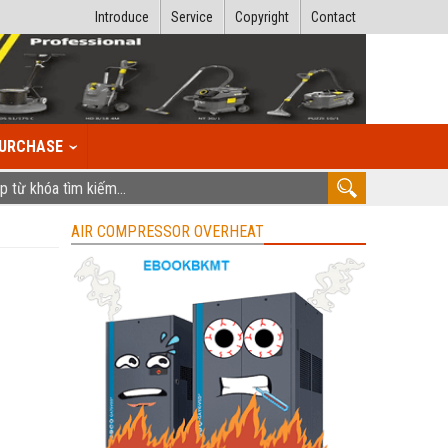
Introduce
Service
Copyright
Contact
URCHASE
AIR COMPRESSOR OVERHEAT