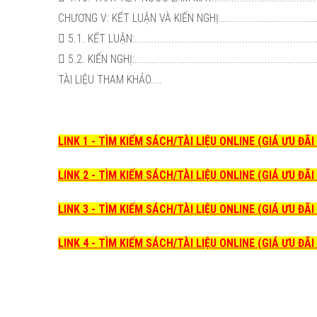
CHƯƠNG V: KẾT LUẬN VÀ KIẾN NGHỊ.............................................
 5.1. KẾT LUẬN:....................................................................
 5.2. KIẾN NGHỊ:...................................................................
TÀI LIỆU THAM KHẢO....
LINK 1 - TÌM KIẾM SÁCH/TÀI LIỆU ONLINE (GIÁ ƯU ĐÃ
LINK 2 - TÌM KIẾM SÁCH/TÀI LIỆU ONLINE (GIÁ ƯU ĐÃ
LINK 3 - TÌM KIẾM SÁCH/TÀI LIỆU ONLINE (GIÁ ƯU ĐÃ
LINK 4 - TÌM KIẾM SÁCH/TÀI LIỆU ONLINE (GIÁ ƯU ĐÃ