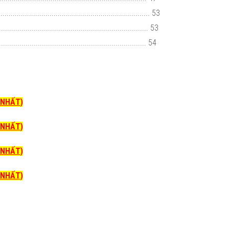
............................................................... 53
..................................................................... 53
..................................................................... 54
I NHẤT)
I NHẤT)
I NHẤT)
I NHẤT)