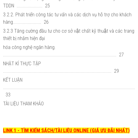
TDDN ..................... 25
3.2.2. Phát triển công tác tư vấn và các dịch vụ hỗ trợ cho khách
hàng....................... 26
3.2.3 Tăng cường đầu tư cho cơ sở vật chất kỹ thuật và các trang
thiết bị nhằm hiện đại
hóa công nghệ ngân hàng.
............................................................................................ 27
NHẬT KÍ THỰC TẬP
........................................................................................ 29
KẾT LUẬN
...........................................................................................................
33
TÀI LIỆU THAM KHẢO
LINK 1 - TÌM KIẾM SÁCH/TÀI LIỆU ONLINE (GIÁ ƯU ĐÃI NHẤT)