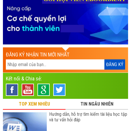
ĐĂNG KÝ NHẬN TIN MỚI NHẤT
Kết nối & Chia sẻ:
TOP XEM NHIỀU
TIN NGẪU NHIÊN
Hướng dẫn, hỗ trợ tìm kiếm tài liệu học tập
và tư vấn hỏi đáp