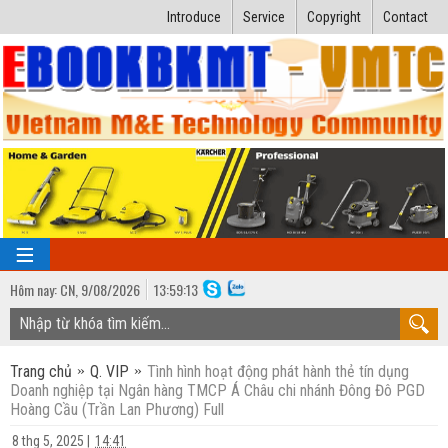
Introduce
Service
Copyright
Contact
Hôm nay:
CN,
9
/
08
/
2026
13
:
59:14
TRANG CHỦ
Trang chủ
Q. VIP
Tình hình hoạt động phát hành thẻ tín dụng
Bài giảng kỹ thuật
Doanh nghiệp tại Ngân hàng TMCP Á Châu chi nhánh Đông Đô PGD
Hoàng Cầu (Trần Lan Phương) Full
Ngành Nhiệt lạnh
Luận văn kỹ thuật
8 thg 5, 2025
|
14:41