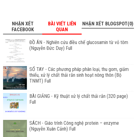
NHẬN XÉT
BÀI VIẾT LIÊN
NHẬN XÉT BLOGSPOT(0)
FACEBOOK
QUAN
ĐỒ ÁN - Nghiên cứu điều chế glucosamin từ vỏ tôm
(Nguyễn Đức Duy) Full
SỔ TAY - Các phương pháp phân loại, thu gom, giảm
thiểu, xử lý chất thải rắn sinh hoạt nông thôn (Bộ
TNMT) Full
BÀI GIẢNG - Kỹ thuật xử lý chất thải rắn (320 page)
Full
SÁCH - Giáo trình Công nghệ protein – enzyme
(Nguyễn Xuân Cảnh) Full