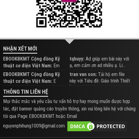
NHẬN XÉT MỚI
EBOOKBKMT Cộng đồng Kỹ
tqhuyy:
Ad giúp em bài này với
ạ, em cảm ơn ad nhiều ạ. Li...
thuật cơ điện Việt Nam:
Em
đăng trên Group hỗ trợ nhé
EBOOKBKMT Cộng đồng Kỹ
tran van son:
Tải hộ em file
này với Tiêu đề: Giáo trình Thiết
thuật cơ điện Việt Nam:
E
b...
xem hỗ trợ trên Group
THÔNG TIN LIÊN HỆ
Mọi thắc mắc và yêu cầu tư vấn hỗ trợ hay mong muốn được hợp
tác, đặt banner quảng cáo truyền thông, xin vui lòng liên hệ với chúng
tôi qua Page EBOOKBKMT hoặc Email
nguyenphihung1009@gmail.com