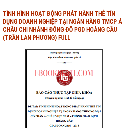
Ngành Tài chính - Ngân hàng
Ngành Quản trị kinh doanh
TÌNH HÌNH HOẠT ĐỘNG PHÁT HÀNH THẺ TÍN
DỤNG DOANH NGHIỆP TẠI NGÂN HÀNG TMCP Á
Khác
Ngành Tài chính - Ngân hàng
CHÂU CHI NHÁNH ĐÔNG ĐÔ PGD HOÀNG CẦU
Bài giảng xã hội
Khác
(TRẦN LAN PHƯƠNG) FULL
Chính trị - Tư tưởng
Luận văn xã hội
Lịch sử - Văn hóa
Chính trị - Tư tưởng
Tâm lý học
Lịch sử - Văn hóa
Khác
Tâm lý học
Khác