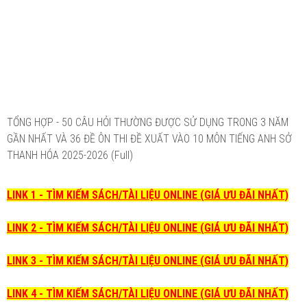
TỔNG HỢP - 50 CÂU HỎI THƯỜNG ĐƯỢC SỬ DỤNG TRONG 3 NĂM
GẦN NHẤT VÀ 36 ĐỀ ÔN THI ĐỀ XUẤT VÀO 10 MÔN TIẾNG ANH SỞ
THANH HÓA 2025-2026 (Full)
LINK 1 - TÌM KIẾM SÁCH/TÀI LIỆU ONLINE (GIÁ ƯU ĐÃI NHẤT)
LINK 2 - TÌM KIẾM SÁCH/TÀI LIỆU ONLINE (GIÁ ƯU ĐÃI NHẤT)
LINK 3 - TÌM KIẾM SÁCH/TÀI LIỆU ONLINE (GIÁ ƯU ĐÃI NHẤT)
LINK 4 - TÌM KIẾM SÁCH/TÀI LIỆU ONLINE (GIÁ ƯU ĐÃI NHẤT)