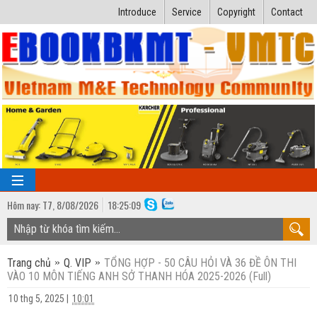
Introduce
Service
Copyright
Contact
Hôm nay:
T7,
8
/
08
/
2026
18
:
25:10
TRANG CHỦ
Trang chủ
Q. VIP
TỔNG HỢP - 50 CÂU HỎI VÀ 36 ĐỀ ÔN THI
Bài giảng kỹ thuật
VÀO 10 MÔN TIẾNG ANH SỞ THANH HÓA 2025-2026 (Full)
Ngành Nhiệt lạnh
Luận văn kỹ thuật
10 thg 5, 2025
|
10:01