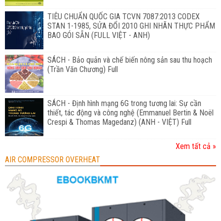
TIÊU CHUẨN QUỐC GIA TCVN 7087:2013 CODEX
STAN 1-1985, SỬA ĐỔI 2010 GHI NHÃN THỰC PHẨM
BAO GÓI SẴN (FULL VIỆT - ANH)
SÁCH - Bảo quản và chế biến nông sản sau thu hoạch
(Trần Văn Chương) Full
SÁCH - Định hình mạng 6G trong tương lai: Sự cần
thiết, tác động và công nghệ (Emmanuel Bertin & Noël
Crespi & Thomas Magedanz) (ANH - VIỆT) Full
Xem tất cả »
AIR COMPRESSOR OVERHEAT