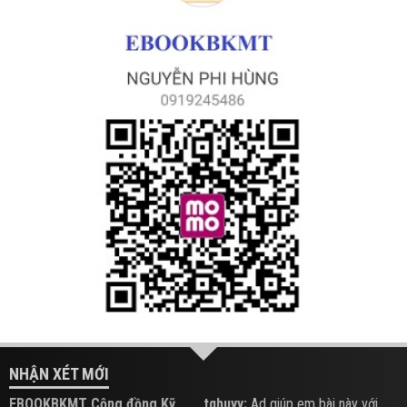
NHẬN XÉT MỚI
EBOOKBKMT Cộng đồng Kỹ
tqhuyy:
Ad giúp em bài này với