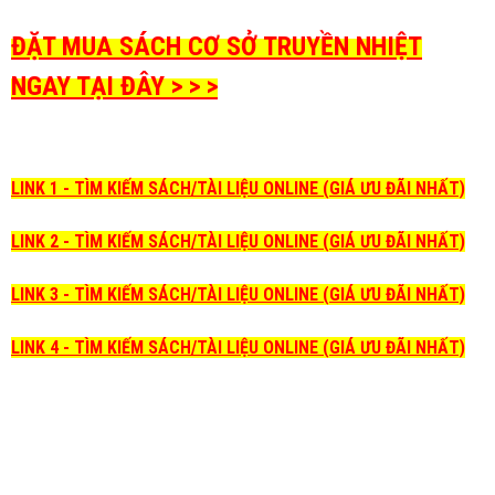
ĐẶT MUA SÁCH CƠ SỞ TRUYỀN NHIỆT
NGAY TẠI ĐÂY > > >
LINK 1 - TÌM KIẾM SÁCH/TÀI LIỆU ONLINE (GIÁ ƯU ĐÃI NHẤT)
LINK 2 - TÌM KIẾM SÁCH/TÀI LIỆU ONLINE (GIÁ ƯU ĐÃI NHẤT)
LINK 3 - TÌM KIẾM SÁCH/TÀI LIỆU ONLINE (GIÁ ƯU ĐÃI NHẤT)
LINK 4 - TÌM KIẾM SÁCH/TÀI LIỆU ONLINE (GIÁ ƯU ĐÃI NHẤT)