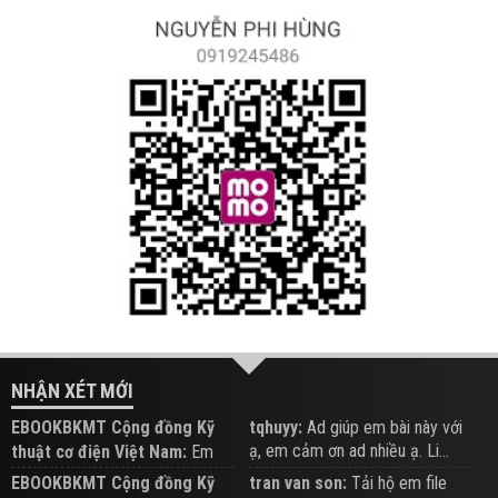
NHẬN XÉT MỚI
EBOOKBKMT Cộng đồng Kỹ
tqhuyy:
Ad giúp em bài này với
ạ, em cảm ơn ad nhiều ạ. Li...
thuật cơ điện Việt Nam:
Em
đăng trên Group hỗ trợ nhé
EBOOKBKMT Cộng đồng Kỹ
tran van son:
Tải hộ em file