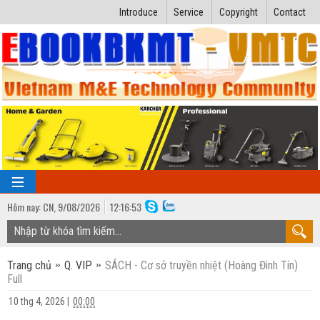
Introduce
Service
Copyright
Contact
Hôm nay:
CN,
9
/
08
/
2026
12
:
16:53
TRANG CHỦ
Trang chủ
Q. VIP
SÁCH - Cơ sở truyền nhiệt (Hoàng Đình Tín)
Bài giảng kỹ thuật
Full
Ngành Nhiệt lạnh
Luận văn kỹ thuật
10 thg 4, 2026
|
00:00