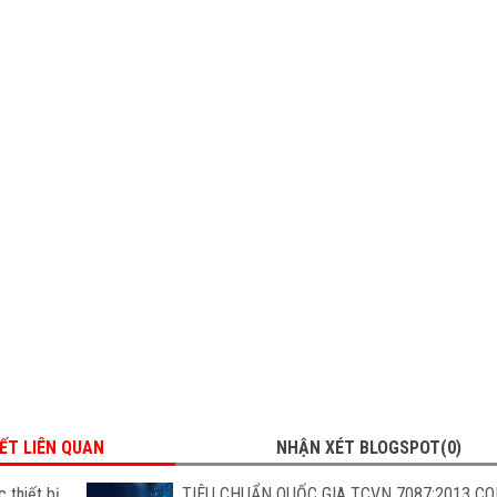
IẾT LIÊN QUAN
NHẬN XÉT BLOGSPOT(0)
 thiết bị
TIÊU CHUẨN QUỐC GIA TCVN 7087:2013 C