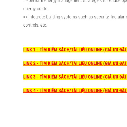
=> perform energy management strategies to reduce op
energy costs.
=> integrate building systems such as security, fire alarm
controls, etc.
LINK 1 - TÌM KIẾM SÁCH/TÀI LIỆU ONLINE (GIÁ ƯU ĐÃ
LINK 2 - TÌM KIẾM SÁCH/TÀI LIỆU ONLINE (GIÁ ƯU ĐÃ
LINK 3 - TÌM KIẾM SÁCH/TÀI LIỆU ONLINE (GIÁ ƯU ĐÃ
LINK 4 - TÌM KIẾM SÁCH/TÀI LIỆU ONLINE (GIÁ ƯU ĐÃ