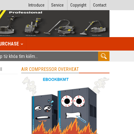
Introduce
Service
Copyright
Contact
URCHASE
ll
AIR COMPRESSOR OVERHEAT