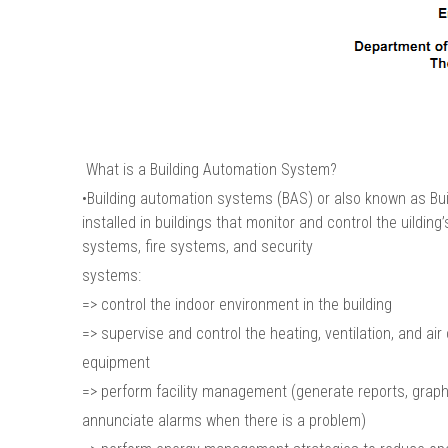
What is a Building Automation System?
•Building automation systems (BAS) or also known as 
installed in buildings that monitor and control the uildin
systems, fire systems, and security
systems:
=> control the indoor environment in the building
=> supervise and control the heating, ventilation, and air
equipment
=> perform facility management (generate reports, gra
annunciate alarms when there is a problem)