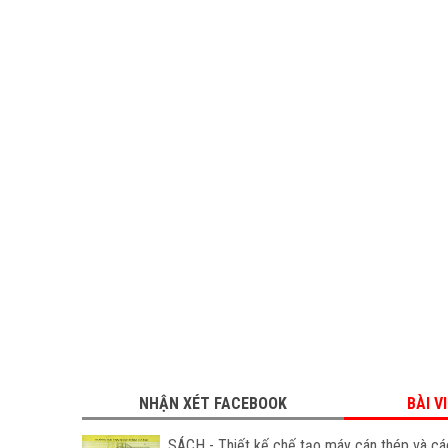
NHẬN XÉT FACEBOOK
BÀI V
SÁCH - Thiết kế chế tạo máy cán thép và các