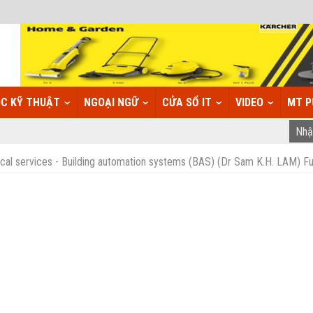
C KỸ THUẬT
NGOẠI NGỮ
CỬA SỔ IT
VIDEO
MT P
ical services - Building automation systems (BAS) (Dr Sam K.H. LAM) Fu