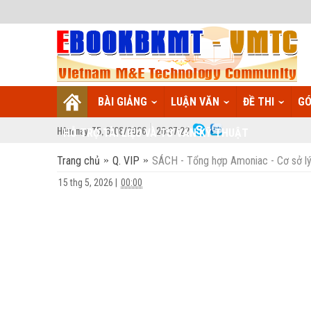
BÀI GIẢNG
LUẬN VĂN
ĐỀ THI
GÓ
Hôm nay:
T5,
6
/
08
/
2026
20
:
37:23
HỖ TRỢ TÀI LIỆU VÀ TƯ VẤN KỸ THUẬT
Trang chủ
Q. VIP
SÁCH - Tổng hợp Amoniac - Cơ sở lý 
15 thg 5, 2026
|
00:00