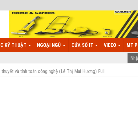
C KỸ THUẬT
NGOẠI NGỮ
CỬA SỔ IT
VIDEO
MT P
thuyết và tính toán công nghệ (Lê Thị Mai Hương) Full