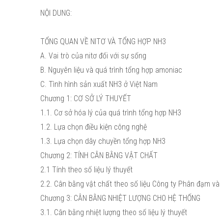
NỘI DUNG:
TỔNG QUAN VỀ NITƠ VÀ TỔNG HỢP NH3
A. Vai trò của nitơ đối với sự sống
B. Nguyên liệu và quá trình tổng hợp amoniac
C. Tình hình sản xuất NH3 ở Việt Nam
Chương 1: CƠ SỞ LÝ THUYẾT
1.1. Cơ sở hóa lý của quá trình tổng hợp NH3
1.2. Lựa chọn điều kiện công nghệ
1.3. Lựa chọn dây chuyền tổng hợp NH3
Chương 2: TÍNH CÂN BẰNG VẬT CHẤT
2.1 Tính theo số liệu lý thuyết
2.2. Cân bằng vật chất theo số liệu Công ty Phân đạm v
Chương 3: CÂN BẰNG NHIỆT LƯỢNG CHO HỆ THỐNG
3.1. Cân bằng nhiệt lượng theo số liệu lý thuyết