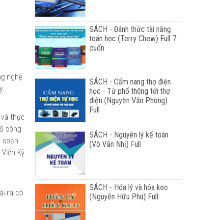
SÁCH - Đánh thức tài năng
toán học (Terry Chew) Full 7
cuốn
ng nghệ
SÁCH - Cẩm nang thợ điện
y.
học - Từ phổ thông tới thợ
điện (Nguyễn Văn Phong)
Full
 và thực
tố công
SÁCH - Nguyên lý kế toán
n soạn
(Võ Văn Nhị) Full
 Viện Kỹ
SÁCH - Hóa lý và hóa keo
ài ra có
(Nguyễn Hữu Phú) Full