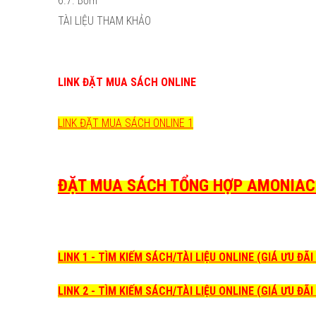
6.7. Bơm
TÀI LIỆU THAM KHẢO
LINK ĐẶT MUA SÁCH ONLINE
LINK ĐẶT MUA SÁCH ONLINE 1
ĐẶT MUA SÁCH TỔNG HỢP AMONIAC N
LINK 1 - TÌM KIẾM SÁCH/TÀI LIỆU ONLINE (GIÁ ƯU ĐÃ
LINK 2 - TÌM KIẾM SÁCH/TÀI LIỆU ONLINE (GIÁ ƯU ĐÃ