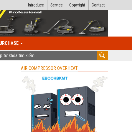
Introduce
Service
Copyright
Contact
URCHASE
AIR COMPRESSOR OVERHEAT