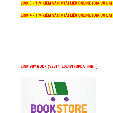
LINK 3 - TÌM KIẾM SÁCH/TÀI LIỆU ONLINE (GIÁ ƯU ĐÃ
LINK 4 - TÌM KIẾM SÁCH/TÀI LIỆU ONLINE (GIÁ ƯU ĐÃ
LINK BUY BOOK (V2014_2024V) (UPDATING...)