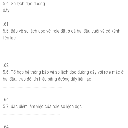
5.4. So lệch dọc đường
dây...............................................................................
.61
5.5. Bảo vệ so lệch dọc với rơle đặt ở cả hai đầu cuối và có kênh
liên lạc
...........................................................................................................
..........................
.62
5.6. Tổ hợp hệ thống bảo vệ so lệch dọc đường dây với rơle mắc ở
hai đầu, trao đổi tín hiệu bằng đường dây liên lạc
....................................................
.64
5.7. đặc điểm làm việc của rơle so lệch dọc
..................................................
.64