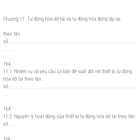
Chương 11. Tự động hóa dỡ tải và tự động hóa đóng lặp lại
theo tần
số.......................................................................................................
........
164
11.1. Nhiệm vụ và yêu cầu cơ bản đề xuất đối với thiết bị tự động
hóa dỡ tải theo tần
số.......................................................................................................
....
164
11.2. Nguyên lý hoạt động của thiết bị tự động hóa dỡ tải theo tần
số .....
166