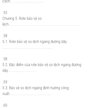
cách...................................
.55
Chương 5. Rơle bảo vệ so
lệch.........................................................................
.58
5.1. Rơle bảo vệ so lệch ngang đường dây.
....................................................
.58
5.2. Đặc điểm của rơle bảo vệ so lệch ngang đường
dây..............................
.59
5.3. Bảo vệ so lệch ngang định hướng công
suất...........................................
.60