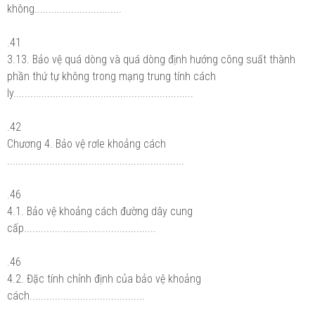
không...............................
.41
3.13. Bảo vệ quá dòng và quá dòng định hướng công suất thành
phần thứ tự không trong mạng trung tính cách
ly................................................................
.42
Chương 4. Bảo vệ rơle khoảng cách
...............................................................
.46
4.1. Bảo vệ khoảng cách đường dây cung
cấp...............................................
.46
4.2. Đặc tính chỉnh định của bảo vệ khoảng
cách.........................................