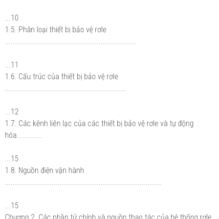
...10
1.5. Phân loại thiết bị bảo vệ rơle
...................................................................
...11
1.6. Cấu trúc của thiết bị bảo vệ rơle
..............................................................
...12
1.7. Các kênh liên lạc của các thiết bị bảo vệ rơle và tự động
hóa.............
...15
1.8. Nguồn điện vận hành
................................................................................
...15
Chương 2. Các phần tử chính và nguồn thao tác của hệ thống rơle