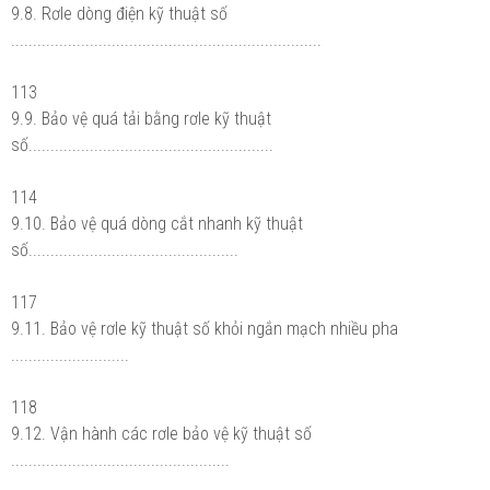
9.8. Rơle dòng điện kỹ thuật số
.......................................................................
113
9.9. Bảo vệ quá tải bằng rơle kỹ thuật
số........................................................
114
9.10. Bảo vệ quá dòng cắt nhanh kỹ thuật
số................................................
117
9.11. Bảo vệ rơle kỹ thuật số khỏi ngắn mạch nhiều pha
...........................
118
9.12. Vận hành các rơle bảo vệ kỹ thuật số
..................................................