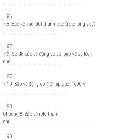
...............................................................
...86
7.8. Bảo vệ khỏi đứt thanh rôto (rôto lồng sóc)
............................................
...87
7.9. Sơ đồ bảo vệ động cơ với bảo vệ so lệch
dọc.........................................
...87
7.10. Bảo vệ động cơ điện áp dưới 1000 V
...................................................
...88
Chương 8. Bảo vệ rơle thanh
cái......................................................................
...90