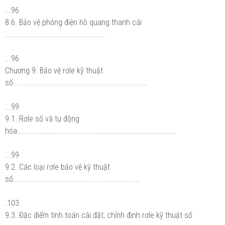
...96
8.6. Bảo vệ phóng điện hồ quang thanh cái
..................................................
...96
Chương 9. Bảo vệ rơle kỹ thuật
số...................................................................
...99
9.1. Rơle số và tự động
hóa...............................................................................
...99
9.2. Các loại rơle bảo vệ kỹ thuật
số...............................................................
.103
9.3. Đặc điểm tính toán cài đặt, chỉnh định rơle kỹ thuật số