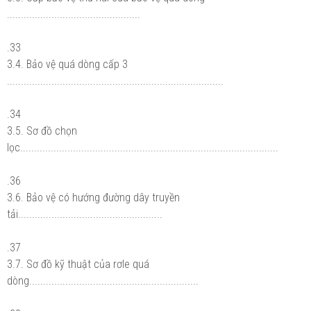
................................................
.33
3.4. Bảo vệ quá dòng cấp 3
..............................................................................
.34
3.5. Sơ đồ chọn
lọc.............................................................................................
.36
3.6. Bảo vệ có hướng đường dây truyền
tải....................................................
.37
3.7. Sơ đồ kỹ thuật của rơle quá
dòng.............................................................