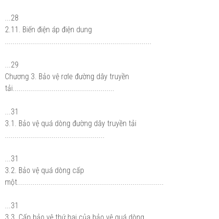
...28
2.11. Biến điện áp điện dung
...........................................................................
...29
Chương 3. Bảo vệ rơle đường dây truyền
tải....................................................
...31
3.1. Bảo vệ quá dòng đường dây truyền tải
...................................................
...31
3.2. Bảo vệ quá dòng cấp
một...........................................................................
...31
3.3. Cấp bảo vệ thứ hai của bảo vệ quá dòng