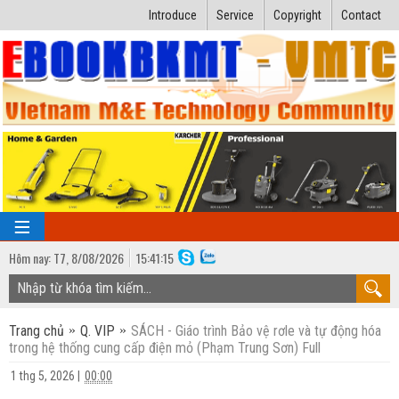
Introduce
Service
Copyright
Contact
Hôm nay:
T7,
8
/
08
/
2026
15
:
41:16
TRANG CHỦ
Trang chủ
Q. VIP
SÁCH - Giáo trình Bảo vệ rơle và tự động hóa
Bài giảng kỹ thuật
trong hệ thống cung cấp điện mỏ (Phạm Trung Sơn) Full
Ngành Nhiệt lạnh
Luận văn kỹ thuật
1 thg 5, 2026
|
00:00