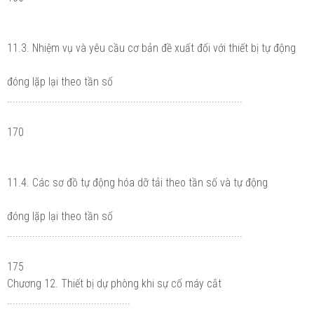
11.3. Nhiệm vụ và yêu cầu cơ bản đề xuất đối với thiết bị tự động
đóng lặp lại theo tần số
....................................................................................
170
11.4. Các sơ đồ tự động hóa dỡ tải theo tần số và tự động
đóng lặp lại theo tần số
....................................................................................
175
Chương 12. Thiết bị dự phòng khi sự cố máy cắt
............................................