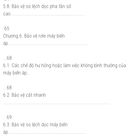
5.8. Bảo vệ so lệch dọc pha tần số
cao............................................................
.65
Chương 6. Bảo vệ rơle máy biến
áp.................................................................
...68
6.1. Các chế độ hư hỏng hoặc làm việc không bình thường của
máy biến áp..
...68
6.2. Bảo vệ cắt nhanh
.......................................................................................
...69
6.3. Bảo vệ so lệch dọc máy biến
áp...............................................................