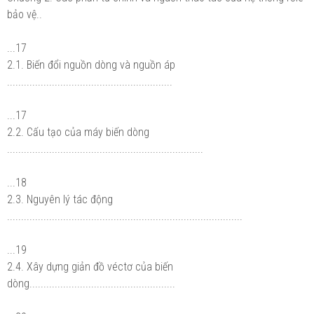
bảo vệ..
...17
2.1. Biến đổi nguồn dòng và nguồn áp
...........................................................
...17
2.2. Cấu tạo của máy biến dòng
......................................................................
...18
2.3. Nguyên lý tác động
....................................................................................
...19
2.4. Xây dựng giản đồ véctơ của biến
dòng....................................................