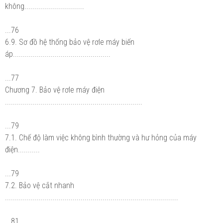
không..............................
...76
6.9. Sơ đồ hệ thống bảo vệ rơle máy biến
áp.................................................
...77
Chương 7. Bảo vệ rơle máy điện
.....................................................................
...79
7.1. Chế độ làm việc không bình thường và hư hỏng của máy
điện...........
...79
7.2. Bảo vệ cắt nhanh
.......................................................................................
...81