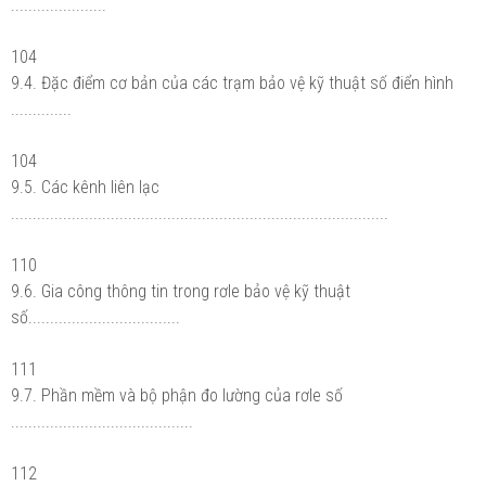
......................
104
9.4. Đặc điểm cơ bản của các trạm bảo vệ kỹ thuật số điển hình
..............
104
9.5. Các kênh liên lạc
.......................................................................................
110
9.6. Gia công thông tin trong rơle bảo vệ kỹ thuật
số...................................
111
9.7. Phần mềm và bộ phận đo lường của rơle số
..........................................
112