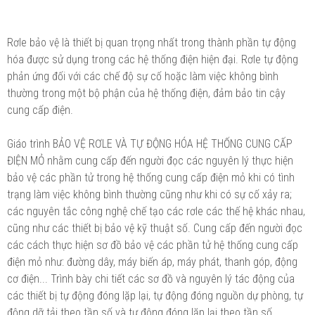
Rơle bảo vệ là thiết bị quan trọng nhất trong thành phần tự động
hóa được sử dụng trong các hệ thống điện hiện đại. Rơle tự động
phản ứng đối với các chế độ sự cố hoặc làm việc không bình
thường trong một bộ phận của hệ thống điện, đảm bảo tin cậy
cung cấp điện.
Giáo trình BẢO VỆ RƠLE VÀ TỰ ĐỘNG HÓA HỆ THỐNG CUNG CẤP
ĐIỆN MỎ nhằm cung cấp đến người đọc các nguyên lý thực hiện
bảo vệ các phần tử trong hệ thống cung cấp điện mỏ khi có tình
trạng làm việc không bình thường cũng như khi có sự cố xảy ra;
các nguyên tắc công nghệ chế tạo các rơle các thế hệ khác nhau,
cũng như các thiết bị bảo vệ kỹ thuật số. Cung cấp đến người đọc
các cách thực hiện sơ đồ bảo vệ các phần tử hệ thống cung cấp
điện mỏ như: đường dây, máy biến áp, máy phát, thanh góp, động
cơ điện... Trình bày chi tiết các sơ đồ và nguyên lý tác động của
các thiết bị tự động đóng lặp lại, tự động đóng nguồn dự phòng, tự
động dỡ tải theo tần số và tự động đóng lặp lại theo tần số...