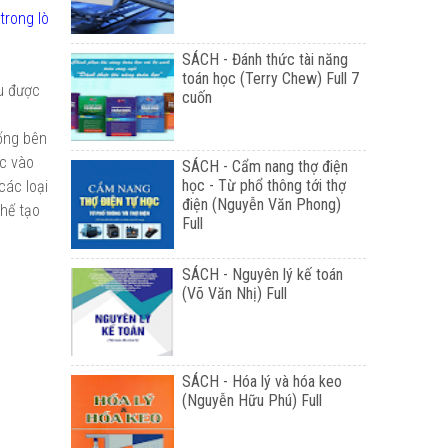
trong lò
SÁCH - Đánh thức tài năng
toán học (Terry Chew) Full 7
ịu được
cuốn
 ống bên
ộc vào
SÁCH - Cẩm nang thợ điện
học - Từ phổ thông tới thợ
các loại
điện (Nguyễn Văn Phong)
chế tạo
Full
SÁCH - Nguyên lý kế toán
(Võ Văn Nhị) Full
SÁCH - Hóa lý và hóa keo
(Nguyễn Hữu Phú) Full