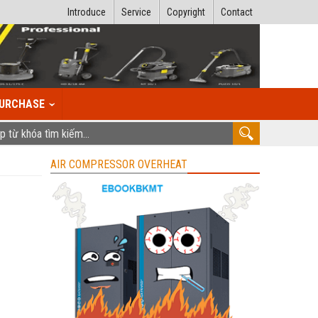
Introduce
Service
Copyright
Contact
URCHASE
AIR COMPRESSOR OVERHEAT