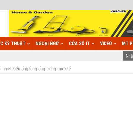
C KỸ THUẬT
NGOẠI NGỮ
CỬA SỔ IT
VIDEO
MT P
i nhiệt kiểu ống lồng ống trong thực tế