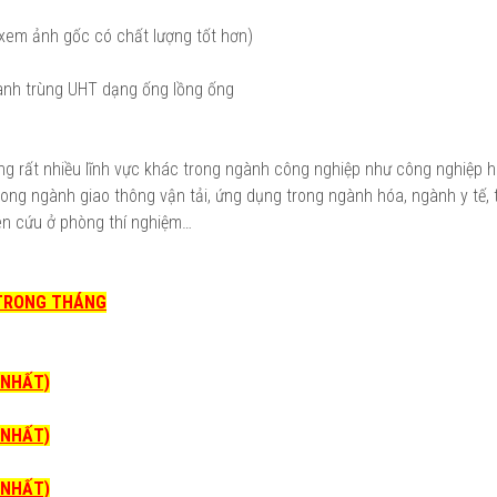
 xem ảnh gốc có chất lượng tốt hơn)
hanh trùng UHT dạng ống lồng ống
ong rất nhiều lĩnh vực khác trong ngành công nghiệp như công nghiệp 
t, trong ngành giao thông vận tải, ứng dụng trong ngành hóa, ngành y tế,
ên cứu ở phòng thí nghiệm…
 TRONG THÁNG
I NHẤT)
I NHẤT)
I NHẤT)