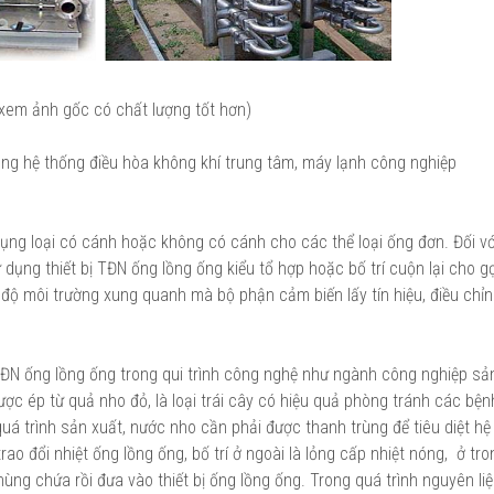
 xem ảnh gốc có chất lượng tốt hơn)
ong hệ thống điều hòa không khí trung tâm, máy lạnh công nghiệp
 dụng loại có cánh hoặc không có cánh cho các thể loại ống đơn. Đối v
ử dụng thiết bị TĐN ống lồng ống kiểu tổ hợp hoặc bố trí cuộn lại cho 
ộ môi trường xung quanh mà bộ phận cảm biến lấy tín hiệu, điều chỉn
TĐN ống lồng ống trong qui trình công nghệ như ngành công nghiệp sả
ợc ép từ quả nho đỏ, là loại trái cây có hiệu quả phòng tránh các bệ
uá trình sản xuất, nước nho cần phải được thanh trùng để tiêu diệt hệ 
rao đổi nhiệt ống lồng ống, bố trí ở ngoài là lỏng cấp nhiệt nóng, ở tro
hùng chứa rồi đưa vào thiết bị ống lồng ống. Trong quá trình nguyên li