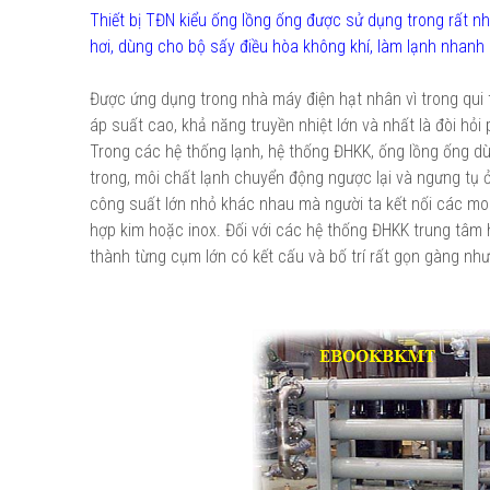
Thiết bị TĐN kiểu ống lồng ống được sử dụng trong rất nhi
hơi, dùng cho bộ sấy điều hòa không khí, làm lạnh nhanh 
Được ứng dụng trong nhà máy điện hạt nhân vì trong qui t
áp suất cao, khả năng truyền nhiệt lớn và nhất là đòi hỏi p
Trong các hệ thống lạnh, hệ thống ĐHKK, ống lồng ống dù
trong, môi chất lạnh chuyển động ngược lại và ngưng tụ 
công suất lớn nhỏ khác nhau mà người ta kết nối các modu
hợp kim hoặc inox. Đối với các hệ thống ĐHKK trung tâm 
thành từng cụm lớn có kết cấu và bố trí rất gọn gàng như