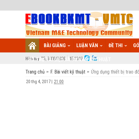
BÀI GIẢNG
LUẬN VĂN
ĐỀ THI
GÓ
Hôm nay:
T5,
6
/
08
/
2026
15
:
10:17
HỖ TRỢ TÀI LIỆU VÀ TƯ VẤN KỸ THUẬT
Trang chủ
F. Bài viết kỹ thuật
Ứng dụng thiết bị trao đổ
20 thg 4, 2017
|
21:00