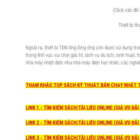
(Click vào để
Thiết bị t
Ngoài ra, thiết bị TĐN ống lồng ống còn được sử dụng tr
trong lĩnh vực vui chơi giải trí, dịch vụ du lịch, sinh hoạ
nhà máy nhiệt điện như nhà máy điện hạt nhân, các nghi
THAM KHẢO TOP SÁCH KỸ THUẬT BÁN CHẠY NHẤT
LINK 1 - TÌM KIẾM SÁCH/TÀI LIỆU ONLINE (GIÁ ƯU ĐÃ
LINK 2 - TÌM KIẾM SÁCH/TÀI LIỆU ONLINE (GIÁ ƯU ĐÃ
LINK 3 - TÌM KIẾM SÁCH/TÀI LIỆU ONLINE (GIÁ ƯU ĐÃ