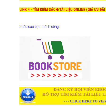
LINK 4 - TÌM KIẾM SÁCH/TÀI LIỆU ONLINE (GIÁ ƯU ĐÃ
Chúc các bạn thành công!