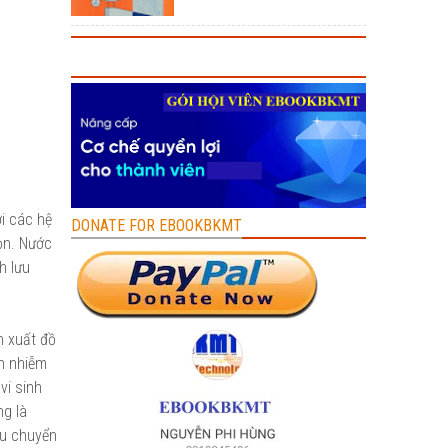
ới các hệ
DONATE FOR EBOOKBKMT
gọn. Nước
h lưu
n xuất đồ
nh nhiễm
vi sinh
ng là
ệu chuyển