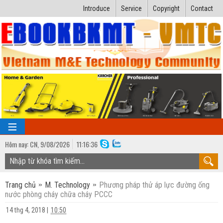
Introduce
Service
Copyright
Contact
Hôm nay:
CN,
9
/
08
/
2026
11
:
16:37
TRANG CHỦ
Trang chủ
M. Technology
Phương pháp thử áp lực đường ống
Bài giảng kỹ thuật
nước phòng cháy chữa cháy PCCC
Ngành Nhiệt lạnh
Luận văn kỹ thuật
14 thg 4, 2018
|
10:50