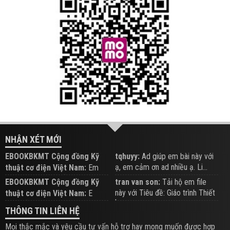
NHẬN XÉT MỚI
EBOOKBKMT Cộng đồng Kỹ
tqhuyy:
Ad giúp em bài này với
ạ, em cảm ơn ad nhiều ạ. Li...
thuật cơ điện Việt Nam:
Em
đăng trên Group hỗ trợ nhé
EBOOKBKMT Cộng đồng Kỹ
tran van son:
Tải hộ em file
này với Tiêu đề: Giáo trình Thiết
thuật cơ điện Việt Nam:
E
b...
xem hỗ trợ trên Group
THÔNG TIN LIÊN HỆ
Mọi thắc mắc và yêu cầu tư vấn hỗ trợ hay mong muốn được hợp