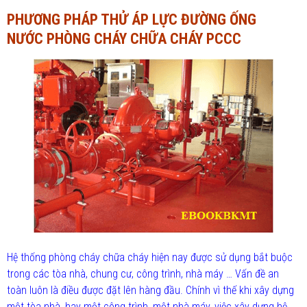
PHƯƠNG PHÁP THỬ ÁP LỰC ĐƯỜNG ỐNG
Ngành Tài chính - Ngân hàng
Ngành Quản trị kinh doanh
NƯỚC PHÒNG CHÁY CHỮA CHÁY PCCC
Khác
Ngành Tài chính - Ngân hàng
Bài giảng xã hội
Khác
Chính trị - Tư tưởng
Luận văn xã hội
Lịch sử - Văn hóa
Chính trị - Tư tưởng
Tâm lý học
Lịch sử - Văn hóa
Khác
Tâm lý học
Khác
Hệ thống phòng cháy chữa cháy hiện nay được sử dụng bắt buộc
trong các tòa nhà, chung cư, công trình, nhà máy … Vấn đề an
toàn luôn là điều được đặt lên hàng đầu. Chính vì thế khi xây dựng
một tòa nhà, hay một công trình, một nhà máy, việc xây dựng hệ