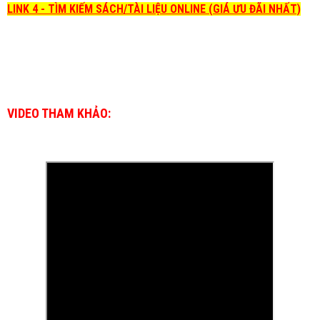
LINK 4 - TÌM KIẾM SÁCH/TÀI LIỆU ONLINE (GIÁ ƯU ĐÃI NHẤT)
VIDEO THAM KHẢO: