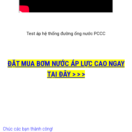
Test áp hệ thống đường ống nước PCCC
ĐẶT MUA BƠM NƯỚC ÁP LỰC CAO NGAY
TẠI ĐÂY > > >
Chúc các bạn thành công!