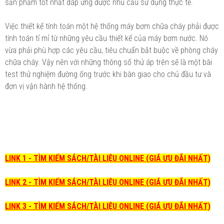
sản phẩm tốt nhất đáp ứng được nhu cầu sử dụng thực tế.
Việc thiết kế tính toán một hệ thống máy bơm chữa cháy phải được
tính toán tỉ mỉ từ những yêu cầu thiết kế của máy bơm nước. Nó
vừa phải phù hợp các yêu cầu, tiêu chuẩn bắt buộc về phòng cháy
chữa cháy. Vậy nên với những thông số thử áp trên sẽ là một bài
test thử nghiệm đường ống trước khi bàn giao cho chủ đầu tư và
đơn vị vận hành hệ thống.
LINK 1 - TÌM KIẾM SÁCH/TÀI LIỆU ONLINE (GIÁ ƯU ĐÃI NHẤT)
LINK 2 - TÌM KIẾM SÁCH/TÀI LIỆU ONLINE (GIÁ ƯU ĐÃI NHẤT)
LINK 3 - TÌM KIẾM SÁCH/TÀI LIỆU ONLINE (GIÁ ƯU ĐÃI NHẤT)