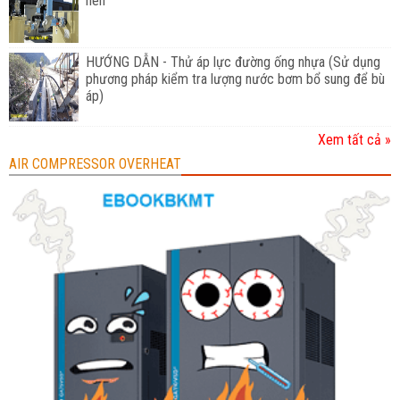
nén
HƯỚNG DẪN - Thử áp lực đường ống nhựa (Sử dụng
phương pháp kiểm tra lượng nước bơm bổ sung để bù
áp)
Xem tất cả »
AIR COMPRESSOR OVERHEAT