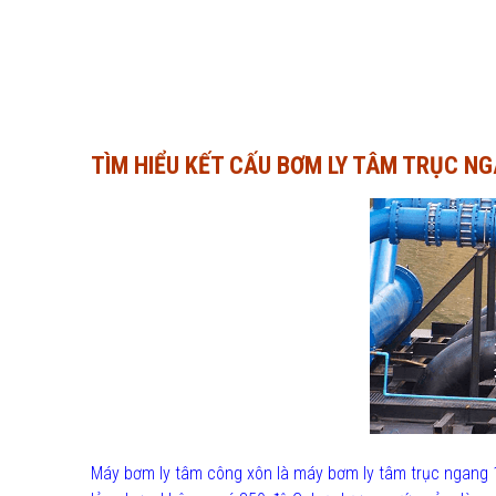
TÌM HIỂU KẾT CẤU BƠM LY TÂM TRỤC N
Máy bơm ly tâm công xôn là máy bơm ly tâm trục ngang 