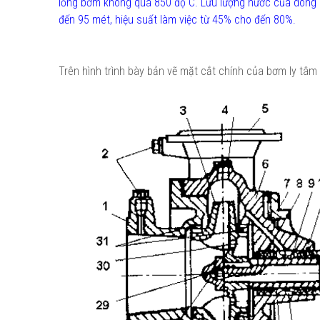
lỏng bơm không quá 850 độ C. Lưu lượng nước của dòng 
đến 95 mét, hiệu suất làm việc từ 45% cho đến 80%.
Trên hình trình bày bản vẽ mặt cắt chính của bơm ly tâm