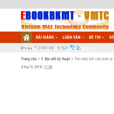
BÀI GIẢNG
LUẬN VĂN
ĐỀ THI
GÓ
Hôm nay:
T7,
8
/
08
/
2026
15
:
05:08
HỖ TRỢ TÀI LIỆU VÀ TƯ VẤN KỸ THUẬT
Trang chủ
F. Bài viết kỹ thuật
Tìm hiểu kết cấu bơm ly
8 thg 10, 2018
|
11:08