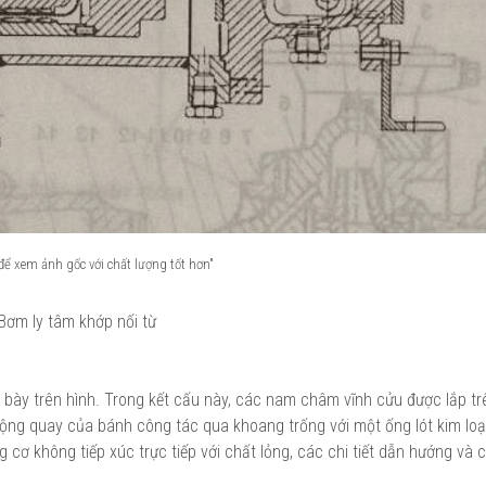
 để xem ảnh gốc với chất lượng tốt hơn"
Bơm ly tâm khớp nối từ
 bày trên hình. Trong kết cấu này, các nam châm vĩnh cửu được lắp tr
ộng quay của bánh công tác qua khoang trống với một ống lót kim loại
 cơ không tiếp xúc trực tiếp với chất lỏng, các chi tiết dẫn hướng và 