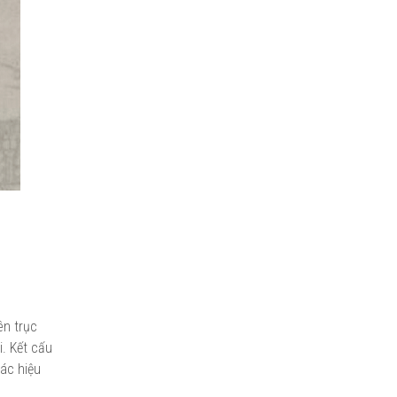
ên trục
. Kết cấu
các hiệu