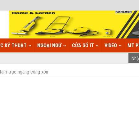
C KỸ THUẬT
NGOẠI NGỮ
CỬA SỔ IT
VIDEO
MT P
 tâm trục ngang công xôn