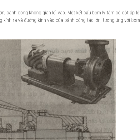
ớn, cánh cong không gian lối vào. Một kết cấu bơm ly tâm có cột áp lớ
g kính ra và đường kính vào của bánh công tác lớn, tương ứng với bơm