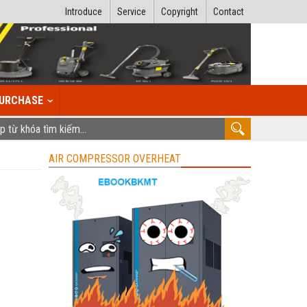
Introduce
Service
Copyright
Contact
URCHASE
AIR COMPRESSOR OVERHEAT