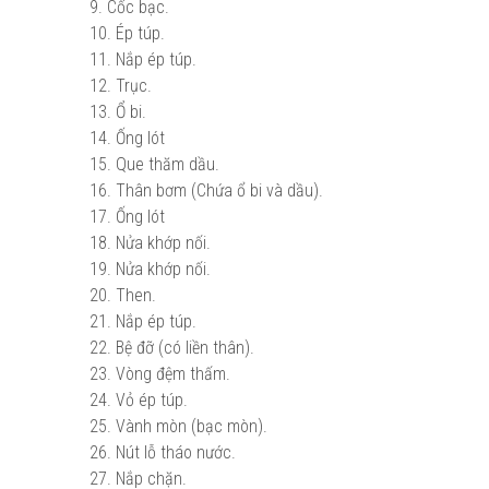
9. Cốc bạc.
10. Ép túp.
11. Nắp ép túp.
12. Trục.
13. Ổ bi.
14. Ống lót
15. Que thăm dầu.
16. Thân bơm (Chứa ổ bi và dầu).
17. Ống lót
18. Nửa khớp nối.
19. Nửa khớp nối.
20. Then.
21. Nắp ép túp.
22. Bệ đỡ (có liền thân).
23. Vòng đệm thấm.
24. Vỏ ép túp.
25. Vành mòn (bạc mòn).
26. Nút lỗ tháo nước.
27. Nắp chặn.