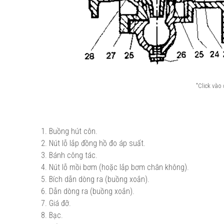
"Click vào
1. Buồng hút côn.
2. Nút lỗ lắp đồng hồ đo áp suất.
3. Bánh công tác.
4. Nút lỗ mồi bơm (hoặc lắp bơm chân không).
5. Bích dẫn dòng ra (buồng xoắn).
6. Dẫn dòng ra (buồng xoắn).
7. Giá đỡ.
8. Bạc.