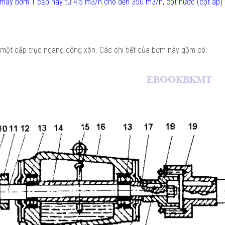
máy bơm 1 cấp này từ 4,5 m3/h cho đến 350 m3/h, cột nước (cột áp) 
 một cấp trục ngang công xôn. Các chi tiết của bơm này gồm có: