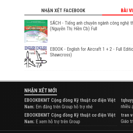
NHẬN XÉT FACEBOOK
BÀI V
SÁCH - Tiếng anh chuyên ngành công nghệ 
(Nguyễn Thị Hiền Cb) Full
EBOOK - English for Aircraft 1 + 2 - Full Editio
Shawcross)
NHẬN XÉT MỚI
EBOOKBKMT Cộng đồng Kỹ thuật cơ điện Việt
tqhuyy
nhiều ạ.
Nam:
Em đăng trên Group hỗ trợ nhé
EBOOKBKMT Cộng đồng Kỹ thuật cơ điện Việt
tran v
Giáo tr
Nam:
E xem hỗ trợ trên Group