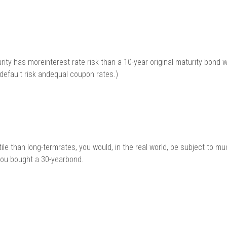
urity has moreinterest rate risk than a 10-year original maturity bond w
default risk andequal coupon rates.)
le than long-termrates, you would, in the real world, be subject to m
 you bought a 30-yearbond.