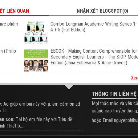
IẾT LIÊN QUAN
NHẬN XÉT BLOGSPOT(0)
thực phẩm
Combo Longman Academic Writing Series 1 +
4 + 5 (Full Edition)
n (Philip
EBOOK - Making Content Comprehensible for
Secondary English Learners - The SIOP Model
Edition (Jana Echevarria & Anne Graves)
Xem
THÔNG TIN LIÊN HỆ
Mọi thắc mắc và yêu cầ
:
Ad giúp em bài này với ạ, em cảm ơn ad
 Li...
quảng cáo truyền thông,
an son:
Tải hộ em file này với Tiêu đề:
hoặc Email nguyenphi
ình Thiết b...