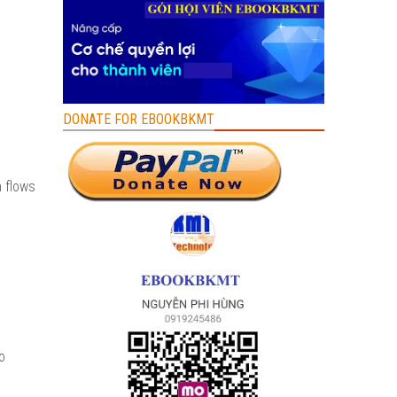
DONATE FOR EBOOKBKMT
h flows
o