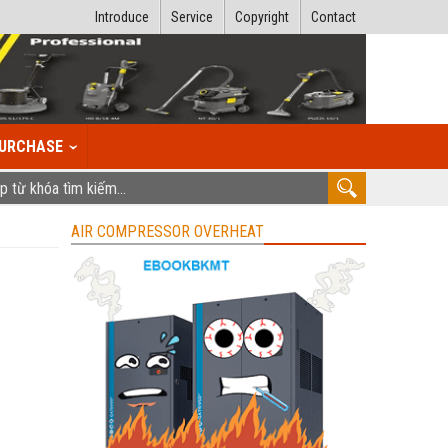
Introduce
Service
Copyright
Contact
URCHASE
AIR COMPRESSOR OVERHEAT