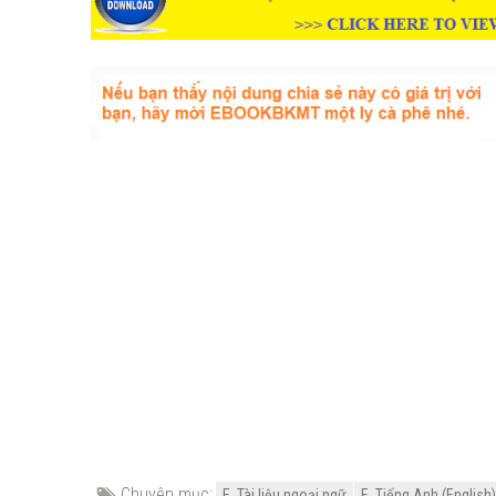
Chuyên mục:
E. Tài liệu ngoại ngữ
E. Tiếng Anh (English)