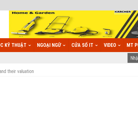
C KỸ THUẬT
NGOẠI NGỮ
CỬA SỔ IT
VIDEO
MT P
d their valuation