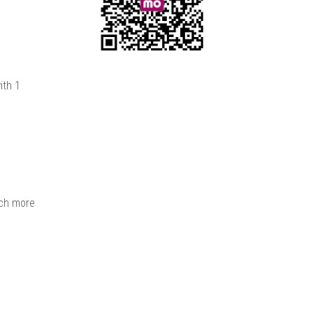
ith 1
uch more