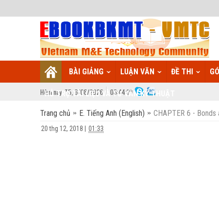
BÀI GIẢNG
LUẬN VĂN
ĐỀ THI
GÓ
Hôm nay:
T5,
6
/
08
/
2026
03
:
44:20
HỖ TRỢ TÀI LIỆU VÀ TƯ VẤN KỸ THUẬT
Trang chủ
E. Tiếng Anh (English)
CHAPTER 6 - Bonds an
20 thg 12, 2018
|
01:33