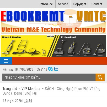
Introduce
Service
Copyright
Contact
Hôm nay:
T6,
7
/
08
/
2026
05
:
21:19
TRANG CHỦ
Trang chủ
VIP Member
SÁCH - Công Nghệ Phun Phủ Và Ứng
Bài giảng kỹ thuật
Dụng (Hoàng Tùng) Full
Ngành Nhiệt lạnh
Luận văn kỹ thuật
18 thg 4, 2020
|
13:54