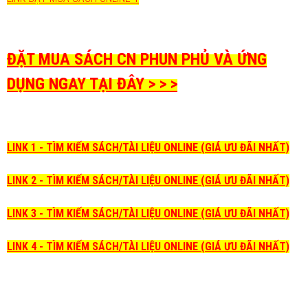
ĐẶT MUA SÁCH CN PHUN PHỦ VÀ ỨNG
DỤNG NGAY TẠI ĐÂY > > >
LINK 1 - TÌM KIẾM SÁCH/TÀI LIỆU ONLINE (GIÁ ƯU ĐÃI NHẤT)
LINK 2 - TÌM KIẾM SÁCH/TÀI LIỆU ONLINE (GIÁ ƯU ĐÃI NHẤT)
LINK 3 - TÌM KIẾM SÁCH/TÀI LIỆU ONLINE (GIÁ ƯU ĐÃI NHẤT)
LINK 4 - TÌM KIẾM SÁCH/TÀI LIỆU ONLINE (GIÁ ƯU ĐÃI NHẤT)