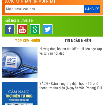
ĐĂNG KÝ NHẬN TIN MỚI NHẤT
Kết nối & Chia sẻ:
TOP XEM NHIỀU
TIN NGẪU NHIÊN
Hướng dẫn, hỗ trợ tìm kiếm tài liệu học tập
và tư vấn hỏi đáp
SÁCH - Cẩm nang thợ điện học - Từ phổ
thông tới thợ điện (Nguyễn Văn Phong) Full