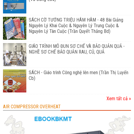
SÁCH CỜ TƯỚNG TRIỆU HÂM HÂM - 48 Bài Giảng
Nguyên Lý Khai Cuộc & Nguyên Lý Trung Cuộc &
Nguyên Lý Tàn Cuộc (Trần Quyết Thắng Bd)
GIÁO TRÌNH MÔ ĐUN SƠ CHẾ VÀ BẢO QUẢN QUẢ -
NGHỀ SƠ CHẾ BẢO QUẢN RAU, CỦ, QUẢ
SÁCH - Giáo trình Công nghệ lên men (Trần Thị Luyến
Cb)
Xem tất cả »
AIR COMPRESSOR OVERHEAT