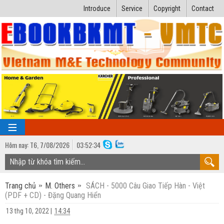
Introduce
Service
Copyright
Contact
Hôm nay:
T6,
7
/
08
/
2026
03
:
52:35
TRANG CHỦ
Trang chủ
M. Others
SÁCH - 5000 Câu Giao Tiếp Hàn - Việt
Bài giảng kỹ thuật
(PDF + CD) - Đặng Quang Hiển
Ngành Nhiệt lạnh
Luận văn kỹ thuật
13 thg 10, 2022
|
14:34