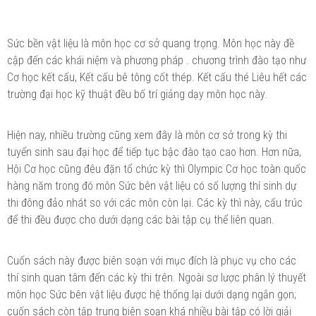
Sức bền vật liệu là môn học cơ sở quang trọng. Môn học này đề
cập đến các khái niệm và phương pháp . chương trình đào tạo như
Cơ học kết cấu, Kết cấu bê tông cốt thép. Kết cấu thé Liêu hết các
trường đại học kỹ thuật đều bố trí giảng dạy môn học này.
Hiện nay, nhiều trường cũng xem đây là môn cơ sở trong kỳ thi
tuyển sinh sau đại học để tiếp tục bậc đào tạo cao hơn. Hơn nữa,
Hội Cơ học cũng đêu đặn tổ chức kỳ thì Olympic Cơ học toàn quốc
hàng năm trong đó môn Sức bên vật liệu có số lượng thí sinh dự
thi đông đảo nhát so với các môn còn lại. Các kỳ thì này, cấu trúc
để thi đều được cho dưới dạng các bài tập cụ thể liên quan.
Cuốn sách này được biên soạn với mục đích là phục vụ cho các
thí sinh quan tâm đến các kỳ thi trên. Ngoài sơ lược phân lý thuyết
môn học Sức bên vật liệu được hệ thống lại dưới dạng ngắn gọn;
cuốn sách còn tập trung biên soạn khá nhiều bài tập có lời giải