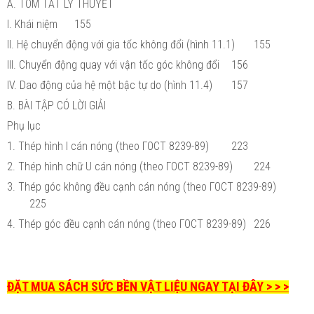
A. TÓM TẮT LÝ THUYẾT
I. Khái niệm
155
II. Hệ chuyển động với gia tốc không đổi (hình 11.1)
155
III. Chuyển động quay với vận tốc góc không đổi
156
IV. Dao động của hệ một bậc tự do (hình 11.4)
157
B. BÀI TẬP CÓ LỜI GIẢI
Phụ lục
1. Thép hình I cán nóng (theo ГOCT 8239-89)
223
2. Thép hình chữ U cán nóng (theo ГOCT 8239-89)
224
3. Thép góc không đều cạnh cán nóng (theo ГOCT 8239-89)
225
4. Thép góc đều cạnh cán nóng (theo ГOCT 8239-89)
226
ĐẶT MUA SÁCH SỨC BỀN VẬT LIỆU NGAY TẠI ĐÂY > > >