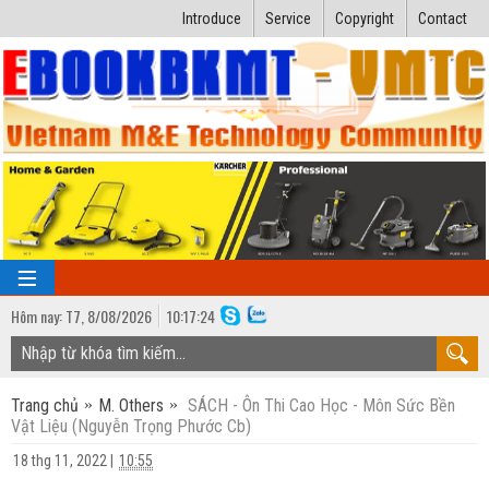
Introduce
Service
Copyright
Contact
Hôm nay:
T7,
8
/
08
/
2026
10
:
17:25
TRANG CHỦ
Trang chủ
M. Others
SÁCH - Ôn Thi Cao Học - Môn Sức Bền
Bài giảng kỹ thuật
Vật Liệu (Nguyễn Trọng Phước Cb)
Ngành Nhiệt lạnh
Luận văn kỹ thuật
18 thg 11, 2022
|
10:55