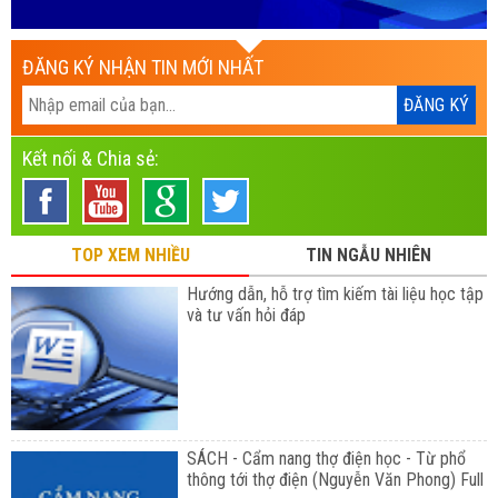
ĐĂNG KÝ NHẬN TIN MỚI NHẤT
Kết nối & Chia sẻ:
TOP XEM NHIỀU
TIN NGẪU NHIÊN
Hướng dẫn, hỗ trợ tìm kiếm tài liệu học tập
và tư vấn hỏi đáp
SÁCH - Cẩm nang thợ điện học - Từ phổ
thông tới thợ điện (Nguyễn Văn Phong) Full