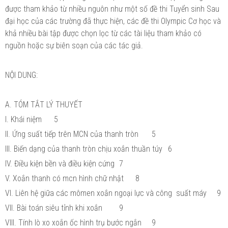
được tham khảo từ nhiều nguôn như một số đề thi Tuyển sinh Sau
đại học của các trường đã thực hiện, các đề thi Olympic Cơ học và
khả nhiều bài tập được chọn lọc từ các tài liệu tham khảo có
nguồn hoặc sự biên soạn của các tác giả.
NỘI DUNG:
A. TÓM TẮT LÝ THUYẾT
I. Khái niệm
5
II. Ứng suất tiếp trên MCN của thanh tròn
5
III. Biến dạng của thanh tròn chịu xoắn thuần túy
6
IV. Điều kiện bền và điều kiện cứng
7
V. Xoắn thanh có mcn hình chữ nhật
8
VI. Liên hệ giữa các mômen xoắn ngoại lực và công suất máy
9
VII. Bài toán siêu tỉnh khi xoắn
9
VIII. Tính lò xo xoắn ốc hình trụ bước ngắn
9