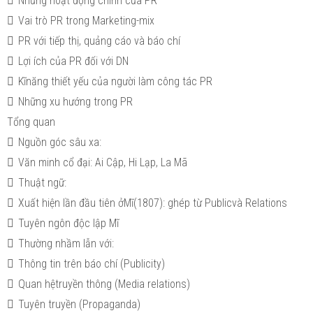
 Những hoạt động chính của PR
 Vai trò PR trong Marketing-mix
 PR với tiếp thị, quảng cáo và báo chí
 Lợi ích của PR đối với DN
 Kĩnăng thiết yếu của người làm công tác PR
 Những xu hướng trong PR
Tổng quan
 Nguồn góc sâu xa:
 Văn minh cổ đại: Ai Cập, Hi Lạp, La Mã
 Thuật ngữ:
 Xuất hiện lần đầu tiên ởMĩ(1807): ghép từ Publicvà Relations
 Tuyên ngôn độc lập Mĩ
 Thường nhầm lẫn với:
 Thông tin trên báo chí (Publicity)
 Quan hệtruyền thông (Media relations)
 Tuyên truyền (Propaganda)