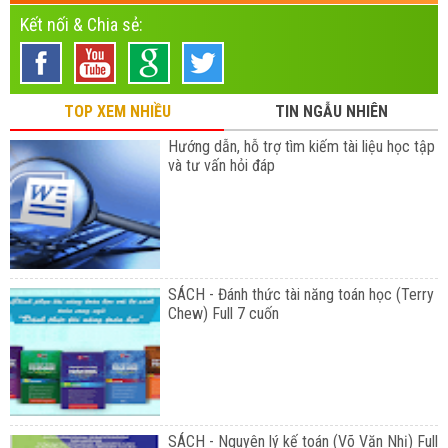
Kết nối & Chia sẻ:
TOP XEM NHIỀU
TIN NGẪU NHIÊN
Hướng dẫn, hỗ trợ tìm kiếm tài liệu học tập
và tư vấn hỏi đáp
SÁCH - Đánh thức tài năng toán học (Terry
Chew) Full 7 cuốn
SÁCH - Nguyên lý kế toán (Võ Văn Nhị) Full