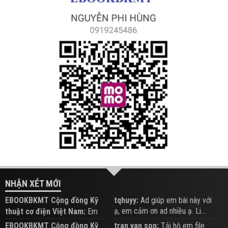
NHẬN XÉT MỚI
EBOOKBKMT Cộng đồng Kỹ
tqhuyy:
Ad giúp em bài này với
ạ, em cảm ơn ad nhiều ạ. Li...
thuật cơ điện Việt Nam:
Em
đăng trên Group hỗ trợ nhé
EBOOKBKMT Cộng đồng Kỹ
tran van son:
Tải hộ em file