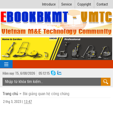
Introduce
Service
Copyright
Contact
Hôm nay:
T5,
6
/
08
/
2026
05
:
12:16
TRANG CHỦ
Trang chủ
Bài giảng quan hệ công chúng
Bài giảng kỹ thuật
2 thg 3, 2023
|
13:47
Ngành Nhiệt lạnh
Luận văn kỹ thuật