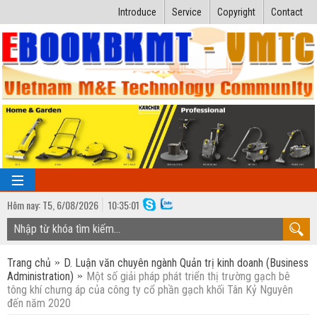
Introduce
Service
Copyright
Contact
Hôm nay:
T5,
6
/
08
/
2026
10
:
35:02
TRANG CHỦ
Trang chủ
D. Luận văn chuyên ngành Quản trị kinh doanh (Business
Bài giảng kỹ thuật
Administration)
Một số giải pháp phát triển thị trường gạch bê
tông khí chưng áp của công ty cổ phần gạch khối Tân Kỷ Nguyên
Ngành Nhiệt lạnh
Luận văn kỹ thuật
đến năm 2020