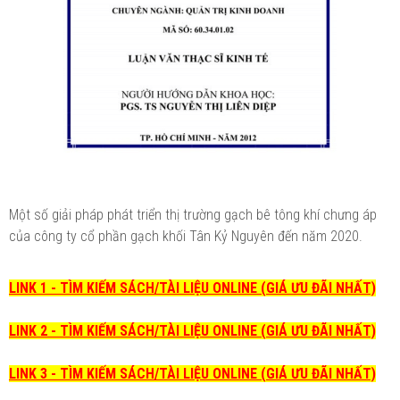
Một số giải pháp phát triển thị trường gạch bê tông khí chưng áp
của công ty cổ phần gạch khối Tân Kỷ Nguyên đến năm 2020.
LINK 1 - TÌM KIẾM SÁCH/TÀI LIỆU ONLINE (GIÁ ƯU ĐÃI NHẤT)
LINK 2 - TÌM KIẾM SÁCH/TÀI LIỆU ONLINE (GIÁ ƯU ĐÃI NHẤT)
LINK 3 - TÌM KIẾM SÁCH/TÀI LIỆU ONLINE (GIÁ ƯU ĐÃI NHẤT)