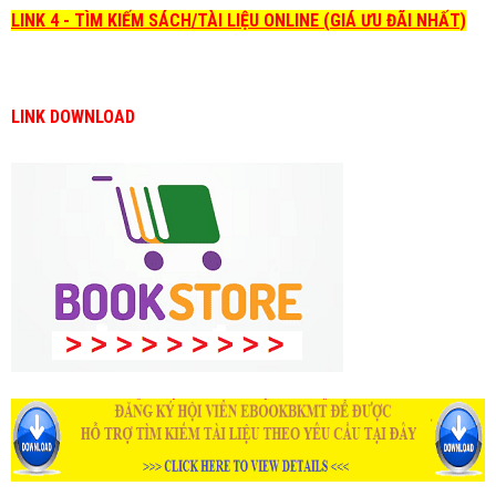
LINK 4 - TÌM KIẾM SÁCH/TÀI LIỆU ONLINE (GIÁ ƯU ĐÃI NHẤT)
LINK DOWNLOAD