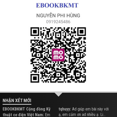
NHẬN XÉT MỚI
EBOOKBKMT Cộng đồng Kỹ
tqhuyy:
Ad giúp em bài này với
ạ, em cảm ơn ad nhiều ạ. Li...
thuật cơ điện Việt Nam:
Em