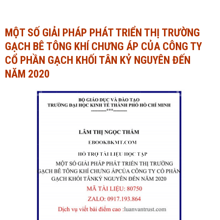
Ngành Tài chính - Ngân hàng
Ngành Quản trị kinh doanh
MỘT SỐ GIẢI PHÁP PHÁT TRIỂN THỊ TRƯỜNG
Khác
Ngành Tài chính - Ngân hàng
GẠCH BÊ TÔNG KHÍ CHƯNG ÁP CỦA CÔNG TY
Bài giảng xã hội
Khác
CỔ PHẦN GẠCH KHỐI TÂN KỶ NGUYÊN ĐẾN
NĂM 2020
Chính trị - Tư tưởng
Luận văn xã hội
Lịch sử - Văn hóa
Chính trị - Tư tưởng
Tâm lý học
Lịch sử - Văn hóa
Khác
Tâm lý học
Khác