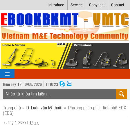
Introduce
Service
Copyright
Contact
Hôm nay:
T2,
10
/
08
/
2026
11
:
10:24
TRANG CHỦ
Trang chủ
D. Luận văn kỹ thuật
Phương pháp phân tích phổ EDX
Bài giảng kỹ thuật
(EDS)
Ngành Nhiệt lạnh
Luận văn kỹ thuật
30 thg 4, 2023
|
14:38