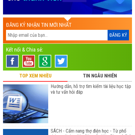
ĐĂNG KÝ NHẬN TIN MỚI NHẤT
Kết nối & Chia sẻ:
TOP XEM NHIỀU
TIN NGẪU NHIÊN
Hướng dẫn, hỗ trợ tìm kiếm tài liệu học tập
và tư vấn hỏi đáp
SÁCH - Cẩm nang thợ điện học - Từ phổ