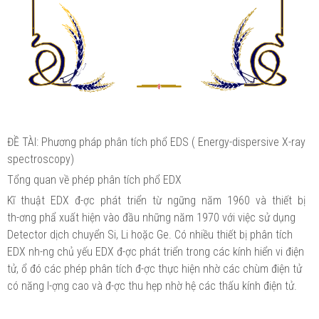
ĐỀ TÀI: Phương pháp phân tích phổ EDS ( Energy-dispersive X-ray
spectroscopy)
Tổng quan về phép phân tích phổ EDX
Kĩ thuật EDX đ-ợc phát triển từ ngững năm 1960 và thiết bị
th-ơng phẩ xuất hiện vào đầu những năm 1970 với việc sử dụng
Detector dịch chuyển Si, Li hoặc Ge. Có nhiều thiết bị phân tích
EDX nh-ng chủ yếu EDX đ-ợc phát triển trong các kính hiển vi điện
tử, ổ đó các phép phân tích đ-ợc thực hiện nhờ các chùm điện tử
có năng l-ợng cao và đ-ợc thu hẹp nhờ hệ các thấu kính điện tử.