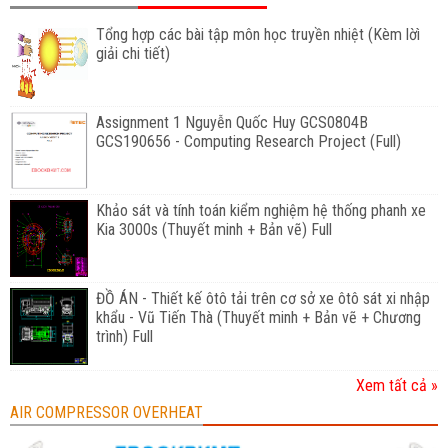
Tổng hợp các bài tập môn học truyền nhiệt (Kèm lờì
giải chi tiết)
Assignment 1 Nguyễn Quốc Huy GCS0804B
GCS190656 - Computing Research Project (Full)
Khảo sát và tính toán kiểm nghiệm hệ thống phanh xe
Kia 3000s (Thuyết minh + Bản vẽ) Full
ĐỒ ÁN - Thiết kế ôtô tải trên cơ sở xe ôtô sát xi nhập
khẩu - Vũ Tiến Thà (Thuyết minh + Bản vẽ + Chương
trình) Full
Xem tất cả »
AIR COMPRESSOR OVERHEAT