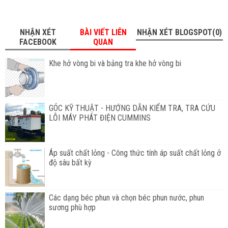
NHẬN XÉT
BÀI VIẾT LIÊN
NHẬN XÉT BLOGSPOT(0)
FACEBOOK
QUAN
Khe hở vòng bi và bảng tra khe hở vòng bi
GÓC KỸ THUẬT - HƯỚNG DẪN KIỂM TRA, TRA CỨU
LỖI MÁY PHÁT ĐIỆN CUMMINS
Áp suất chất lỏng - Công thức tính áp suất chất lỏng ở
độ sâu bất kỳ
Các dạng béc phun và chọn béc phun nước, phun
sương phù hợp