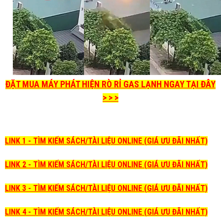
ĐẶT MUA MÁY PHÁT HIỆN RÒ RỈ GAS LẠNH NGAY TẠI ĐÂY
> > >
LINK 1 - TÌM KIẾM SÁCH/TÀI LIỆU ONLINE (GIÁ ƯU ĐÃI NHẤT)
LINK 2 - TÌM KIẾM SÁCH/TÀI LIỆU ONLINE (GIÁ ƯU ĐÃI NHẤT)
LINK 3 - TÌM KIẾM SÁCH/TÀI LIỆU ONLINE (GIÁ ƯU ĐÃI NHẤT)
LINK 4 - TÌM KIẾM SÁCH/TÀI LIỆU ONLINE (GIÁ ƯU ĐÃI NHẤT)