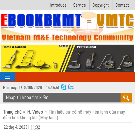
Introduce
Service
Copyright
Contact
Hôm nay:
T7,
8
/
08
/
2026
15
:
45:52
TRANG CHỦ
Trang chủ
H. Video
Tìm hiểu sự cố nổ máy nén lạnh của máy
Bài giảng kỹ thuật
điều hòa không khí (Máy lạnh)
Ngành Nhiệt lạnh
Luận văn kỹ thuật
22 thg 4, 2023
|
11:32