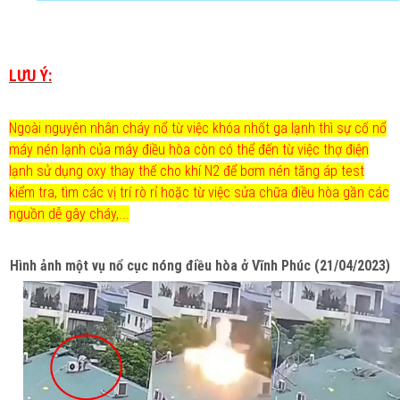
LƯU Ý:
Ngoài nguyên nhân cháy nổ từ việc khóa nhốt ga lạnh thì sự cố nổ
máy nén lạnh của máy điều hòa còn có thể đến từ việc thợ điện
lạnh sử dụng oxy thay thế cho khí N2 để bơm nén tăng áp test
kiểm tra, tìm các vị trí rò rỉ hoặc từ việc sửa chữa điều hòa gần các
nguồn dễ gây cháy,...
Hình ảnh một vụ nổ cục nóng điều hòa ở Vĩnh Phúc (21/04/2023)