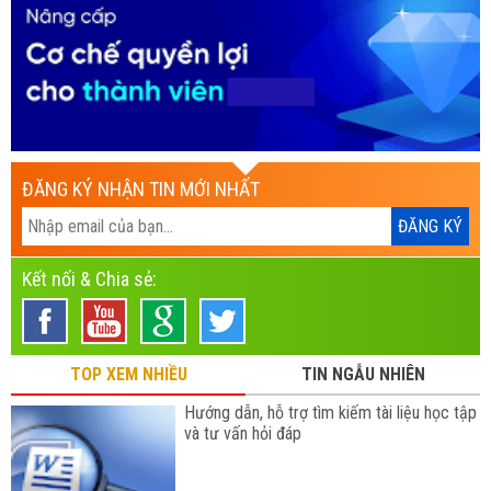
ĐĂNG KÝ NHẬN TIN MỚI NHẤT
Kết nối & Chia sẻ:
TOP XEM NHIỀU
TIN NGẪU NHIÊN
Hướng dẫn, hỗ trợ tìm kiếm tài liệu học tập
và tư vấn hỏi đáp