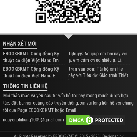
NHẬN XÉT MỚI
EBOOKBKMT Cộng đồng Kỹ
tqhuyy:
Ad giúp em bài này với
ạ, em cảm ơn ad nhiều ạ. Li...
thuật cơ điện Việt Nam:
Em
đăng trên Group hỗ trợ nhé
EBOOKBKMT Cộng đồng Kỹ
tran van son:
Tải hộ em file
này với Tiêu đề: Giáo trình Thiết
thuật cơ điện Việt Nam:
E
b...
xem hỗ trợ trên Group
THÔNG TIN LIÊN HỆ
Mọi thắc mắc và yêu cầu tư vấn hỗ trợ hay mong muốn được hợp
tác, đặt banner quảng cáo truyền thông, xin vui lòng liên hệ với chúng
tôi qua Page EBOOKBKMT hoặc Email
nguyenphihung1009@gmail.com
All Rights Reserved by EBOOKBKMT © 2015 - 2026 | Designed by