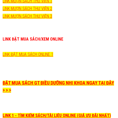
LINK MƯỢN SÁCH THƯ VIỆN 1
LINK MƯỢN SÁCH THƯ VIỆN 2
LINK MƯỢN SÁCH THƯ VIỆN 3
LINK ĐẶT MUA SÁCH/XEM ONLINE
LINK ĐẶT MUA SÁCH ONLINE 1
ĐẶT MUA SÁCH GT ĐIỀU DƯỠNG NHI KHOA NGAY TẠI ĐÂY
> > >
LINK 1 - TÌM KIẾM SÁCH/TÀI LIỆU ONLINE (GIÁ ƯU ĐÃI NHẤT)