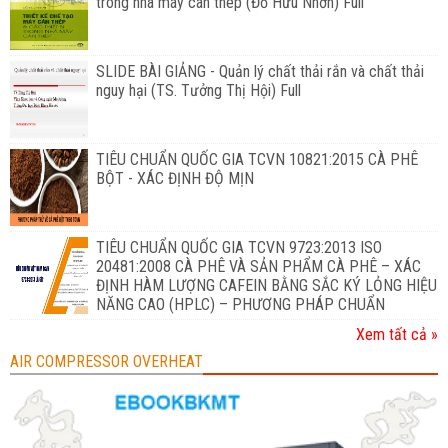
trong nhà máy cán thép (Đỗ Hữu Nhơn) Full
SLIDE BÀI GIẢNG - Quản lý chất thải rắn và chất thải
nguy hại (TS. Tưởng Thị Hội) Full
TIÊU CHUẨN QUỐC GIA TCVN 10821:2015 CÀ PHÊ
BỘT - XÁC ĐỊNH ĐỘ MỊN
TIÊU CHUẨN QUỐC GIA TCVN 9723:2013 ISO
20481:2008 CÀ PHÊ VÀ SẢN PHẨM CÀ PHÊ – XÁC
ĐỊNH HÀM LƯỢNG CAFEIN BẰNG SẮC KÝ LỎNG HIỆU
NĂNG CAO (HPLC) – PHƯƠNG PHÁP CHUẨN
Xem tất cả »
AIR COMPRESSOR OVERHEAT