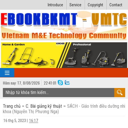
Introduce
Service
Copyright
Contact
Hôm nay:
T7,
8
/
08
/
2026
22
:
41:02
TRANG CHỦ
Trang chủ
C. Bài giảng kỹ thuật
SÁCH - Giáo trình điều dưỡng nhi
Bài giảng kỹ thuật
khoa (Nguyễn Thị Phương Nga)
Ngành Nhiệt lạnh
Luận văn kỹ thuật
16 thg 5, 2023
|
16:17