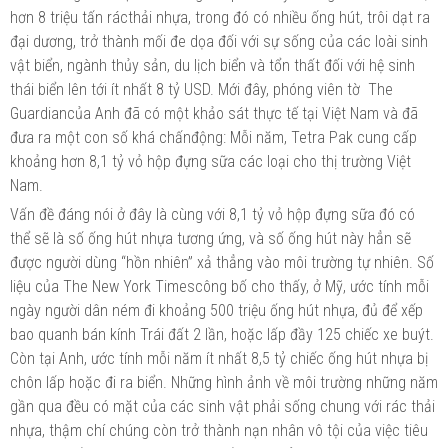
hơn 8 triệu tấn rácthải nhựa, trong đó có nhiều ống hút, trôi dạt ra
đại dương, trở thành mối đe dọa đối với sự sống của các loài sinh
vật biển, ngành thủy sản, du lịch biển và tổn thất đối với hệ sinh
thái biển lên tới ít nhất 8 tỷ USD. Mới đây, phóng viên tờ The
Guardiancủa Anh đã có một khảo sát thực tế tại Việt Nam và đã
đưa ra một con số khá chấnđộng: Mỗi năm, Tetra Pak cung cấp
khoảng hơn 8,1 tỷ vỏ hộp đựng sữa các loại cho thị trường Việt
Nam.
Vấn đề đáng nói ở đây là cùng với 8,1 tỷ vỏ hộp đựng sữa đó có
thể sẽ là số ống hút nhựa tương ứng, và số ống hút này hẳn sẽ
được người dùng “hồn nhiên” xả thẳng vào môi trường tự nhiên. Số
liệu của The New York Timescông bố cho thấy, ở Mỹ, ước tính mỗi
ngày người dân ném đi khoảng 500 triệu ống hút nhựa, đủ để xếp
bao quanh bán kính Trái đất 2 lần, hoặc lấp đầy 125 chiếc xe buýt.
Còn tại Anh, ước tính mỗi năm ít nhất 8,5 tỷ chiếc ống hút nhựa bị
chôn lấp hoặc đi ra biển. Những hình ảnh về môi trường những năm
gần qua đều có mặt của các sinh vật phải sống chung với rác thải
nhựa, thậm chí chúng còn trở thành nạn nhân vô tội của việc tiêu