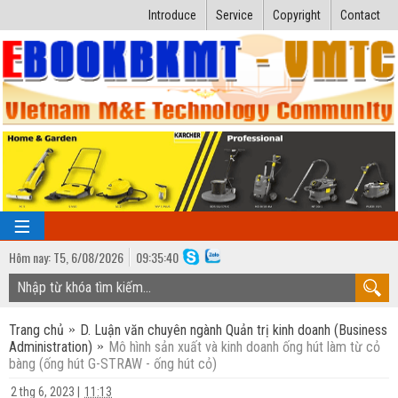
Introduce
Service
Copyright
Contact
Hôm nay:
T5,
6
/
08
/
2026
09
:
35:41
TRANG CHỦ
Trang chủ
D. Luận văn chuyên ngành Quản trị kinh doanh (Business
Bài giảng kỹ thuật
Administration)
Mô hình sản xuất và kinh doanh ống hút làm từ cỏ
bàng (ống hút G-STRAW - ống hút cỏ)
Ngành Nhiệt lạnh
Luận văn kỹ thuật
2 thg 6, 2023
|
11:13