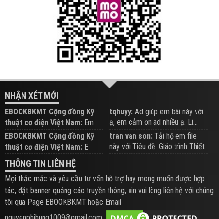
NHẬN XÉT MỚI
EBOOKBKMT Cộng đồng Kỹ
tqhuyy:
Ad giúp em bài này với
ạ, em cảm ơn ad nhiều ạ. Li...
thuật cơ điện Việt Nam:
Em
đăng trên Group hỗ trợ nhé
EBOOKBKMT Cộng đồng Kỹ
tran van son:
Tải hộ em file
này với Tiêu đề: Giáo trình Thiết
thuật cơ điện Việt Nam:
E
b...
xem hỗ trợ trên Group
THÔNG TIN LIÊN HỆ
Mọi thắc mắc và yêu cầu tư vấn hỗ trợ hay mong muốn được hợp
tác, đặt banner quảng cáo truyền thông, xin vui lòng liên hệ với chúng
tôi qua Page EBOOKBKMT hoặc Email
nguyenphihung1009@gmail.com