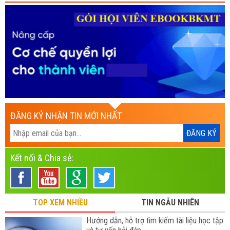
ĐĂNG KÝ NHẬN TIN MỚI NHẤT
Kết nối & Chia sẻ:
TOP XEM NHIỀU
TIN NGẪU NHIÊN
Hướng dẫn, hỗ trợ tìm kiếm tài liệu học tập