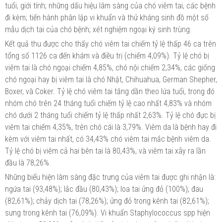
tuổi, giới tính; những dấu hiệu lâm sàng của chó viêm tai, các bệnh
đi kèm; tiến hành phân lập vi khuẩn và thử kháng sinh đồ một số
mẫu dịch tai của chó bệnh; xét nghiệm ngoại ký sinh trùng.
Kết quả thu được cho thấy chó viêm tai chiếm tỷ lệ thấp 46 ca trên
tổng số 1126 ca đến khám và điều trị (chiếm 4,09%). Tỷ lệ chó bị
viêm tai là chó ngoại chiếm 4,85%, chó nội chiếm 2,34%, các giống
chó ngoại hay bị viêm tai là chó Nhật, Chihuahua, German Shepher,
Boxer, và Coker. Tỷ lệ chó viêm tai tăng dần theo lứa tuổi, trong đó
nhóm chó trên 24 tháng tuổi chiếm tỷ lệ cao nhất 4,83% và nhóm
chó dưới 2 tháng tuổi chiếm tỷ lệ thấp nhất 2,63%. Tỷ lệ chó đực bị
viêm tai chiếm 4,35%, trên chó cái là 3,79%. Viêm da là bệnh hay đi
kèm với viêm tai nhất, có 34,43% chó viêm tai mắc bệnh viêm da.
Tỷ lệ chó bị viêm cả hai bên tai là 80,43%, và viêm tai xãy ra lần
đầu là 78,26%.
Những biểu hiện lâm sàng đặc trưng của viêm tai được ghi nhận là:
ngứa tai (93,48%); lắc đầu (80,43%); loa tai ửng đỏ (100%); đau
(82,61%); chảy dịch tai (78,26%); ửng đỏ trong kênh tai (82,61%);
sưng trong kênh tai (76,09%). Vi khuẩn Staphylococcus spp hiện