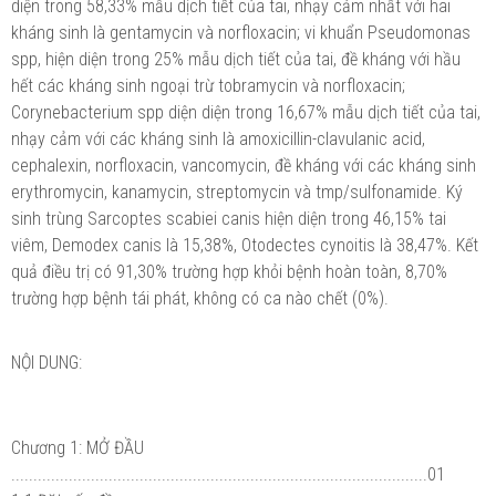
diện trong 58,33% mẫu dịch tiết của tai, nhạy cảm nhất với hai
kháng sinh là gentamycin và norfloxacin; vi khuẩn Pseudomonas
spp, hiện diện trong 25% mẫu dịch tiết của tai, đề kháng với hầu
hết các kháng sinh ngoại trừ tobramycin và norfloxacin;
Corynebacterium spp diện diện trong 16,67% mẫu dịch tiết của tai,
nhạy cảm với các kháng sinh là amoxicillin-clavulanic acid,
cephalexin, norfloxacin, vancomycin, đề kháng với các kháng sinh
erythromycin, kanamycin, streptomycin và tmp/sulfonamide. Ký
sinh trùng Sarcoptes scabiei canis hiện diện trong 46,15% tai
viêm, Demodex canis là 15,38%, Otodectes cynoitis là 38,47%. Kết
quả điều trị có 91,30% trường hợp khỏi bệnh hoàn toàn, 8,70%
trường hợp bệnh tái phát, không có ca nào chết (0%).
NỘI DUNG:
Chương 1: MỞ ĐẦU
..............................................................................................01