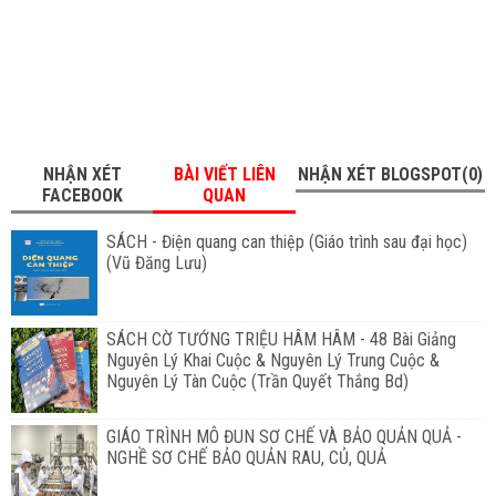
NHẬN XÉT
BÀI VIẾT LIÊN
NHẬN XÉT BLOGSPOT(0)
FACEBOOK
QUAN
SÁCH - Điện quang can thiệp (Giáo trình sau đại học)
(Vũ Đăng Lưu)
SÁCH CỜ TƯỚNG TRIỆU HÂM HÂM - 48 Bài Giảng
Nguyên Lý Khai Cuộc & Nguyên Lý Trung Cuộc &
Nguyên Lý Tàn Cuộc (Trần Quyết Thắng Bd)
GIÁO TRÌNH MÔ ĐUN SƠ CHẾ VÀ BẢO QUẢN QUẢ -
NGHỀ SƠ CHẾ BẢO QUẢN RAU, CỦ, QUẢ