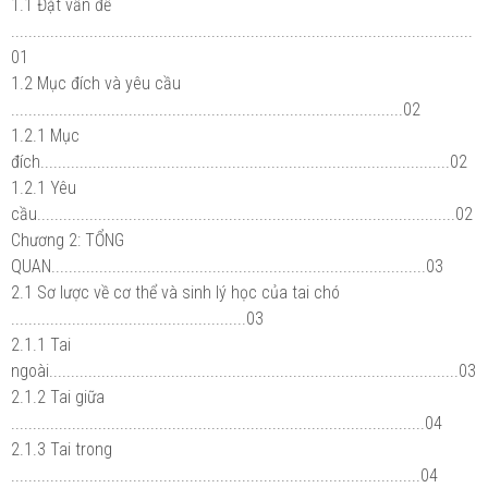
1.1 Đặt vấn đề
..........................................................................................................
01
1.2 Mục đích và yêu cầu
..........................................................................................02
1.2.1 Mục
đích..............................................................................................02
1.2.1 Yêu
cầu................................................................................................02
Chương 2: TỔNG
QUAN......................................................................................03
2.1 Sơ lược về cơ thể và sinh lý học của tai chó
......................................................03
2.1.1 Tai
ngoài..............................................................................................03
2.1.2 Tai giữa
...............................................................................................04
2.1.3 Tai trong
..............................................................................................04