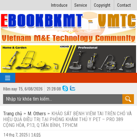
Introduce
Service
Copyright
Contact
Hôm nay:
T5,
6
/
08
/
2026
21
:
28:09
TRANG CHỦ
Trang chủ
M. Others
KHẢO SÁT BỆNH VIÊM TAI TRÊN CHÓ VÀ
Bài giảng kỹ thuật
HIỆU QUẢ ĐIỀU TRỊ TẠI PHÒNG KHÁM THÚ Y PET – PRO 389
CỘNG HÒA, P.13, Q.TÂN BÌNH, TP.HCM
Ngành Nhiệt lạnh
Luận văn kỹ thuật
14 thg 7, 2025
|
14:05