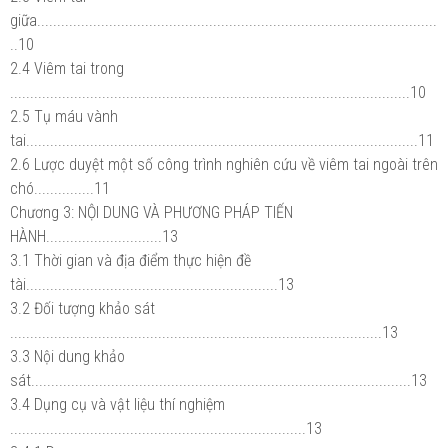
giữa....................................................................................................
..10
2.4 Viêm tai trong
....................................................................................................10
2.5 Tụ máu vành
tai..................................................................................................11
2.6 Lược duyệt một số công trình nghiên cứu về viêm tai ngoài trên
chó...............11
Chương 3: NỘI DUNG VÀ PHƯƠNG PHÁP TIẾN
HÀNH.............................13
3.1 Thời gian và địa điểm thực hiện đề
tài...............................................................13
3.2 Đối tượng khảo sát
.............................................................................................13
3.3 Nội dung khảo
sát...............................................................................................13
3.4 Dụng cụ và vật liệu thí nghiệm
..........................................................................13