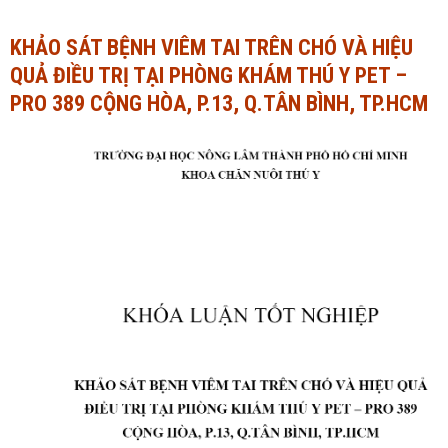
Ngành Tài chính - Ngân hàng
Ngành Quản trị kinh doanh
KHẢO SÁT BỆNH VIÊM TAI TRÊN CHÓ VÀ HIỆU
QUẢ ĐIỀU TRỊ TẠI PHÒNG KHÁM THÚ Y PET –
Khác
Ngành Tài chính - Ngân hàng
PRO 389 CỘNG HÒA, P.13, Q.TÂN BÌNH, TP.HCM
Bài giảng xã hội
Khác
Chính trị - Tư tưởng
Luận văn xã hội
Lịch sử - Văn hóa
Chính trị - Tư tưởng
Tâm lý học
Lịch sử - Văn hóa
Khác
Tâm lý học
Khác