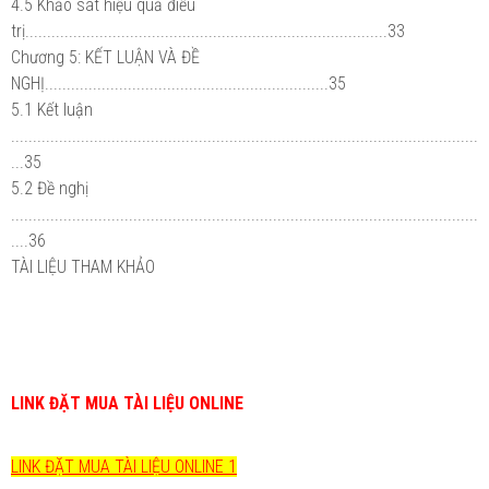
4.5 Khảo sát hiệu quả điều
trị...................................................................................33
Chương 5: KẾT LUẬN VÀ ĐỀ
NGHỊ.................................................................35
5.1 Kết luận
...........................................................................................................
...35
5.2 Đề nghị
...........................................................................................................
....36
TÀI LIỆU THAM KHẢO
LINK ĐẶT MUA TÀI LIỆU ONLINE
LINK ĐẶT MUA TÀI LIỆU ONLINE 1