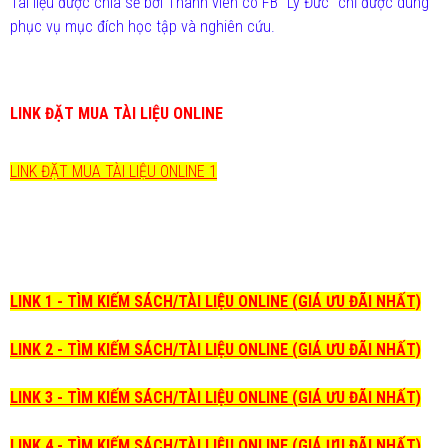
Tài liệu được chia sẻ bởi Thành viên có FB "Lý Đức" chỉ được dùng
phục vụ mục đích học tập và nghiên cứu.
LINK ĐẶT MUA TÀI LIỆU ONLINE
LINK ĐẶT MUA TÀI LIỆU ONLINE 1
LINK 1 - TÌM KIẾM SÁCH/TÀI LIỆU ONLINE (GIÁ ƯU ĐÃI NHẤT)
LINK 2 - TÌM KIẾM SÁCH/TÀI LIỆU ONLINE (GIÁ ƯU ĐÃI NHẤT)
LINK 3 - TÌM KIẾM SÁCH/TÀI LIỆU ONLINE (GIÁ ƯU ĐÃI NHẤT)
LINK 4 - TÌM KIẾM SÁCH/TÀI LIỆU ONLINE (GIÁ ƯU ĐÃI NHẤT)