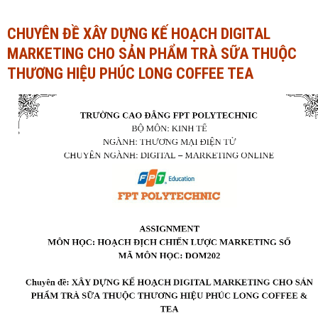
Ngành Tài chính - Ngân hàng
Ngành Quản trị kinh doanh
CHUYÊN ĐỀ XÂY DỰNG KẾ HOẠCH DIGITAL
MARKETING CHO SẢN PHẨM TRÀ SỮA THUỘC
Khác
Ngành Tài chính - Ngân hàng
THƯƠNG HIỆU PHÚC LONG COFFEE TEA
Bài giảng xã hội
Khác
Chính trị - Tư tưởng
Luận văn xã hội
Lịch sử - Văn hóa
Chính trị - Tư tưởng
Tâm lý học
Lịch sử - Văn hóa
Khác
Tâm lý học
Khác