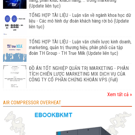
hàng, phân khúc khách hàng, ... trong marketing
(Update liên tục)
TỔNG HỢP TÀI LIỆU - Luận văn về ngành khoa học dữ
liệu - Các mô hình dự đoán khách hàng rời bỏ (Update
liên tục)
TỔNG HỢP TÀI LIỆU - Luận văn chiến lược kinh doanh,
marketing, quản trị thương hiệu, phân phối của tập
đoàn TH Group - TH True Milk (Update liên tục)
ĐỒ ÁN TỐT NGHIỆP QUẢN TRỊ MARKETING - PHÂN
TÍCH CHIẾN LƯỢC MARKETING MIX DỊCH VỤ CỦA
CÔNG TY CỔ PHẦN CHỨNG KHOÁN VPS (Full)
Xem tất cả »
AIR COMPRESSOR OVERHEAT