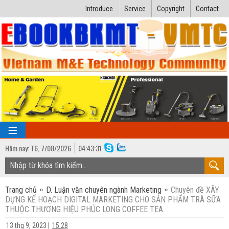
Introduce
Service
Copyright
Contact
Hôm nay:
T6,
7
/
08
/
2026
04
:
43:31
TRANG CHỦ
Trang chủ
D. Luận văn chuyên ngành Marketing
Chuyên đề XÂY
Bài giảng kỹ thuật
DỰNG KẾ HOẠCH DIGITAL MARKETING CHO SẢN PHẨM TRÀ SỮA
THUỘC THƯƠNG HIỆU PHÚC LONG COFFEE TEA
Ngành Nhiệt lạnh
Luận văn kỹ thuật
13 thg 9, 2023
|
15:28