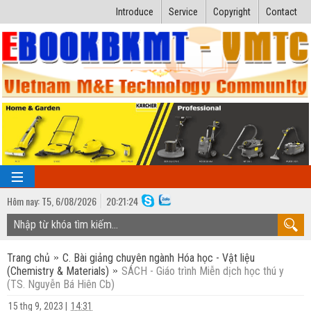
Introduce
Service
Copyright
Contact
Hôm nay:
T5,
6
/
08
/
2026
20
:
21:25
TRANG CHỦ
Trang chủ
C. Bài giảng chuyên ngành Hóa học - Vật liệu
Bài giảng kỹ thuật
(Chemistry & Materials)
SÁCH - Giáo trình Miễn dịch học thú y
(TS. Nguyễn Bá Hiên Cb)
Ngành Nhiệt lạnh
Luận văn kỹ thuật
15 thg 9, 2023
|
14:31