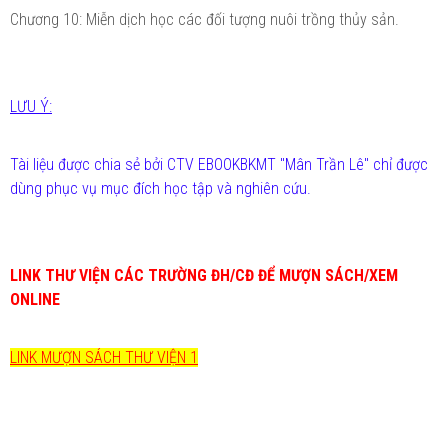
Chương 10: Miễn dịch học các đối tượng nuôi trồng thủy sản.
LƯU Ý:
Tài liệu được chia sẻ bởi CTV EBOOKBKMT "Mân Trần Lê" chỉ được
dùng phục vụ mục đích học tập và nghiên cứu.
LINK THƯ VIỆN CÁC TRƯỜNG ĐH/CĐ ĐỂ MƯỢN SÁCH/XEM
ONLINE
LINK MƯỢN SÁCH THƯ VIỆN 1