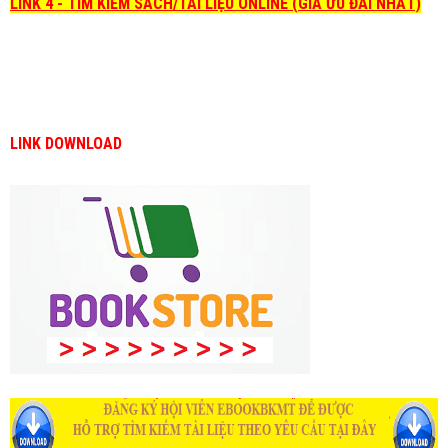
LINK 4 - TÌM KIẾM SÁCH/TÀI LIỆU ONLINE (GIÁ ƯU ĐÃI NHẤT)
LINK DOWNLOAD