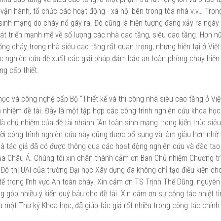
ý vận hành, tổ chức các hoạt động - xã hội bên trong tòa nhà v.v… Tro
 sinh mạng do cháy nổ gây ra. Đó cũng là hiện tượng đang xảy ra ngày
t triển mạnh mẽ về số lượng các nhà cao tầng, siêu cao tầng. Hơn nữa
hống cháy trong nhà siêu cao tầng rất quan trọng, nhưng hiện tại ở Việ
việc nghiên cứu đề xuất các giải pháp đảm bảo an toàn phòng cháy hiện 
ng cấp thiết.
ọc và công nghệ cấp Bộ “Thiết kế và thi công nhà siêu cao tầng ở Vi
nhiệm đề tài. Đây là một tập hợp các công trình nghiên cứu khoa họ
là chủ nhiệm của đề tài nhánh “An toàn sinh mạng trong kiến trúc siê
ời công trình nghiên cứu này cũng được bổ sung và làm giàu hơn nhờ
à tác giả đã có được thông qua các hoạt động nghiên cứu và đào tạo
của Châu Á. Chúng tôi xin chân thành cảm ơn Ban Chủ nhiệm Chương tr
Đô thị UAI của trường Đại học Xây dựng đã không chỉ tạo điều kiện ch
tế trong lĩnh vực An toàn cháy. Xin cảm ơn TS Trịnh Thế Dũng, nguyên
góp nhiều ý kiến quý báu cho đề tài. Xin cảm ơn sự cộng tác nhiệt tì
 một Thư ký Khoa học, đã giúp tác giả rất nhiều trong công tác chỉnh 