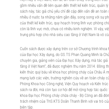
gồm nhiều vấn đề liên quan đến thiết kế kiến trúc, quản l
sách này, tác giả chủ yếu chỉ đề cập đến vấn đề an toàn
nhiều ở nước ta những năm gần đây, song song với sự phá
của thiết kế kiến trúc, quy hoạch trong lĩnh vực phòng c
còn là lĩnh vực mới, chưa có nhiều kinh nghiệm. Vì vậy, 
trưng phù hợp cho nhà siêu cao tầng ở Việt Nam là vô cù
Cuốn sách được xây dựng trên cơ sở Chương trình khoa h
của Đại học Xây dựng, do GS.TS Phan Quang Minh là Chủ 
chuyên gia, giảng viên của Đại học Xây dựng, mà tác giả 
tầng ở Việt Nam”, đã được nghiệm thu năm 2014. Đồng th
kiến thức quý báu về khoa học phòng cháy của Châu Á m
mạng lưới các viện, trường nghiên cứu về an toàn cháy 
Phòng Khoa học Công nghệ, Viện Quy hoạch và Kiến trúc 
sách ra đời, mà còn tạo cơ hội để mở rộng hợp tác quốc 
khoa Đại học Phòng cháy chữa cháy - Bộ Công an đã đóng 
trách nhiệm của ThS.KTS Doãn Thanh Bình với vai trò của
biên tập.