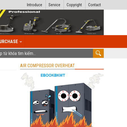
Introduce
Service
Copyright
Contact
URCHASE
AIR COMPRESSOR OVERHEAT