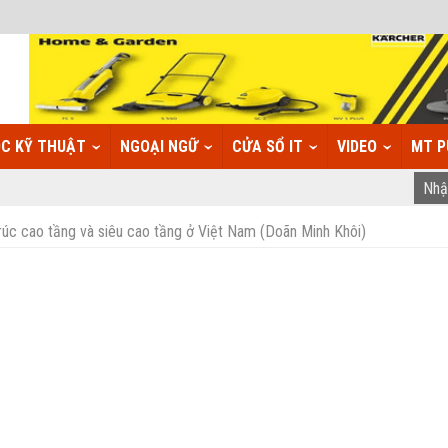
C KỸ THUẬT
NGOẠI NGỮ
CỬA SỔ IT
VIDEO
MT P
rúc cao tầng và siêu cao tầng ở Việt Nam (Doãn Minh Khôi)