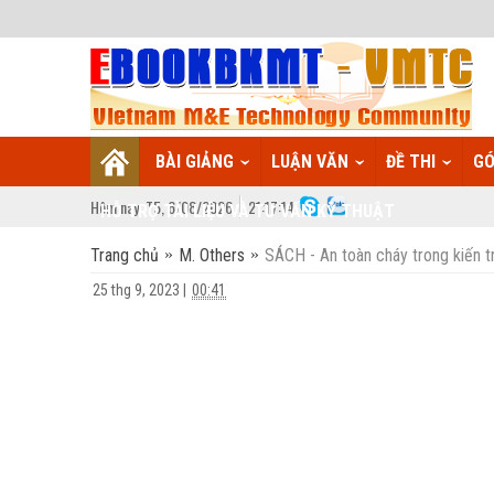
BÀI GIẢNG
LUẬN VĂN
ĐỀ THI
GÓ
Hôm nay:
T5,
6
/
08
/
2026
21
:
17:15
HỖ TRỢ TÀI LIỆU VÀ TƯ VẤN KỸ THUẬT
Trang chủ
M. Others
SÁCH - An toàn cháy trong kiến t
25 thg 9, 2023
|
00:41