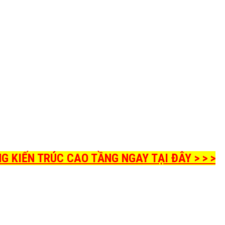
 KIẾN TRÚC CAO TẦNG NGAY TẠI ĐÂY > > >