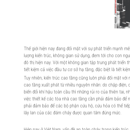
Thế giới hiện nay đang đối mặt với sự phát triển mạnh mẽ 
lượng kiến trúc, không gian sử dụng, đem tới cho con ngư
đô thị hiện nay. Với một không gian tập trung phát triển 
tiết kiệm cả việc đầu tư cơ sở hạ tầng, đặc biệt là tiết ki
Tuy nhiên, kiến trúc cao tầng cũng luôn phải đối mặt vớ
cao tầng xuất phát từ nhiều nguyên nhân: do chập điện, 
biến đổi khí hậu toàn cầu thì những rủi ro của thiên tai, 
việc thiết kế các tòa nhà cao tầng cần phải đảm bảo để
phải đảm bảo để các bộ phận cứu hộ, cứu hỏa có thể tiếp 
lây lan của các đám cháy được quan tâm đúng mức.
Hiện nay ở Việt Nam, vấn đề an toàn cháy trong kiến trúc