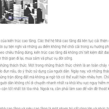
của kiến trúc cao tầng. Các thế hệ Nhà cao tầng đã liên tục cải thiện
ời sự tiện nghi và những ưu điểm không thể chối cãi trong xu hướng phá
theo chiều thẳng đứng, kiến trúc cao tầng đã không chỉ tiết kiệm đất đa
ệm thời gian đi lại, mua sắm và phục vụ đời sống.
i những thách thức. Một trong những thách thức chính là an toàn cháy.
do đun nấu, do ý thức sử dụng của người dân. Ngày nay, với những thá
những trận động đất mà không ai ngờ tới có thể xuất hiện nhiều hơn. Chí
 người dân không chỉ di chuyển nhanh nhất ra khỏi khu vực nguy hiểm 
cận tốt nhất tới tòa nhà. Ngoài ra, cần phải làm sao để vấn đề thoát 
 nhà cao tầng và siêu cao tầng là một phạm trù rất rộng lớn và phức t