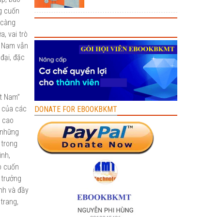
ng cuốn
 càng
, vai trò
t Nam vẫn
đại, đặc
ệt Nam”
c của các
DONATE FOR EBOOKBKMT
u cao
 những
 trong
ình,
o cuốn
 trưởng
nh và đầy
trang,