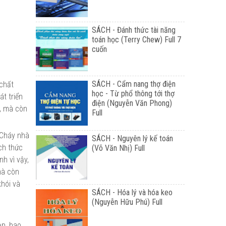
SÁCH - Đánh thức tài năng
toán học (Terry Chew) Full 7
cuốn
SÁCH - Cẩm nang thợ điện
 chất
học - Từ phổ thông tới thợ
t triển
điện (Nguyễn Văn Phong)
i, mà còn
Full
 Cháy nhà
SÁCH - Nguyên lý kế toán
ch thức
(Võ Văn Nhị) Full
nh vì vậy,
mà còn
khói và
SÁCH - Hóa lý và hóa keo
(Nguyễn Hữu Phú) Full
ạp, bao