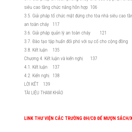
siêu cao tầng chức năng hỗn hợp
106
3.5. Giải pháp tổ chức mặt đứng cho tòa nhà siêu cao tần
an toàn cháy
117
3.6. Giải pháp quản lý an toàn cháy
121
3.7. Đào tạo tập huấn đối phó với sự cố cho cộng đồng
3.8. Kết luận
135
Chương 4. Kết luận và kiến nghị
137
4.1. Kết luận
137
4.2. Kiến nghị
138
LỜI KẾT
139
TÀI LIỆU THAM KHẢO
LINK THƯ VIỆN CÁC TRƯỜNG ĐH/CĐ ĐỂ MƯỢN SÁCH/