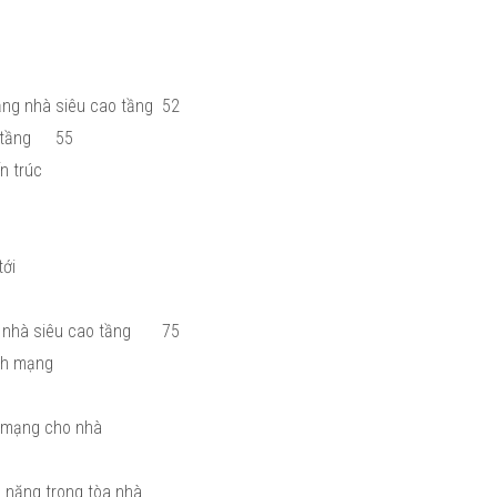
ằng nhà siêu cao tầng
52
 tầng
55
ến trúc
tới
y nhà siêu cao tầng
75
inh mạng
nh mạng cho nhà
 năng trong tòa nhà