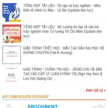
TỔNG HỢP TÀI LIỆU - Ôn tập và trắc nghiệm - Môn
Kinh tế chính trị Mác - Lê Nin (Update liên tục)
TỔNG HỢP TÀI LIỆU - Đề cương ôn tập và câu hỏi
trắc nghiệm môn Tư tưởng Hồ Chí Minh (Update liên
tục)
GIÁO TRÌNH TRIẾT HỌC - ĐÀO TẠO SAU ĐẠI HỌC HỆ
KHÔNG CHUYÊN (Full 8 chương)
GIẢO TRÌNH - CHÍNH TRỊ HỌC - DÙNG CHO HỆ ĐÀO
TẠO CAO CẦP LÝ LUẬN CHÍNH TRỊ (Ngô Huy Đức &
Lưu Văn Quảng Cb)
Xem tất cả »
AIR COMPRESSOR OVERHEAT