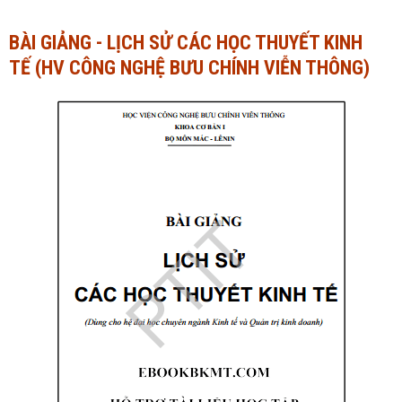
Ngành Tài chính - Ngân hàng
Ngành Quản trị kinh doanh
BÀI GIẢNG - LỊCH SỬ CÁC HỌC THUYẾT KINH
TẾ (HV CÔNG NGHỆ BƯU CHÍNH VIỄN THÔNG)
Khác
Ngành Tài chính - Ngân hàng
Bài giảng xã hội
Khác
Chính trị - Tư tưởng
Luận văn xã hội
Lịch sử - Văn hóa
Chính trị - Tư tưởng
Tâm lý học
Lịch sử - Văn hóa
Khác
Tâm lý học
Khác