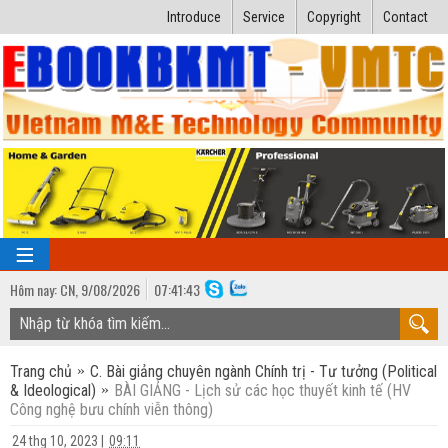
Introduce
Service
Copyright
Contact
Hôm nay:
CN,
9
/
08
/
2026
07
:
41:44
TRANG CHỦ
Trang chủ
C. Bài giảng chuyên ngành Chính trị - Tư tưởng (Political
Bài giảng kỹ thuật
& Ideological)
BÀI GIẢNG - Lịch sử các học thuyết kinh tế (HV
Công nghệ bưu chính viễn thông)
Ngành Nhiệt lạnh
Luận văn kỹ thuật
24 thg 10, 2023
|
09:11