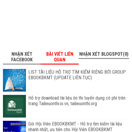
NHẬN XÉT
BÀI VIẾT LIÊN
NHẬN XÉT BLOGSPOT(0)
FACEBOOK
QUAN
LIST TÀI LIỆU HỖ TRỢ TÌM KIẾM RIÊNG BỞI GROUP
EBOOKBKMT (UPDATE LIÊN TỤC)
Hỗ trợ download tài liệu ôn thi tuyển dụng có phí trên
trang Tailieuonthi.io.vn, tailieuonthi.org
Gói Hội Viên EBOOKBKMT - Hỗ trợ tìm kiếm tài liệu
nhanh nhất, ưu tiên cho Hội Viên EBOOKBKMT