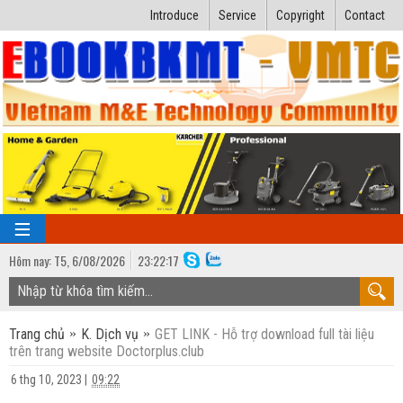
Introduce
Service
Copyright
Contact
Hôm nay:
T5,
6
/
08
/
2026
23
:
22:18
TRANG CHỦ
Trang chủ
K. Dịch vụ
GET LINK - Hỗ trợ download full tài liệu
Bài giảng kỹ thuật
trên trang website Doctorplus.club
Ngành Nhiệt lạnh
Luận văn kỹ thuật
6 thg 10, 2023
|
09:22