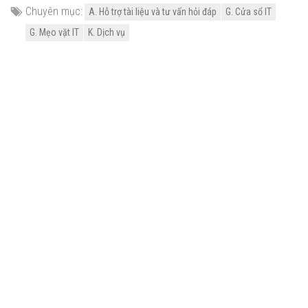
Chuyên mục:
A. Hỗ trợ tài liệu và tư vấn hỏi đáp
G. Cửa sổ IT
G. Mẹo vặt IT
K. Dịch vụ