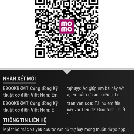
NHẬN XÉT MỚI
EBOOKBKMT Cộng đồng Kỹ
tqhuyy:
Ad giúp em bài này với
ạ, em cảm ơn ad nhiều ạ. Li...
thuật cơ điện Việt Nam:
Em
đăng trên Group hỗ trợ nhé
EBOOKBKMT Cộng đồng Kỹ
tran van son:
Tải hộ em file
này với Tiêu đề: Giáo trình Thiết
thuật cơ điện Việt Nam:
E
b...
xem hỗ trợ trên Group
THÔNG TIN LIÊN HỆ
Mọi thắc mắc và yêu cầu tư vấn hỗ trợ hay mong muốn được hợp