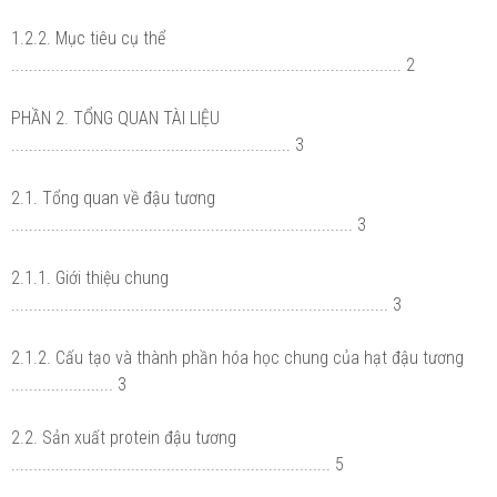
1.2.2. Mục tiêu cụ thể
........................................................................................ 2
PHẦN 2. TỔNG QUAN TÀI LIỆU
............................................................... 3
2.1. Tổng quan về đậu tương
............................................................................. 3
2.1.1. Giới thiệu chung
..................................................................................... 3
2.1.2. Cấu tạo và thành phần hóa học chung của hạt đậu tương
....................... 3
2.2. Sản xuất protein đậu tương
........................................................................ 5