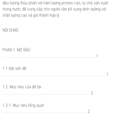
đậu tương thủy phân với hàm lượng protein cao, tự chủ sản xuất
trong nước, để cung cấp cho người cần bổ sung dinh dưỡng với
chất lượng cao và giá thành hợp lý.
NỘI DUNG:
PHẦN 1. MỞ ĐẦU
.......................................................................................... 1
1.1 Đặt vấn đề
.................................................................................................... 1
1.2. Mục tiêu của đề tài
..................................................................................... 2
1.2.1. Mục tiêu tổng quát
.................................................................................. 2