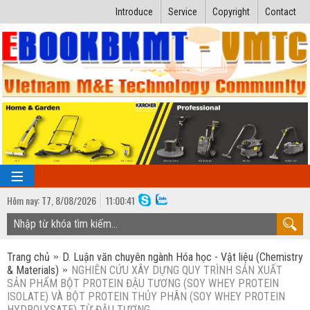
Introduce
Service
Copyright
Contact
Hôm nay:
T7,
8
/
08
/
2026
11
:
00:41
TRANG CHỦ
Trang chủ
D. Luận văn chuyên ngành Hóa học - Vật liệu (Chemistry
Bài giảng kỹ thuật
& Materials)
NGHIÊN CỨU XÂY DỰNG QUY TRÌNH SẢN XUẤT
SẢN PHẨM BỘT PROTEIN ĐẬU TƯƠNG (SOY WHEY PROTEIN
Ngành Nhiệt lạnh
Luận văn kỹ thuật
ISOLATE) VÀ BỘT PROTEIN THỦY PHÂN (SOY WHEY PROTEIN
HYDROLYSATE) TỪ ĐẬU TƯƠNG