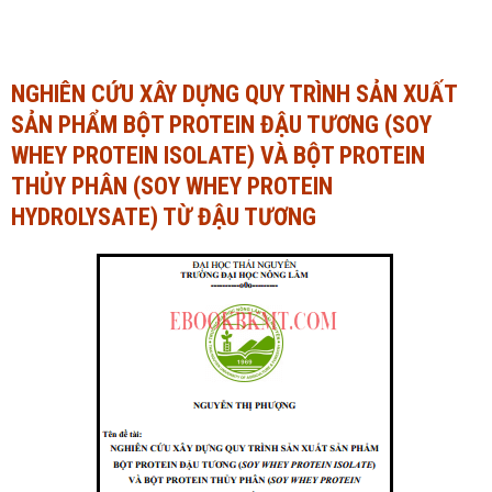
Ngành Tài chính - Ngân hàng
Ngành Quản trị kinh doanh
Khác
Ngành Tài chính - Ngân hàng
NGHIÊN CỨU XÂY DỰNG QUY TRÌNH SẢN XUẤT
SẢN PHẨM BỘT PROTEIN ĐẬU TƯƠNG (SOY
Bài giảng xã hội
Khác
WHEY PROTEIN ISOLATE) VÀ BỘT PROTEIN
Chính trị - Tư tưởng
Luận văn xã hội
THỦY PHÂN (SOY WHEY PROTEIN
Lịch sử - Văn hóa
HYDROLYSATE) TỪ ĐẬU TƯƠNG
Chính trị - Tư tưởng
Tâm lý học
Lịch sử - Văn hóa
Khác
Tâm lý học
Khác