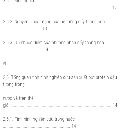
2.5.1. Định nghĩa
............................................................................................. 12
2.5.2. Nguyên lí hoạt động của hệ thống sấy thăng hoa
................................. 13
2.5.3. Ưu nhược điểm của phương pháp sấy thăng hoa
.................................. 14
vi
2.6. Tổng quan tình hình nghiên cứu sản xuất bột protein đậu
tương trong
nước và trên thế
giới........................................................................................ 14
2.6.1. Tình hình nghiên cứu trong nước
.......................................................... 14