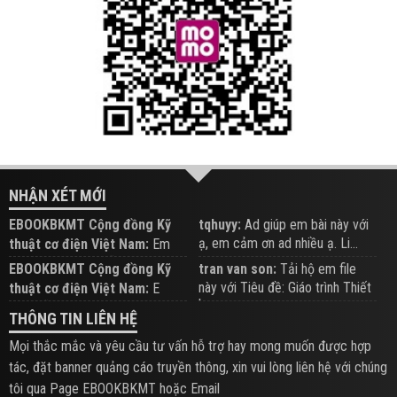
NHẬN XÉT MỚI
EBOOKBKMT Cộng đồng Kỹ
tqhuyy:
Ad giúp em bài này với
ạ, em cảm ơn ad nhiều ạ. Li...
thuật cơ điện Việt Nam:
Em
đăng trên Group hỗ trợ nhé
EBOOKBKMT Cộng đồng Kỹ
tran van son:
Tải hộ em file
này với Tiêu đề: Giáo trình Thiết
thuật cơ điện Việt Nam:
E
b...
xem hỗ trợ trên Group
THÔNG TIN LIÊN HỆ
Mọi thắc mắc và yêu cầu tư vấn hỗ trợ hay mong muốn được hợp
tác, đặt banner quảng cáo truyền thông, xin vui lòng liên hệ với chúng
tôi qua Page EBOOKBKMT hoặc Email