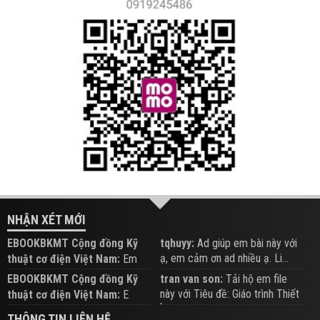
NHẬN XÉT MỚI
EBOOKBKMT Cộng đồng Kỹ
tqhuyy:
Ad giúp em bài này với
ạ, em cảm ơn ad nhiều ạ. Li...
thuật cơ điện Việt Nam:
Em
đăng trên Group hỗ trợ nhé
EBOOKBKMT Cộng đồng Kỹ
tran van son:
Tải hộ em file
này với Tiêu đề: Giáo trình Thiết
thuật cơ điện Việt Nam:
E
b...
xem hỗ trợ trên Group
THÔNG TIN LIÊN HỆ