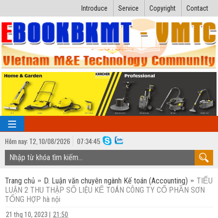
Introduce
Service
Copyright
Contact
Hôm nay:
T2,
10
/
08
/
2026
07
:
34:46
TRANG CHỦ
Trang chủ
D. Luận văn chuyên ngành Kế toán (Accounting)
TIỂU
Bài giảng kỹ thuật
LUẬN 2 THU THẬP SỐ LIỆU KẾ TOÁN CÔNG TY CỔ PHẦN SƠN
TỔNG HỢP hà nội
Ngành Nhiệt lạnh
Luận văn kỹ thuật
21 thg 10, 2023
|
21:50