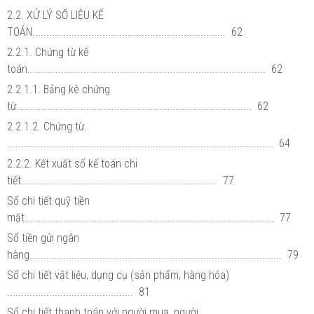
2.2. XỬ LÝ SỐ LIỆU KẾ
TOÁN..................................................................... 62
2.2.1. Chứng từ kế
toán..................................................................................... 62
2.2.1.1. Bảng kê chứng
từ.................................................................................... 62
2.2.1.2. Chứng từ.
............................................................................................... 64
2.2.2. Kết xuất sổ kế toán chi
tiết...................................................................... 77
Sổ chi tiết quỹ tiền
mặt......................................................................................... 77
Sổ tiền gửi ngân
hàng.......................................................................................... 79
Sổ chi tiết vật liệu, dụng cụ (sản phẩm, hàng hóa)
............................................. 81
Sổ chi tiết thanh toán với người mua, người