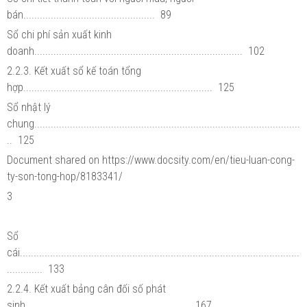
bán................................................ 89
Sổ chi phí sản xuất kinh
doanh............................................................................ 102
2.2.3. Kết xuất sổ kế toán tổng
hợp..................................................................... 125
Sổ nhật lý
chung.................................................................................................
.. 125
Document shared on https://www.docsity.com/en/tieu-luan-cong-
ty-son-tong-hop/8183341/
3
Sổ
cái......................................................................................................
............. 133
2.2.4. Kết xuất bảng cân đối số phát
sinh............................................................ 167