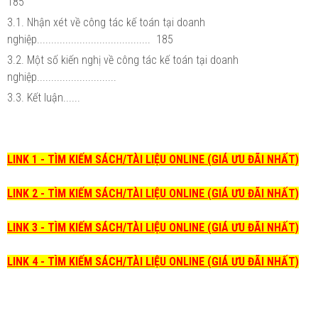
185
3.1. Nhận xét về công tác kế toán tại doanh
nghiệp........................................ 185
3.2. Một số kiến nghị về công tác kế toán tại doanh
nghiệp............................
3.3. Kết luận......
LINK 1 - TÌM KIẾM SÁCH/TÀI LIỆU ONLINE (GIÁ ƯU ĐÃI NHẤT)
LINK 2 - TÌM KIẾM SÁCH/TÀI LIỆU ONLINE (GIÁ ƯU ĐÃI NHẤT)
LINK 3 - TÌM KIẾM SÁCH/TÀI LIỆU ONLINE (GIÁ ƯU ĐÃI NHẤT)
LINK 4 - TÌM KIẾM SÁCH/TÀI LIỆU ONLINE (GIÁ ƯU ĐÃI NHẤT)