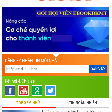
ĐĂNG KÝ NHẬN TIN MỚI NHẤT
Kết nối & Chia sẻ:
TOP XEM NHIỀU
TIN NGẪU NHIÊN
Hướng dẫn, hỗ trợ tìm kiếm tài liệu học tập