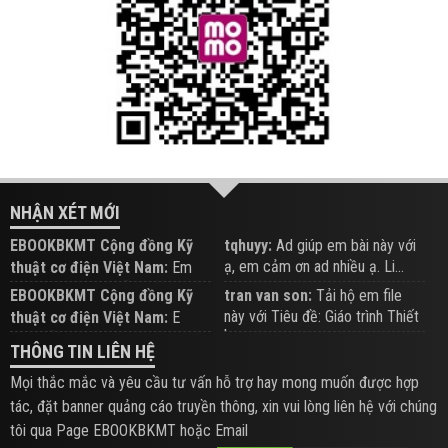
NHẬN XÉT MỚI
EBOOKBKMT Cộng đồng Kỹ
tqhuyy:
Ad giúp em bài này với
ạ, em cảm ơn ad nhiều ạ. Li...
thuật cơ điện Việt Nam:
Em
đăng trên Group hỗ trợ nhé
EBOOKBKMT Cộng đồng Kỹ
tran van son:
Tải hộ em file
này với Tiêu đề: Giáo trình Thiết
thuật cơ điện Việt Nam:
E
b...
xem hỗ trợ trên Group
THÔNG TIN LIÊN HỆ
Mọi thắc mắc và yêu cầu tư vấn hỗ trợ hay mong muốn được hợp
tác, đặt banner quảng cáo truyền thông, xin vui lòng liên hệ với chúng
tôi qua Page EBOOKBKMT hoặc Email