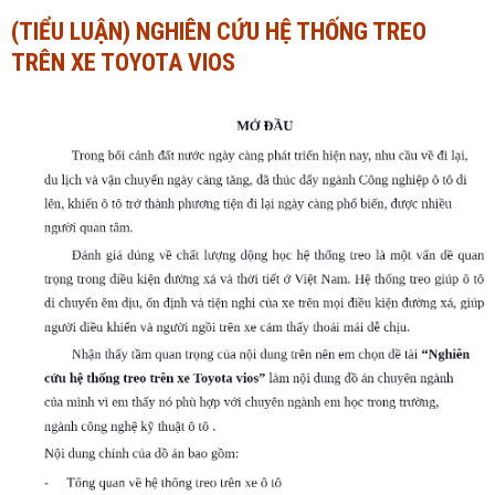
(TIỂU LUẬN) NGHIÊN CỨU HỆ THỐNG TREO
Ngành Tài chính - Ngân hàng
Ngành Quản trị kinh doanh
TRÊN XE TOYOTA VIOS
Khác
Ngành Tài chính - Ngân hàng
Bài giảng xã hội
Khác
Chính trị - Tư tưởng
Luận văn xã hội
Lịch sử - Văn hóa
Chính trị - Tư tưởng
Tâm lý học
Lịch sử - Văn hóa
Khác
Tâm lý học
Khác