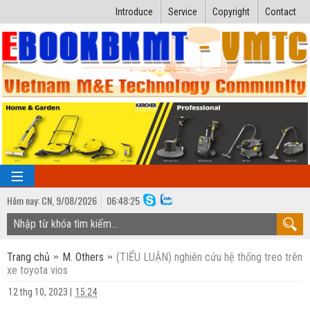
Introduce
Service
Copyright
Contact
Hôm nay:
CN,
9
/
08
/
2026
06
:
48:26
TRANG CHỦ
Trang chủ
M. Others
(TIỂU LUẬN) nghiên cứu hệ thống treo trên
Bài giảng kỹ thuật
xe toyota vios
Ngành Nhiệt lạnh
Luận văn kỹ thuật
12 thg 10, 2023
|
15:24