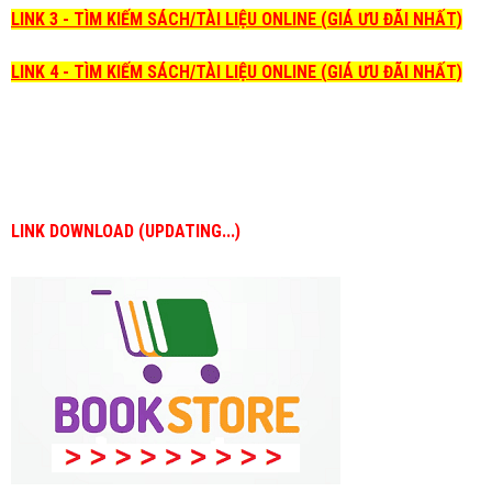
LINK 3 - TÌM KIẾM SÁCH/TÀI LIỆU ONLINE (GIÁ ƯU ĐÃI NHẤT)
LINK 4 - TÌM KIẾM SÁCH/TÀI LIỆU ONLINE (GIÁ ƯU ĐÃI NHẤT)
LINK DOWNLOAD (UPDATING...)