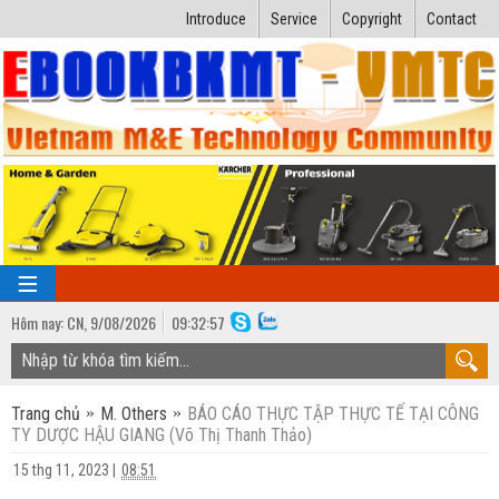
Introduce
Service
Copyright
Contact
Hôm nay:
CN,
9
/
08
/
2026
09
:
32:58
TRANG CHỦ
Trang chủ
M. Others
BÁO CÁO THỰC TẬP THỰC TẾ TẠI CÔNG
Bài giảng kỹ thuật
TY DƯỢC HẬU GIANG (Võ Thị Thanh Thảo)
Ngành Nhiệt lạnh
Luận văn kỹ thuật
15 thg 11, 2023
|
08:51