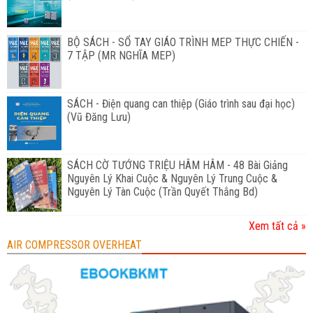
BỘ SÁCH - SỔ TAY GIÁO TRÌNH MEP THỰC CHIẾN -
7 TẬP (MR NGHĨA MEP)
SÁCH - Điện quang can thiệp (Giáo trình sau đại học)
(Vũ Đăng Lưu)
SÁCH CỜ TƯỚNG TRIỆU HÂM HÂM - 48 Bài Giảng
Nguyên Lý Khai Cuộc & Nguyên Lý Trung Cuộc &
Nguyên Lý Tàn Cuộc (Trần Quyết Thắng Bd)
Xem tất cả »
AIR COMPRESSOR OVERHEAT