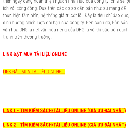
triển ngày càng hoàn thiện nguồn nhân lực của công ty; chia sẻ lợi
ích với cộng đồng. Dựa trên các cơ sở căn bản như: sứ mạng để
thực hiện tầm nhìn, hệ thống giá trị cốt lõi. Đây là tiêu chí đạo đức,
định hướng chiến lược dài hạn của công ty. Bên cạnh đó, Bản sắc
văn hóa DHG là nét văn hóa riêng của DHG là vũ khí sắc bén cạnh
tranh trên thương trường.
LINK ĐẶT MUA TÀI LIỆU ONLINE
LINK ĐẶT MUA TÀI LIỆU ONLINE 1
LINK 1 - TÌM KIẾM SÁCH/TÀI LIỆU ONLINE (GIÁ ƯU ĐÃI NHẤT)
LINK 2 - TÌM KIẾM SÁCH/TÀI LIỆU ONLINE (GIÁ ƯU ĐÃI NHẤT)