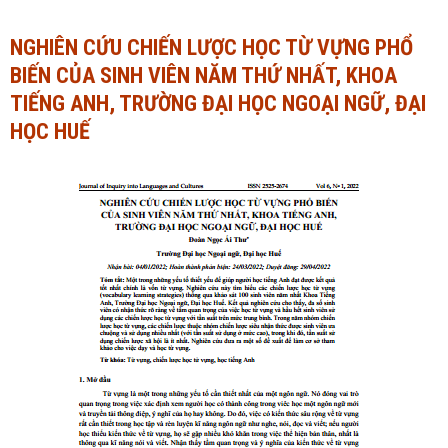
Ngành Tài chính - Ngân hàng
Ngành Quản trị kinh doanh
NGHIÊN CỨU CHIẾN LƯỢC HỌC TỪ VỰNG PHỔ
BIẾN CỦA SINH VIÊN NĂM THỨ NHẤT, KHOA
Khác
Ngành Tài chính - Ngân hàng
TIẾNG ANH, TRƯỜNG ĐẠI HỌC NGOẠI NGỮ, ĐẠI
Bài giảng xã hội
Khác
HỌC HUẾ
Chính trị - Tư tưởng
Luận văn xã hội
Lịch sử - Văn hóa
Chính trị - Tư tưởng
Tâm lý học
Lịch sử - Văn hóa
Khác
Tâm lý học
Khác