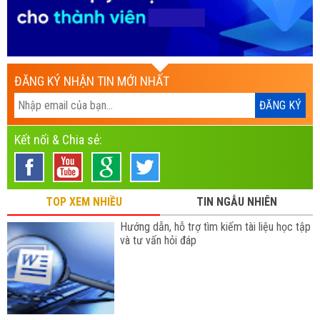
ĐĂNG KÝ NHẬN TIN MỚI NHẤT
Kết nối & Chia sẻ:
TOP XEM NHIỀU
TIN NGẪU NHIÊN
Hướng dẫn, hỗ trợ tìm kiếm tài liệu học tập
và tư vấn hỏi đáp