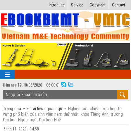
Introduce
Service
Copyright
Contact
Hôm nay:
T2,
10
/
08
/
2026
06
:
00:02
TRANG CHỦ
Trang chủ
E. Tài liệu ngoại ngữ
Nghiên cứu chiến lược học từ
Bài giảng kỹ thuật
vựng phổ biến của sinh viên năm thứ nhất, khoa Tiếng Anh, trường
Đại học Ngoại ngữ, Đại học Huế
Ngành Nhiệt lạnh
Luận văn kỹ thuật
6 thg 11, 2023
|
14:58