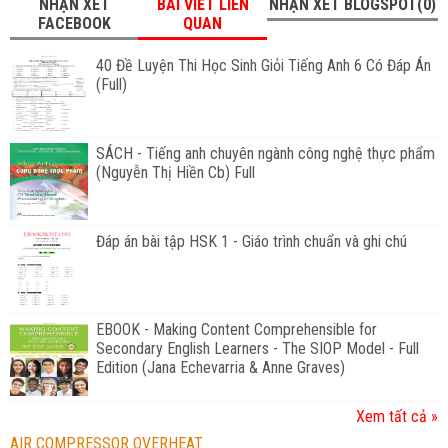
NHẬN XÉT
BÀI VIẾT LIÊN
NHẬN XÉT BLOGSPOT(0)
FACEBOOK
QUAN
40 Đề Luyện Thi Học Sinh Giỏi Tiếng Anh 6 Có Đáp Án
(Full)
SÁCH - Tiếng anh chuyên ngành công nghệ thực phẩm
(Nguyễn Thị Hiền Cb) Full
Đáp án bài tập HSK 1 - Giáo trình chuẩn và ghi chú
EBOOK - Making Content Comprehensible for
Secondary English Learners - The SIOP Model - Full
Edition (Jana Echevarria & Anne Graves)
Xem tất cả »
AIR COMPRESSOR OVERHEAT