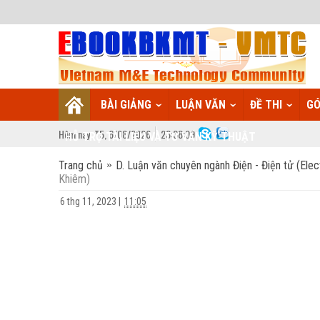
BÀI GIẢNG
LUẬN VĂN
ĐỀ THI
GÓ
Hôm nay:
T5,
6
/
08
/
2026
23
:
38:10
HỖ TRỢ TÀI LIỆU VÀ TƯ VẤN KỸ THUẬT
Trang chủ
D. Luận văn chuyên ngành Điện - Điện tử (Elect
Khiêm)
6 thg 11, 2023
|
11:05