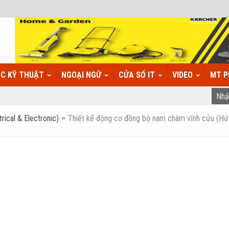
C KỸ THUẬT
NGOẠI NGỮ
CỬA SỔ IT
VIDEO
MT P
rical & Electronic)
Thiết kế động cơ đồng bộ nam châm vĩnh cửu (Hứ