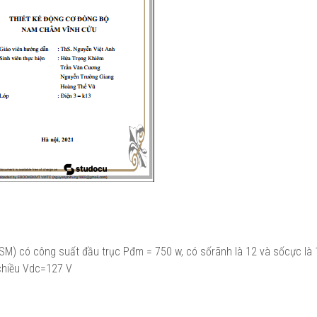
SM) có công suất đầu trục Pđm = 750 w, có sốrãnh là 12 và sốcực là 
 chiều Vdc=127 V