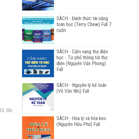
SÁCH - Đánh thức tài năng
toán học (Terry Chew) Full 7
cuốn
SÁCH - Cẩm nang thợ điện
học - Từ phổ thông tới thợ
điện (Nguyễn Văn Phong)
Full
SÁCH - Nguyên lý kế toán
(Võ Văn Nhị) Full
10, tốc
SÁCH - Hóa lý và hóa keo
(Nguyễn Hữu Phú) Full