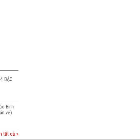
 4 BẬC
ắc Bình
ản vẽ)
 tất cả »