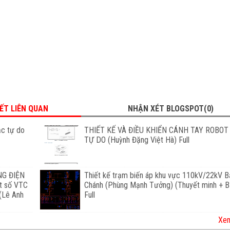
IẾT LIÊN QUAN
NHẬN XÉT BLOGSPOT(0)
ậc tự do
THIẾT KẾ VÀ ĐIỀU KHIỂN CÁNH TAY ROBOT
TỰ DO (Huỳnh Đặng Việt Hà) Full
G ĐIỆN
Thiết kế trạm biến áp khu vực 110kV/22kV B
ật số VTC
Chánh (Phùng Mạnh Tưởng) (Thuyết minh + B
 (Lê Anh
Full
Xem