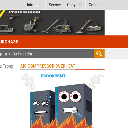
Introduce
Service
Copyright
Contact
URCHASE
a Trọng
AIR COMPRESSOR OVERHEAT