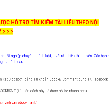
ỢC HỖ TRỢ TÌM KIẾM TÀI LIỆU THEO NỘI
> > >
ồ án tốt nghiệp chuyên ngành luật,... với rất nhiều tài nguyên. Các bạn
ong 02 cách sau:
ận xét Blogspot" bằng Tài khoản Google/ Comment dùng TK Facebook
EBOOKBKMT (Ưu tiên cách này sẽ được hỗ trợ nhanh hơn).
ienvietnam.ebookbkmt/