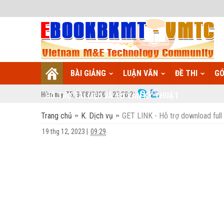
BÀI GIẢNG
LUẬN VĂN
ĐỀ THI
GÓ
Hôm nay:
T5,
6
/
08
/
2026
22
:
20:21
HỖ TRỢ TÀI LIỆU VÀ TƯ VẤN KỸ THUẬT
Trang chủ
K. Dịch vụ
GET LINK - Hỗ trợ download full 
19 thg 12, 2023
|
09:29