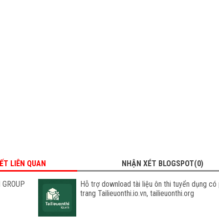
IẾT LIÊN QUAN
NHẬN XÉT BLOGSPOT(0)
I GROUP
Hỗ trợ download tài liệu ôn thi tuyển dụng có 
trang Tailieuonthi.io.vn, tailieuonthi.org