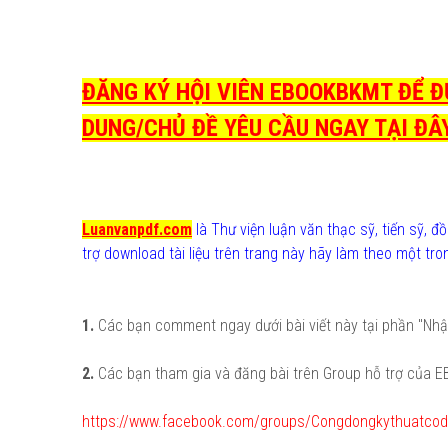
ĐĂNG KÝ HỘI VIÊN EBOOKBKMT ĐỂ ĐƯ
DUNG/CHỦ ĐỀ YÊU CẦU NGAY TẠI ĐÂY 
Luanvanpdf.com
là Thư viện luận văn thạc sỹ, tiến sỹ, đ
trợ download tài liệu trên trang này hãy làm theo một tr
1.
Các bạn comment ngay dưới bài viết này tại phần "Nh
2.
Các bạn tham gia và đăng bài trên Group hỗ trợ của 
https://www.facebook.com/groups/Congdongkythuatcod