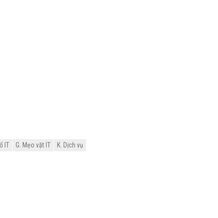
ổ IT
G. Mẹo vặt IT
K. Dịch vụ