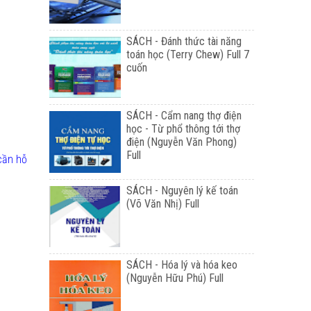
SÁCH - Đánh thức tài năng
toán học (Terry Chew) Full 7
cuốn
SÁCH - Cẩm nang thợ điện
học - Từ phổ thông tới thợ
điện (Nguyễn Văn Phong)
Full
 cần hỗ
SÁCH - Nguyên lý kế toán
(Võ Văn Nhị) Full
SÁCH - Hóa lý và hóa keo
(Nguyễn Hữu Phú) Full