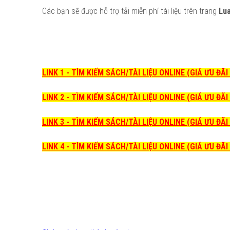
Các bạn sẽ được hỗ trợ tải miễn phí tài liệu trên trang
Lu
LINK 1 - TÌM KIẾM SÁCH/TÀI LIỆU ONLINE (GIÁ ƯU ĐÃ
LINK 2 - TÌM KIẾM SÁCH/TÀI LIỆU ONLINE (GIÁ ƯU ĐÃ
LINK 3 - TÌM KIẾM SÁCH/TÀI LIỆU ONLINE (GIÁ ƯU ĐÃ
LINK 4 - TÌM KIẾM SÁCH/TÀI LIỆU ONLINE (GIÁ ƯU ĐÃ