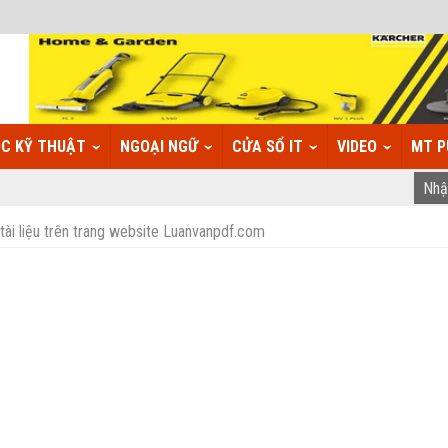
C KỸ THUẬT
NGOẠI NGỮ
CỬA SỔ IT
VIDEO
MT P
tài liệu trên trang website Luanvanpdf.com