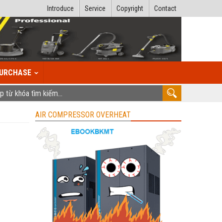
Introduce
Service
Copyright
Contact
URCHASE
AIR COMPRESSOR OVERHEAT