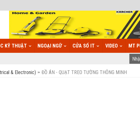
C KỸ THUẬT
NGOẠI NGỮ
CỬA SỔ IT
VIDEO
MT P
rical & Electronic)
ĐỒ ÁN - QUẠT TREO TƯỜNG THÔNG MINH