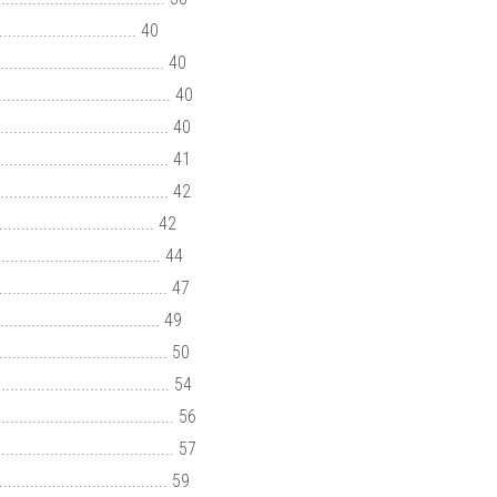
............................. 40
.................................... 40
................................. 40
................................... 40
.................................. 41
.................................... 42
................................ 42
.................................. 44
..................................... 47
................................. 49
.................................... 50
.................................... 54
..................................... 56
...................................... 57
................................... 59