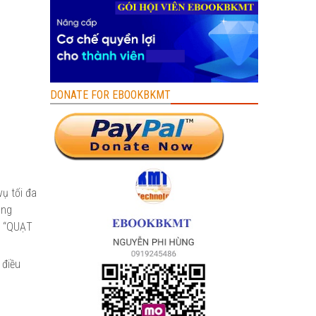
DONATE FOR EBOOKBKMT
ụ tối đa
ùng
ài “QUẠT
 điều