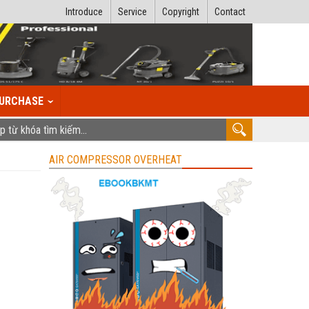
Introduce
Service
Copyright
Contact
URCHASE
AIR COMPRESSOR OVERHEAT