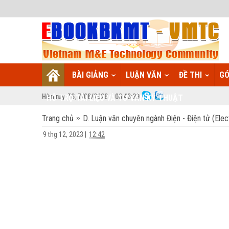
BÀI GIẢNG
LUẬN VĂN
ĐỀ THI
GÓ
Hôm nay:
T6,
7
/
08
/
2026
03
:
43:30
HỖ TRỢ TÀI LIỆU VÀ TƯ VẤN KỸ THUẬT
Trang chủ
D. Luận văn chuyên ngành Điện - Điện tử (Elect
9 thg 12, 2023
|
12:42