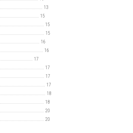
................................. 13
.......................... 15
.................................... 15
.................................... 15
............................. 16
................................... 16
........................ 17
.................................... 17
................................... 17
.................................... 17
................................... 18
................................. 18
................................. 20
................................... 20