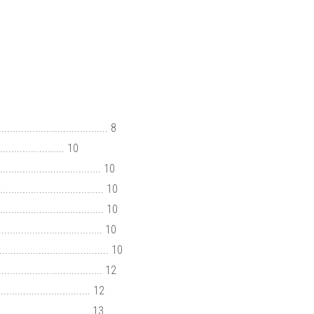
...................................... 8
.................... 10
................................... 10
..................................... 10
................................... 10
................................... 10
..................................... 10
................................... 12
.......................... 12
......................... 13