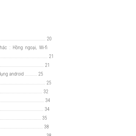
................................. 20
hác : Hồng ngoại, Wi-fi
...................................... 21
................................ 21
ng android .......... 25
.................................. 25
............................... 32
................................... 34
.................................. 34
.............................. 35
................................ 38
.................................... 38