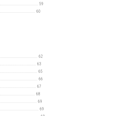
.................................. 59
............................. 60
................................ 62
............................. 63
................................ 65
................................. 66
............................... 67
............................ 68
................................ 69
.................................... 69