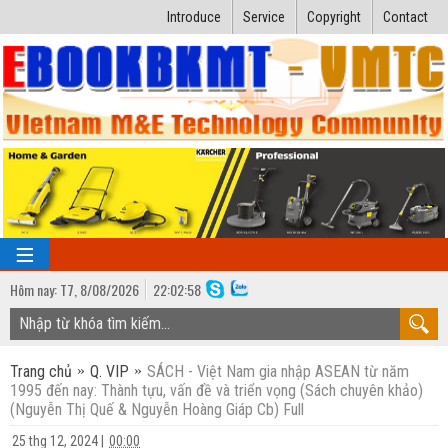
Introduce
Service
Copyright
Contact
Hôm nay:
T7,
8
/
08
/
2026
22
:
02:59
TRANG CHỦ
Trang chủ
Q. VIP
SÁCH - Việt Nam gia nhập ASEAN từ năm
Bài giảng kỹ thuật
1995 đến nay: Thành tựu, vấn đề và triển vọng (Sách chuyên khảo)
(Nguyễn Thị Quế & Nguyễn Hoàng Giáp Cb) Full
Ngành Nhiệt lạnh
Luận văn kỹ thuật
25 thg 12, 2024
|
00:00