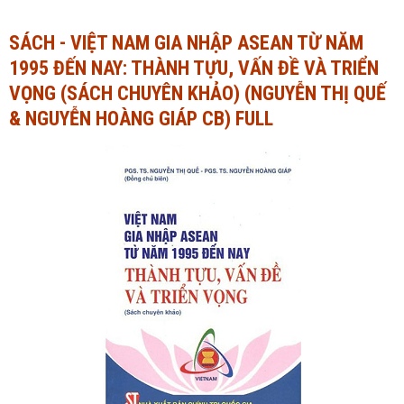
Ngành Tài chính - Ngân hàng
Ngành Quản trị kinh doanh
SÁCH - VIỆT NAM GIA NHẬP ASEAN TỪ NĂM
1995 ĐẾN NAY: THÀNH TỰU, VẤN ĐỀ VÀ TRIỂN
Khác
Ngành Tài chính - Ngân hàng
VỌNG (SÁCH CHUYÊN KHẢO) (NGUYỄN THỊ QUẾ
Bài giảng xã hội
Khác
& NGUYỄN HOÀNG GIÁP CB) FULL
Chính trị - Tư tưởng
Luận văn xã hội
Lịch sử - Văn hóa
Chính trị - Tư tưởng
Tâm lý học
Lịch sử - Văn hóa
Khác
Tâm lý học
Khác