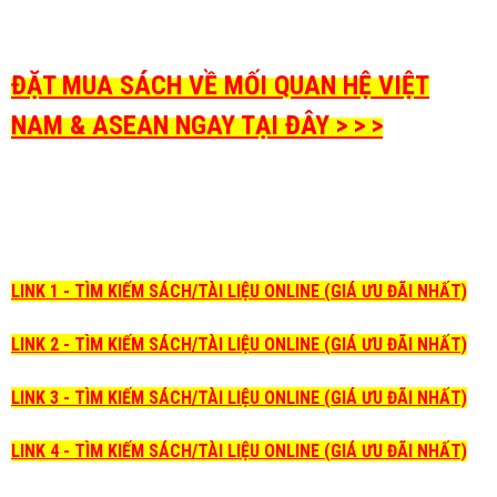
ĐẶT MUA SÁCH VỀ MỐI QUAN HỆ VIỆT
NAM & ASEAN NGAY TẠI ĐÂY > > >
LINK 1 - TÌM KIẾM SÁCH/TÀI LIỆU ONLINE (GIÁ ƯU ĐÃI NHẤT)
LINK 2 - TÌM KIẾM SÁCH/TÀI LIỆU ONLINE (GIÁ ƯU ĐÃI NHẤT)
LINK 3 - TÌM KIẾM SÁCH/TÀI LIỆU ONLINE (GIÁ ƯU ĐÃI NHẤT)
LINK 4 - TÌM KIẾM SÁCH/TÀI LIỆU ONLINE (GIÁ ƯU ĐÃI NHẤT)