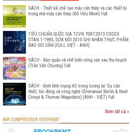
SÁCH - Thiết kế chế tạo máy cán thép và các thiết bị
trong nhà máy cán thép (Đỗ Hữu Nhơn) Full
TIÊU CHUẨN QUỐC GIA TCVN 7087:2013 CODEX
STAN 1-1985, SỬA ĐỔI 2010 GHI NHÃN THỰC PHẨM
BAO GÓI SẴN (FULL VIỆT - ANH)
SÁCH - Bảo quản và chế biến nông sản sau thu hoạch
(Trần Văn Chương) Full
SÁCH - Định hình mạng 6G trong tương lai: Sự cần
thiết, tác động và công nghệ (Emmanuel Bertin & Noël
Crespi & Thomas Magedanz) (ANH - VIỆT) Full
Xem tất cả »
AIR COMPRESSOR OVERHEAT