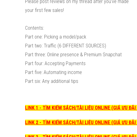
Please post reviews on my thread after you’ve made
your first few sales!
Contents:
Part one: Picking a model/pack
Part two: Traffic (6 DIFFERENT SOURCES)
Part three: Online presence & Premium Snapchat
Part four: Accepting Payments
Part five: Automating income
Part six: Any additional tips
LINK 1 - TÌM KIẾM SÁCH/TÀI LIỆU ONLINE (GIÁ ƯU ĐÃ
LINK 2 - TÌM KIẾM SÁCH/TÀI LIỆU ONLINE (GIÁ ƯU ĐÃ