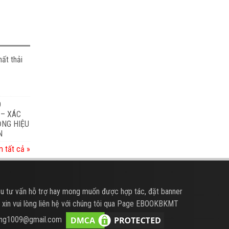
ất thải
O
 – XÁC
ỎNG HIỆU
N
 tất cả »
u tư vấn hỗ trợ hay mong muốn được hợp tác, đặt banner
 xin vui lòng liên hệ với chúng tôi qua Page EBOOKBKMT
hung1009@gmail.com