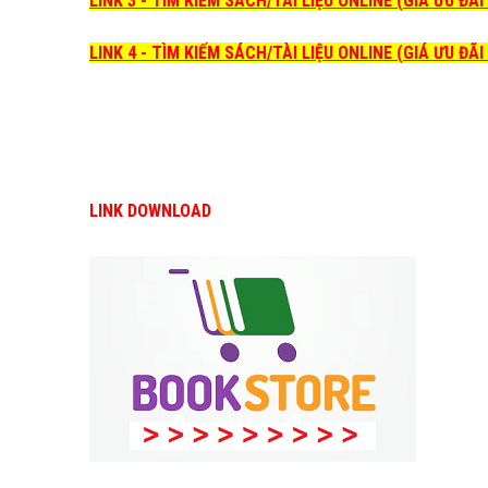
LINK 3 - TÌM KIẾM SÁCH/TÀI LIỆU ONLINE (GIÁ ƯU ĐÃ
LINK 4 - TÌM KIẾM SÁCH/TÀI LIỆU ONLINE (GIÁ ƯU ĐÃ
LINK DOWNLOAD