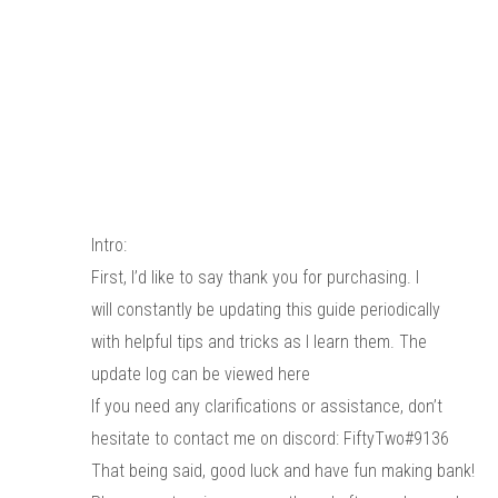
Intro:
First, I’d like to say thank you for purchasing. I
will constantly be updating this guide periodically
with helpful tips and tricks as I learn them. The
update log can be viewed here
If you need any clarifications or assistance, don’t
hesitate to contact me on discord: FiftyTwo#9136
That being said, good luck and have fun making bank!