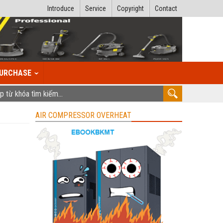
Introduce
Service
Copyright
Contact
URCHASE
AIR COMPRESSOR OVERHEAT