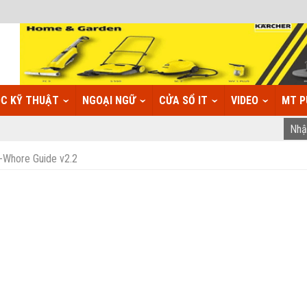
C KỸ THUẬT
NGOẠI NGỮ
CỬA SỔ IT
VIDEO
MT P
E-Whore Guide v2.2