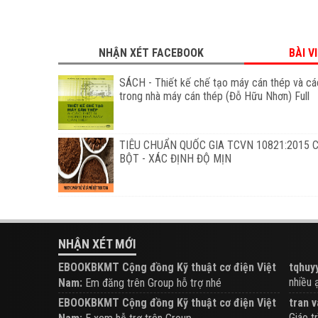
NHẬN XÉT FACEBOOK
BÀI V
SÁCH - Thiết kế chế tạo máy cán thép và các
trong nhà máy cán thép (Đỗ Hữu Nhơn) Full
TIÊU CHUẨN QUỐC GIA TCVN 10821:2015 
BỘT - XÁC ĐỊNH ĐỘ MỊN
NHẬN XÉT MỚI
EBOOKBKMT Cộng đồng Kỹ thuật cơ điện Việt
tqhuyy
nhiều ạ.
Nam:
Em đăng trên Group hỗ trợ nhé
EBOOKBKMT Cộng đồng Kỹ thuật cơ điện Việt
tran v
Giáo tr