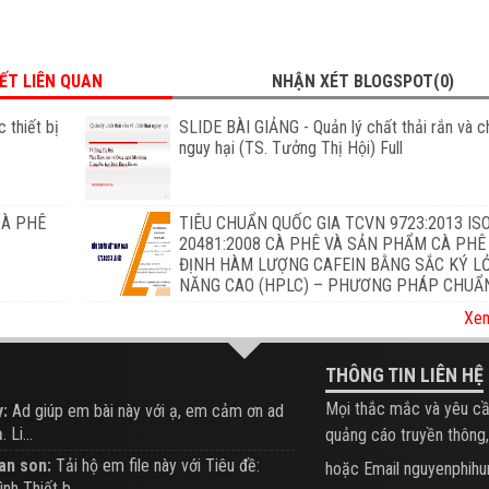
IẾT LIÊN QUAN
NHẬN XÉT BLOGSPOT(0)
 thiết bị
SLIDE BÀI GIẢNG - Quản lý chất thải rắn và ch
nguy hại (TS. Tưởng Thị Hội) Full
CÀ PHÊ
TIÊU CHUẨN QUỐC GIA TCVN 9723:2013 IS
20481:2008 CÀ PHÊ VÀ SẢN PHẨM CÀ PHÊ
ĐỊNH HÀM LƯỢNG CAFEIN BẰNG SẮC KÝ L
NĂNG CAO (HPLC) – PHƯƠNG PHÁP CHUẨ
Xem
THÔNG TIN LIÊN HỆ
Mọi thắc mắc và yêu cầ
:
Ad giúp em bài này với ạ, em cảm ơn ad
 Li...
quảng cáo truyền thông,
an son:
Tải hộ em file này với Tiêu đề:
hoặc Email nguyenphi
ình Thiết b...