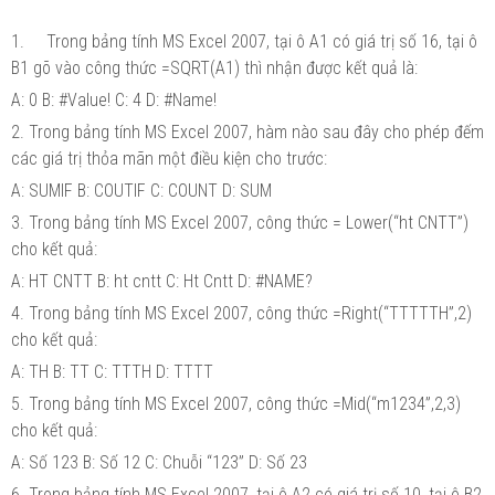
1.
Trong bảng tính MS Excel 2007, tại ô A1 có giá trị số 16, tại ô
B1 gõ vào công thức =SQRT(A1) thì nhận được kết quả là:
A: 0 B: #Value! C: 4 D: #Name!
2. Trong bảng tính MS Excel 2007, hàm nào sau đây cho phép đếm
các giá trị thỏa mãn một điều kiện cho trước:
A: SUMIF B: COUTIF C: COUNT D: SUM
3. Trong bảng tính MS Excel 2007, công thức = Lower(“ht CNTT”)
cho kết quả:
A: HT CNTT B: ht cntt C: Ht Cntt D: #NAME?
4. Trong bảng tính MS Excel 2007, công thức =Right(“TTTTTH”,2)
cho kết quả:
A: TH B: TT C: TTTH D: TTTT
5. Trong bảng tính MS Excel 2007, công thức =Mid(“m1234”,2,3)
cho kết quả:
A: Số 123 B: Số 12 C: Chuỗi “123” D: Số 23
6. Trong bảng tính MS Excel 2007, tại ô A2 có giá trị số 10, tại ô B2