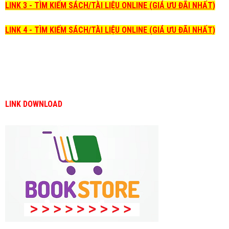
LINK 3 - TÌM KIẾM SÁCH/TÀI LIỆU ONLINE (GIÁ ƯU ĐÃI NHẤT)
LINK 4 - TÌM KIẾM SÁCH/TÀI LIỆU ONLINE (GIÁ ƯU ĐÃI NHẤT)
LINK DOWNLOAD