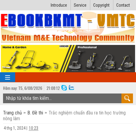
Introduce
Service
Copyright
Contact
Hôm nay:
T5,
6
/
08
/
2026
21
:
08:13
TRANG CHỦ
Trang chủ
B. Đề thi
Trắc nghiệm chuẩn đầu ra tin học trường
Bài giảng kỹ thuật
nông lâm
Ngành Nhiệt lạnh
Luận văn kỹ thuật
4 thg 1, 2024
|
10:23